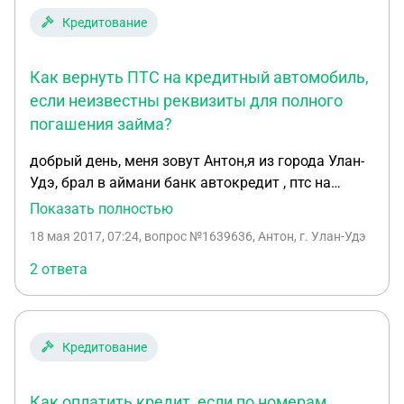
Кредитование
Как вернуть ПТС на кредитный автомобиль,
если неизвестны реквизиты для полного
погашения займа?
добрый день, меня зовут Антон,я из города Улан-
Удэ, брал в аймани банк автокредит , птс на
автомобиль остался у банка,в данный момент я
Показать полностью
готов закрыть кредит в полном объеме , но я не
18 мая 2017, 07:24
, вопрос №1639636, Антон, г. Улан-Удэ
знаю на какие реквезиты и какому банку
оплатить , как мне вернуть ПТС на мой
2 ответа
автомобиль. Спасибо
Кредитование
Как оплатить кредит, если по номерам