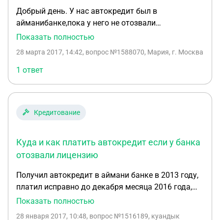
Добрый день. У нас автокредит был в
айманибанке,пока у него не отозвали
лицензию,далее наш договор и все документы
Показать полностью
передали в экспобанк. Платеж в октябре мы
28 марта 2017, 14:42
, вопрос №1588070, Мария, г. Москва
совершили как и положено в срок,нам начали
звонить сотрудники экспобанка и говорить,что
1 ответ
платеж наш не прошел. Мы съездили в аймани
банк,нам выдали справку,о том что деньги
поступили на счет,естественно и чеки у нас все на
Кредитование
руках имеются.Мы отправили эту справку по
почте в экспобанк,но они настаивали на своем и
попросили нас обратиться в банк открытие и
Куда и как платить автокредит если у банка
россельхоз банк,чтобы нам выдали пропавшие
отозвали лицензию
деньги,мы обратились в банк открытие и нам так
Получил автокредит в аймани банке в 2013 году,
же предоставили справку,о том что платеж
платил исправно до декабря месяца 2016 года,
успешно прошел и на счету были лишние 800
последние 3 месяцаденьги возвращаются назад.
рублей,мы и эту справку отправили в
Показать полностью
Я позвонил на номер телефона банка, где автомат
экспобанк,однако,они продолжают звонить и
28 января 2017, 10:48
, вопрос №1516189, куандык