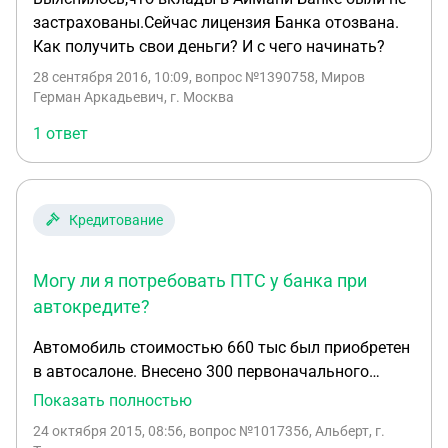
застрахованы.Сейчас лицензия Банка отозвана.
Как получить свои деньги? И с чего начинать?
28 сентября 2016, 10:09
, вопрос №1390758, Миров
Герман Аркадьевич, г. Москва
1 ответ
Кредитование
Могу ли я потребовать ПТС у банка при
автокредите?
Автомобиль стоимостью 660 тыс был приобретен
в автосалоне. Внесено 300 первоначального
взноса. Оформлен автокредит в АйМани банк
Показать полностью
банк Полная стоимость автокредита составила
24 октября 2015, 08:56
, вопрос №1017356, Альберт, г.
509607 тыс.руб. В настоящее время ПТС хранится