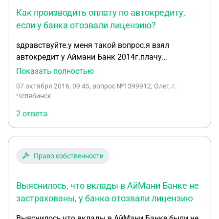
Как производить оплату по автокредиту,
если у банка отозвали лицензию?
здравствуйте.у меня такой вопрос.я взял
автокредит у Аймани Банк 2014г.плачу
вовремя,но на днях услышал что у Аймани Банк
Показать полностью
отозвали лицензию.я решил позвонить и узнать
07 октября 2016, 09:45
, вопрос №1399912, Олег, г.
изменения.мне сказали что мой текущий счет на
Челябинск
который я оплачивал кредит заблокирован и усно
2 ответа
по телефону сказали другой номер счёта.я
позвонил в службу страхования вкладов и мне
там пояснили что оплачивать нужно на тот номер
счёта который указан в кредитном договоре.вот
Право собственности
я и опасаюсь,а вдруг обман.что делать?как
быть? за ранее благодарен! Олег Титов.
Выяснилось, что вклады в АйМани Банке не
застрахованы, у банка отозвали лицензию
Выяснилось,что вклады в АйМани Банке были не