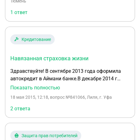
Тюмень
в банке. Могу ли я потребовать ПТС у банка.
1 ответ
Кредит оплачиваю своевременно
Кредитование
Навязанная страховка жизни
Здравствуйте! В сентябре 2013 года оформила
автокредит в Аймани банке.В декабре 2014 г
доказала через суд,что страхование жизни было
Показать полностью
навязанной.По суду вернули
18 мая 2015, 12:18
, вопрос №841066, Лиля, г. Уфа
деньги(страховка,штраф,неустойка).Имею ли я
право требовать от банка списание с общей
2 ответа
суммы страховки,перерасчет и уменьшение
суммы платежа?
Защита прав потребителей