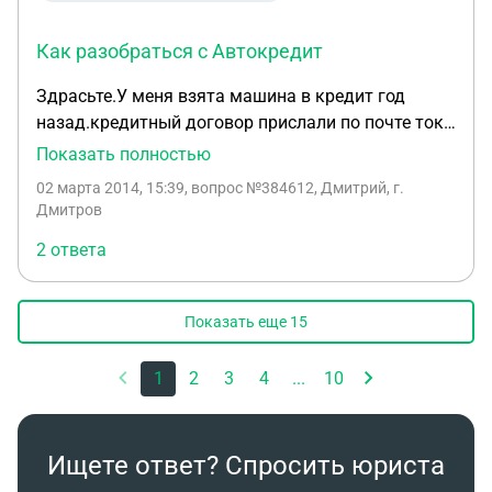
Как разобраться с Автокредит
Здрасьте.У меня взята машина в кредит год
назад.кредитный договор прислали по почте тока
что.и то с другого банка.выяснил что мой кредит
Показать полностью
в аймани банке продан балтинвестбанку.и меня
02 марта 2014, 15:39
, вопрос №384612, Дмитрий, г.
даже в известность непоставили.но вопрос вот в
Дмитров
чем машина по кредиту 420т.руб плюс каско
2 ответа
43900 итого 470т.р а кредит выдан на 600т.р в
банке молчат и немогу дозвониться.как
разобраться куда и на что ушли 130т.руб и что
Показать еще
15
можно с этим сделать?
1
2
3
4
...
10
Ищете ответ? Спросить юриста