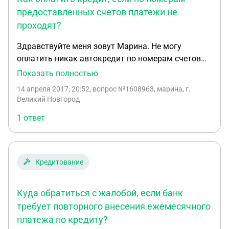
предоставленных счетов платежи не
проходят?
Здравствуйте меня зовут Марина. Не могу
оплатить никак автокредит по номерам счетов
которые давали сотрудники аймани банка.
Показать полностью
Письменного уведомления по адресу места
14 апреля 2017, 20:52
, вопрос №1608963, марина, г.
жительства не получала Подскажите, что делать?
Великий Новгород
1 ответ
Кредитование
Куда обратиться с жалобой, если банк
требует повторного внесения ежемесячного
платежа по кредиту?