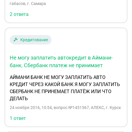
мне ответил: У банка отобрали лицензию в
вымогать деньги. Можно узнать,куда нам
габасов, г. Самара
октябре 2016 года. 26.05 2015 года приходило мне
обращаться в полицию писать заявление(за
2 ответа
СМС сообщение от банка Российского капитала,
вымогательство) или в прокуратуру по месту
что я могу бесплатно погасить свой авто кредит в
жительства?
аймани банке и переданный по договору цессии
банку Российский капитал в любых салонах... и
Кредитование
прилагался номер счета. Никаких письменных
уведомлений официальных и звонков ко мне не
Не могу заплатить автокредит в Аймани-
поступало. Как мне быть?
банк, Сбербанк платеж не принимает
АЙМАНИ БАНК НЕ МОГУ ЗАПЛАТИТЬ АВТО
КРЕДИТ ЧЕРЕЗ КАКОЙ БАНК Я МОГУ ЗАПЛАТИТЬ
СБЕРБАНК НЕ ПРИНЕМАЕТ ПЛАТЁЖ ИЛИ ЧТО
ДЕЛАТЬ
24 ноября 2016, 10:54
, вопрос №1451567, АЛЕКС, г. Курск
1 ответ