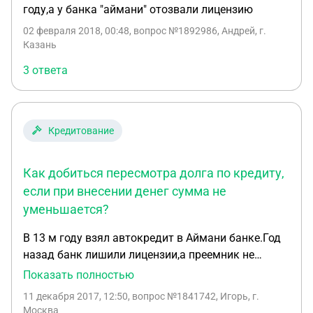
году,а у банка "аймани" отозвали лицензию
02 февраля 2018, 00:48
, вопрос №1892986, Андрей, г.
Казань
3 ответа
Кредитование
Как добиться пересмотра долга по кредиту,
если при внесении денег сумма не
уменьшается?
В 13 м году взял автокредит в Аймани банке.Год
назад банк лишили лицензии,а преемник не
назначен.Есть временный банк преемник-АСВ. В
Показать полностью
связи с ухудшением моего фин. положения у меня
11 декабря 2017, 12:50
, вопрос №1841742, Игорь, г.
возникли просрочки по кредиту.Пытался
Москва