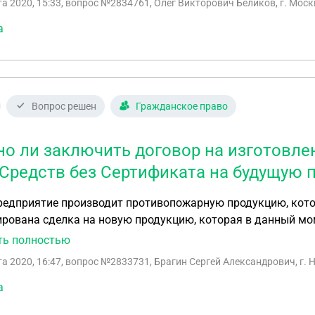
та 2020, 15:33
, вопрос №2834761, Олег Викторович Беликов, г. Моск
 Сможет ли оно это сделать? Спасибо.
а
Вопрос решен
Гражданское право
о ли заключить договор на изготовлен
 Средств без Сертификата на будущую
редприятие производит противопожарную продукцию, кото
рована сделка на новую продукцию, которая в данный мом
ия Закона РФ, если мы заключим договор на изготовление
ть полностью
договора, приступим к выполнению и параллельно провед
та 2020, 16:47
, вопрос №2833731, Брагин Сергей Александрович, г.
ия будет изготовлена, и остаток фин.средств будет получ
фикатом соответствия по пож.безопасности. Это условие м
а
кационным работам была уже произведена с учетом произ