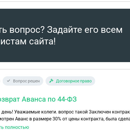
нные сроки будут стопроцентно выполнены.
ть вопрос? Задайте его всем
истам сайта!
Вопрос решен
Договорное право
озврат Аванса по 44-ФЗ
день! Уважаемые колеги. вопрос такой Заключен контракт
отрен Аванс в размере 30% от цены контракта, была сдел
ики не выполнили свои договорные обязательства по конт
ть полностью