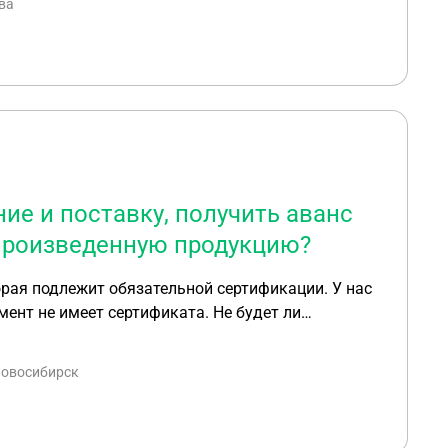
ва
ие и поставку, получить аванс
 произведенную продукцию?
рая подлежит обязательной сертификации. У нас
ент не имеет сертификата. Не будет ли
 и поставку продукции, получим аванс 30-50% от
ем обязательную сертификацию. Как только
 Новосибирск
ен, поставка Заказчику будет произведена вместе
ы гарантируем, так как подготовка к
водственных испытаний. При этом, конечно,