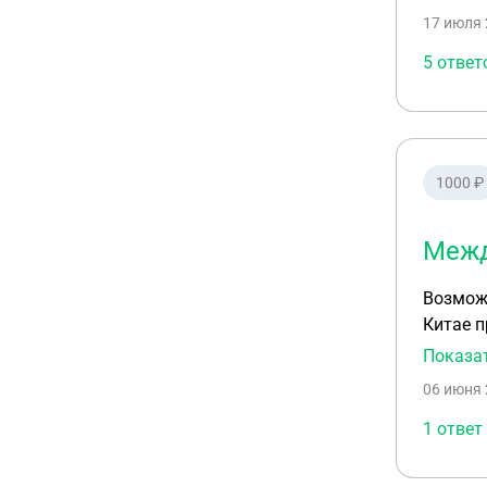
потрати
17 июля 
свой?
5 ответ
1000 ₽
Межд
Возможно 
Китае производит 
контракту, а для
Показа
выгодоприобре
06 июня 
договор
оплатит
1 ответ
стоимос
экспорт