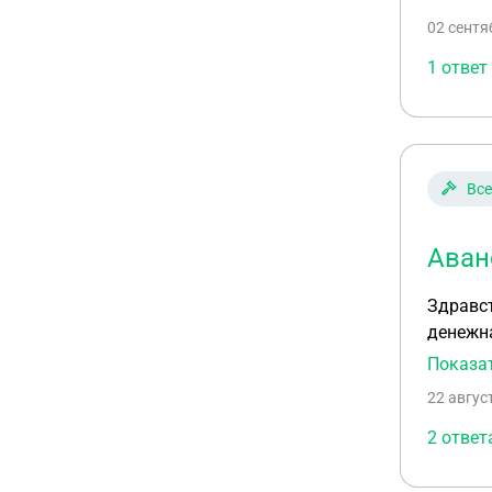
законо
02 сентя
1 ответ
Все
Аван
Здравст
денежна
покупат
Показа
22 авгус
2 ответ