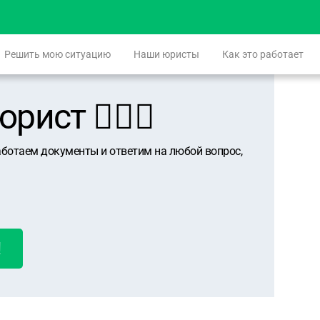
Решить мою ситуацию
Наши юристы
Как это работает
ист 👨🏻‍⚖️
аботаем документы и ответим на любой вопрос,
!