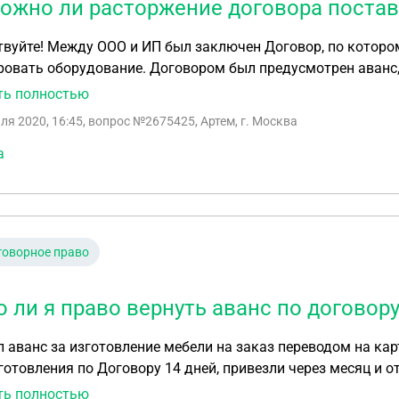
ожно ли расторжение договора постав
 которому ИП обязан был изготовить и поставить и
. Договором был предусмотрен аванс, за который Поставщик изготавливает и
яет на объект оборудование. (вторая часть выплачиваетс
ть полностью
ь не выходит, просрочка
ля 2020, 16:45
, вопрос №2675425, Артем, г. Москва
торгнуть договор и вернуть аванс. Подскажите пожалуйста порядок действий? И
и мы расторгнуть договор в одностороннем порядке (в до
а
щика?
говорное право
 ли я право вернуть аванс по договору
 аванс за изготовление мебели на заказ переводом на карт
готовления по Договору 14 дней, привезли через месяц и о
рнуть аванс , пункта в договоре что аванс не возвращаетс
ть полностью