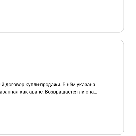
й договор купли-продажи. В нём указана
азанная как аванс. Возвращается ли она
я? Если да, то в какой срок и как?