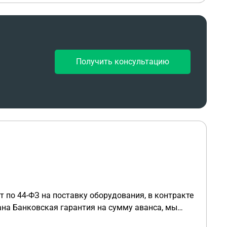
Получить консультацию
 по 44-ФЗ на поставку оборудования, в контракте
ана Банковская гарантия на сумму аванса, мы
ракту, деньги которые нам перевели мы их