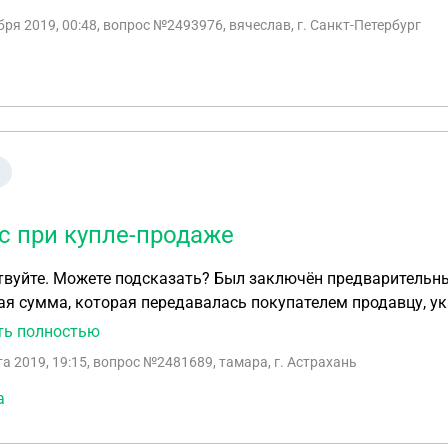
дательству РФ
бря 2019, 00:48
, вопрос №2493976, вячеслав, г. Санкт-Петербург
с при купле-продаже
вуйте. Можете подсказать? Был заключён предварительны
я сумма, которая передавалась покупателем продавцу, ук
елю в случае, если сделка не состоялась по вине покупател
ть полностью
та 2019, 19:15
, вопрос №2481689, тамара, г. Астрахань
а