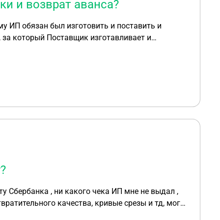
ки и возврат аванса?
я после монтажа оборудования.) (аванс был
говоре не прописано) уведомив об этом
?
у Сбербанка , ни какого чека ИП мне не выдал ,
твратительного качества, кривые срезы и тд, могу
я нет, написано что все споры решаются согласно