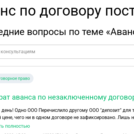
нс по договору пос
дние вопросы по теме «Аванс
говорное право
рат аванса по незаключенному догово
я того, чтобы иметь возможность покупать товар по
цене, чего ни в одном договоре не зафиксировано. Лишь написан
та" подтверждено кассовым чеком. Назначением платежа п
ть полностью
овору, доп. соглашению, или заказу. Внесшее депозит ООО требует вернуть его без объяснения