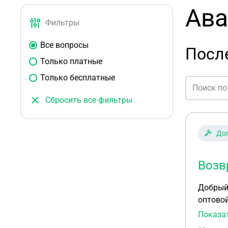
Ава
Фильтры
Все вопросы
После
Только платные
Только бесплатные
Сбросить все фильтры
До
Возв
Добрый день! Одно ООО Перечислило другому ООО "депозит" дл
оптовой 
"депози
Показа
какому либо дог