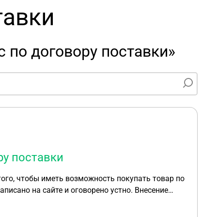
тавки
 по договору поставки»
ру поставки
о на сайте и оговорено устно. Внесение
о которому значится "АВАНС" без привязки к