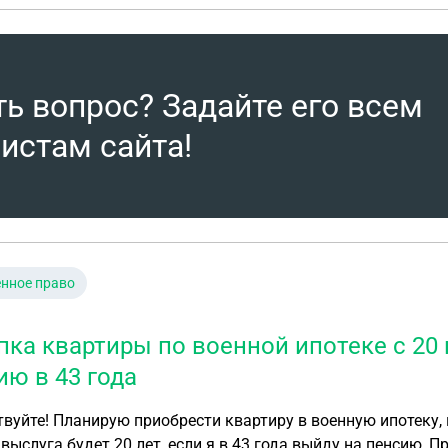
ть вопрос? Задайте его всем
истам сайта!
нное право
пка квартиры по военной ипотеке с 20
ию в 43 года
вуйте! Планирую приобрести квартиру в военную ипотеку, н
 выслуга будет 20 лет, если я в 43 года выйду на пенсию,