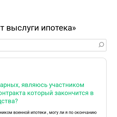
а
т выслуги ипотека»
ндарных, являюсь участником
контракта который закончится в
дства?
ником военной ипотеки , могу ли я по окончанию