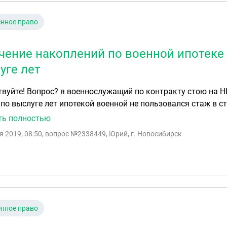
нное право
чение накоплений по военной ипотеке
уге лет
вуйте! Вопрос? я военнослужащий по контракту стою на НИ
по выслуге лет ипотекой военной не пользовался стаж в ст
 службы вообщем военного составляет 10лет могу ли я по
ть полностью
уге лет а не по предельному возрасту в 45лет если военно
я 2019, 08:50
, вопрос №2338449, Юрий, г. Новосибирск
нное право