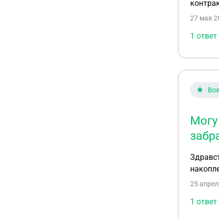
контрак
27 мая 2
1 ответ
Вое
Могу
забр
Здравст
накопл
25 апрел
1 ответ