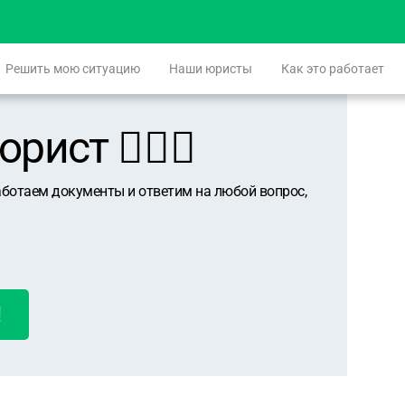
Решить мою ситуацию
Наши юристы
Как это работает
ист 👨🏻‍⚖️
аботаем документы и ответим на любой вопрос,
!