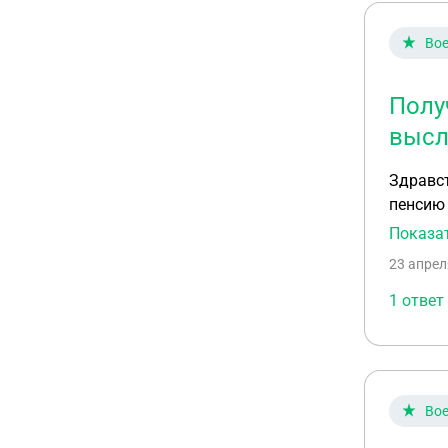
Вое
Полу
высл
Здравст
пенсию 
срочной
Показа
по высл
23 апрел
1 ответ
Вое