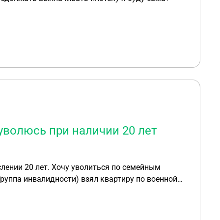
 уволюсь при наличии 20 лет
лении 20 лет. Хочу уволиться по семейным
Группа инвалидности) взял квартиру по военной
 при моем увольнении? Буду ли я что-то должен