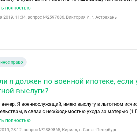
ть полностью
я 2019, 11:34
, вопрос №2597686, Виктория И, г. Астрахань
нное право
 ли я должен по военной ипотеке, если
тной выслуги?
вечер. Я военнослужащий, имею выслугу в льготном исчис
ельствам, в связи с необходимостью ухода за матерью (1 
. Подскажите как будет развиваться ситуация с квартирой
ть полностью
нипотеке и государству? Спасибо за ответ?
2019, 23:12
, вопрос №2389865, Кирилл, г. Санкт-Петербург