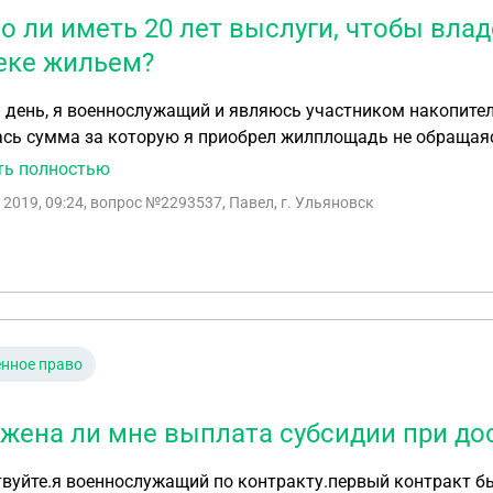
о ли иметь 20 лет выслуги, чтобы вла
еке жильем?
день, я военнослужащий и являюсь участником накопител
сь сумма за которую я приобрел жилплощадь не обращаяс
адь моей или все равно необходимо отслужить 20 календ
ть полностью
 2019, 09:24
, вопрос №2293537, Павел, г. Ульяновск
нное право
жена ли мне выплата субсидии при до
вуйте.я военнослужащий по контракту.первый контракт б