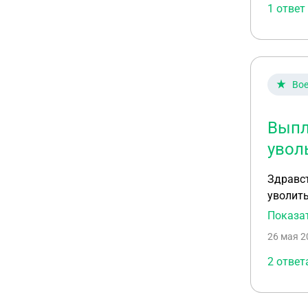
1 ответ
Вое
Выпл
увол
Здравст
уволить
кредит
Показа
26 мая 2
2 ответ