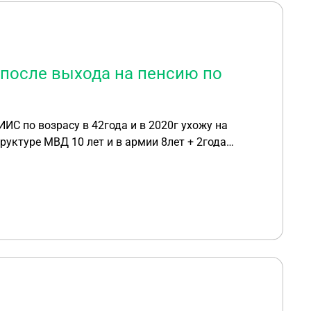
 после выхода на пенсию по
ИС по возрасу в 42года и в 2020г ухожу на
руктуре МВД 10 лет и в армии 8лет + 2года
лучить эти накопления НИИС по уходу на пенсию
й службы 10лет у меня