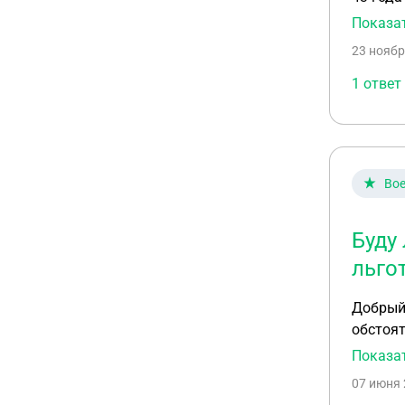
Показа
23 ноябр
1 ответ
Вое
Буду
льго
Добрый 
обстоят
ипотеке
Показа
Росвоен
07 июня 