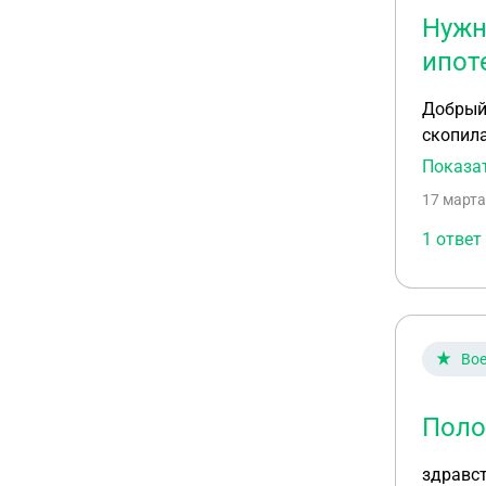
Нужн
ипот
Добрый 
скопила
жилплощ
Показа
17 марта
1 ответ
Вое
Поло
здравст