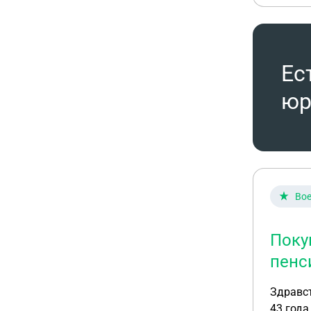
Ес
юр
Вое
Поку
пенс
Здравст
43 года