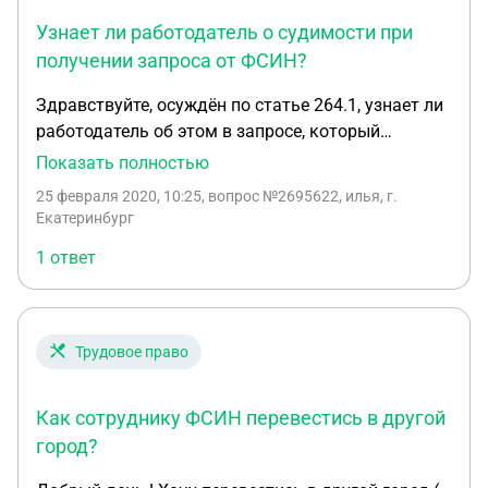
можем сдать жильё, значит нам отказывают в
Узнает ли работодатель о судимости при
получении сертификакта. Нас 5 человек на 18
кв.м. Оба сотрудники ФСИН, дослужились до
получении запроса от ФСИН?
пенсии. Столько лет стояли и тут такое. Помогите,
Здравствуйте, осуждён по статье 264.1, узнает ли
что делать?
работодатель об этом в запросе, который
отправляют сотрудники ФСИН на место работы?
Показать полностью
Или просто придёт запрос, типа работает ли у вас
25 февраля 2020, 10:25
, вопрос №2695622, илья, г.
такой работник?
Екатеринбург
1 ответ
Трудовое право
Как сотруднику ФСИН перевестись в другой
город?