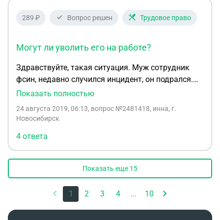
289 ₽
Вопрос решен
Трудовое право
Могут ли уволить его на работе?
Здравствуйте, такая ситуация. Муж сотрудник
фсин, недавно случился инцидент, он подрался.
Заявлений не каких не было в его сторону. Могут
Показать полностью
ли уволить его на работе? Если ребенок у нас в
24 августа 2019, 06:13
, вопрос №2481418, инна, г.
семье инвалид и я нахожусь в декрете.
Новосибирск
4 ответа
Показать еще
15
1
2
3
4
...
10