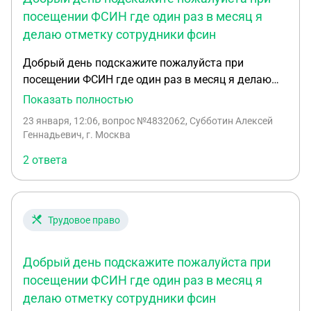
посещении ФСИН где один раз в месяц я
делаю отметку сотрудники фсин
Добрый день подскажите пожалуйста при
посещении ФСИН где один раз в месяц я делаю
отметку сотрудники фсин должны дать какой-
Показать полностью
либо на руки документ в котором будет указано
23 января, 12:06
, вопрос №4832062, Субботин Алексей
дата и время о следующем вызове или
Геннадьевич, г. Москва
следующей явке отметки
2 ответа
Трудовое право
Добрый день подскажите пожалуйста при
посещении ФСИН где один раз в месяц я
делаю отметку сотрудники фсин