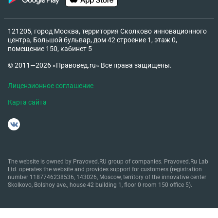
121205, город Москва, территория Сколково инновационного
центра, Большой бульвар, дом 42 строение 1, этаж 0,
помещение 150, кабинет 5
© 2011—2026 «Правовед.ru» Все права защищены.
Лицензионное соглашение
Карта сайта
The website is owned by Pravoved.RU group of companies. Pravoved.Ru Lab
Ltd. operates the website and provides support for customers (registration
number 1187746238536, 143026, Moscow, territory of the innovative center
Skolkovo, Bolshoy ave., house 42 building 1, floor 0 room 150 office 5).