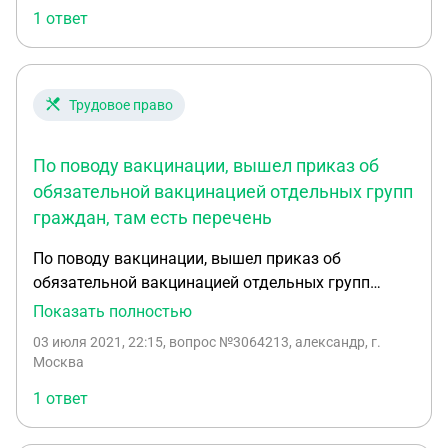
1 ответ
Трудовое право
По поводу вакцинации, вышел приказ об
обязательной вакцинацией отдельных групп
граждан, там есть перечень
По поводу вакцинации, вышел приказ об
обязательной вакцинацией отдельных групп
граждан, там есть перечень этих этих категорий
Показать полностью
которым надо вакцинировать, подскажите
03 июля 2021, 22:15
, вопрос №3064213, александр, г.
попадают ли сотрудники ФСИН в эти группы?
Москва
1 ответ