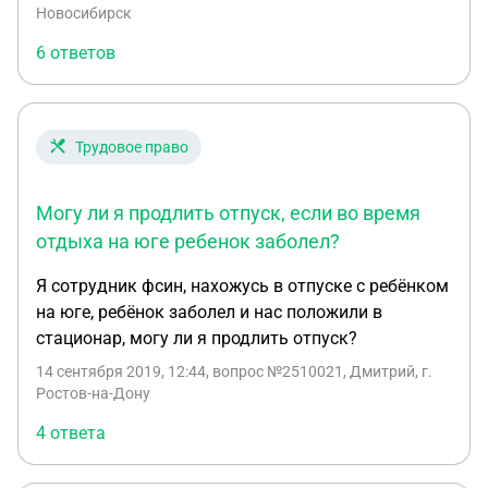
Также служба в армии с 25.05.2007 по 30.11.2008.
Новосибирск
И учёба в техникуме с 01.09.2003 по 01.06.2006
6 ответов
Трудовое право
Могу ли я продлить отпуск, если во время
отдыха на юге ребенок заболел?
Я сотрудник фсин, нахожусь в отпуске с ребёнком
на юге, ребёнок заболел и нас положили в
стационар, могу ли я продлить отпуск?
14 сентября 2019, 12:44
, вопрос №2510021, Дмитрий, г.
Ростов-на-Дону
4 ответа