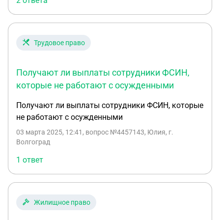
2 ответа
кому то что то известно по этому поводу.Как
относятся сотрудники ФСИН к бывшим
военнослужащим?Заставляют подписывать
контракты в колониях?Оказывают давление
Трудовое право
моральное,физическое?Как вообще работает
система в подобных случаях ?
Получают ли выплаты сотрудники ФСИН,
которые не работают с осужденными
Получают ли выплаты сотрудники ФСИН, которые
не работают с осужденными
03 марта 2025, 12:41
, вопрос №4457143, Юлия, г.
Волгоград
1 ответ
Жилищное право