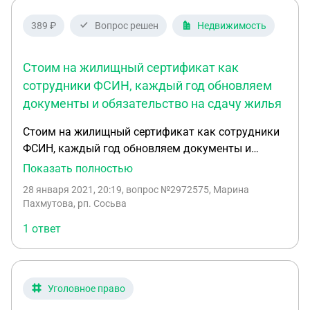
389 ₽
Вопрос решен
Недвижимость
Стоим на жилищный сертификат как
сотрудники ФСИН, каждый год обновляем
документы и обязательство на сдачу жилья
Стоим на жилищный сертификат как сотрудники
ФСИН, каждый год обновляем документы и
обязательство на сдачу жилья. Стоим с 2011
Показать полностью
года. В этом году администрация нам
28 января 2021, 20:19
, вопрос №2972575, Марина
обязательство подписывать отказалась, так как
Пахмутова, рп. Сосьва
в документах о собственности у нас стоит 1/2
1 ответ
доли. В муниципалитет долю, оказывается, сейчас
принять не могут. Дом на двух хозяев, разные
входы, разные дворы. Обращались в архитектуру,
к кадастровым инженерам, чтобы оформить
Уголовное право
блочную застройку, нам отказывают. Раз мы не