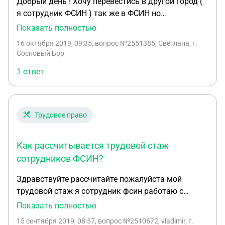
Добрый день ! Хочу перевестись в другой город (
я сотрудник ФСИН ) так же в ФСИН но
руководство не отпускает. Что нужно сделать что
Показать полностью
бы получить разрешение!? И могу ли я уволиться
16 октября 2019, 09:35
, вопрос №2551385, Светлана, г.
с одного ФСИН и устроиться в другой ФСИН
Сосновый Бор
другого города и какие меня ожидают
1 ответ
последствия?!
Трудовое право
Как рассчитывается трудовой стаж
сотрудников ФСИН?
Здравствуйте рассчитайте пожалуйста мой
трудовой стаж я сотрудник фсин работаю с
11.01.2011г. По 30.06.2014г. Год за полтора с
Показать полностью
01.07.2014г. По сегодняшний день Год за два.
15 сентября 2019, 08:57
, вопрос №2510672, vladimir, г.