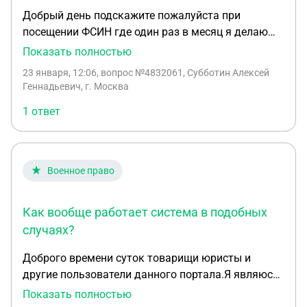
Добрый день подскажите пожалуйста при
посещении ФСИН где один раз в месяц я делаю
отметку сотрудники фсин должны дать какой-
Показать полностью
либо на руки документ в котором будет указано
23 января, 12:06
, вопрос №4832061, Субботин Алексей
дата и время о следующем вызове или
Геннадьевич, г. Москва
следующей явке отметки
1 ответ
Военное право
Как вообще работает система в подобных
случаях?
Доброго времени суток товарищи юристы и
другие пользователи данного портала.Я являюсь
военнослужащим,служу в в/ч в зоне СВО с 2022
Показать полностью