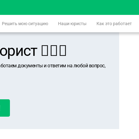
Решить мою ситуацию
Наши юристы
Как это работает
ист 👨🏻‍⚖️
аботаем документы и ответим на любой вопрос,
!