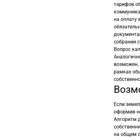
тарифов об
коммуникац
на оплату 
обязатель
документа
собрании с
Вопрос кап
Аналогично
возможен, 
рамках об
собственно
Возм
Если земел
оформив н
Алгоритм д
собственн
на общем с