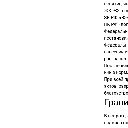
понятие, я
ЖК РФ - ос
ЗК РФ и Фе
НК РФ - во
Федеральны
постановки
Федеральн
внесении и
разграниче
Постановле
иные норм
При всей 
актов, раз
благоустро
Гран
В вопросе,
правило оп