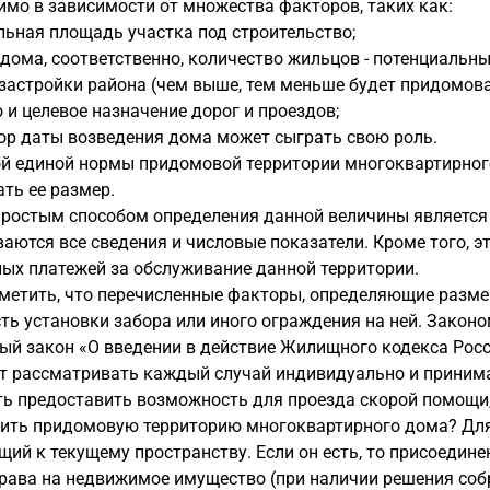
имо в зависимости от множества факторов, таких как:
ьная площадь участка под строительство;
дома, соответственно, количество жильцов - потенциальны
застройки района (чем выше, тем меньше будет придомова
 и целевое назначение дорог и проездов;
ор даты возведения дома может сыграть свою роль.
й единой нормы придомовой территории многоквартирного 
ть ее размер.
ростым способом определения данной величины является 
аются все сведения и числовые показатели. Кроме того, 
ых платежей за обслуживание данной территории.
метить, что перечисленные факторы, определяющие разме
ь установки забора или иного ограждения на ней. Законо
й закон «О введении в действие Жилищного кодекса Росс
т рассматривать каждый случай индивидуально и принимат
ь предоставить возможность для проезда скорой помощи,
чить придомовую территорию многоквартирного дома? Для
й к текущему пространству. Если он есть, то присоедине
права на недвижимое имущество (при наличии решения со