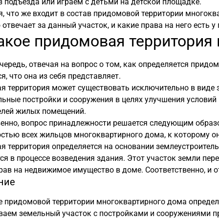
 подъезда или играем с детьми на детской площадке.
, что же входит в состав придомовой территории многоква
о отвечает за данный участок, и какие права на него есть у
акое придомовая территория
чередь, отвечая на вопрос о том, как определяется придо
я, что она из себя представляет.
 территория может существовать исключительно в виде з
ьные постройки и сооружения в целях улучшения условий
елей жилых помещений.
венно, вопрос принадлежности решается следующим образ
стью всех жильцов многоквартирного дома, к которому он
 территория определяется на основании землеустроитель
я в процессе возведения здания. Этот участок земли пер
рав на недвижимое имущество в доме. Соответственно, и 
ние
е придомовой территории многоквартирного дома определя
ваем земельный участок с постройками и сооружениями пр