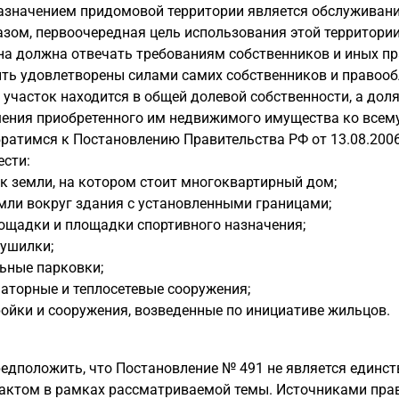
значением придомовой территории является обслуживание
зом, первоочередная цель использования этой территории
на должна отвечать требованиям собственников и иных пр
ь удовлетворены силами самих собственников и правообл
участок находится в общей долевой собственности, а дол
шения приобретенного им недвижимого имущества ко всему
ратимся к Постановлению Правительства РФ от 13.08.2006
ести:
к земли, на котором стоит многоквартирный дом;
мли вокруг здания с установленными границами;
ощадки и площадки спортивного назначения;
сушилки;
ьные парковки;
аторные и теплосетевые сооружения;
ойки и сооружения, возведенные по инициативе жильцов.
редположить, что Постановление № 491 не является единс
актом в рамках рассматриваемой темы. Источниками прав