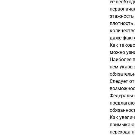
ее необход
первоначал
этажность 
плотность 
количество
даже факт
Как таково
можно узна
Наиболее п
нем указыв
обязательн
Следует от
возможност
Федеральны
предлагаю
обязанност
Как увели
примыкающи
перехода 