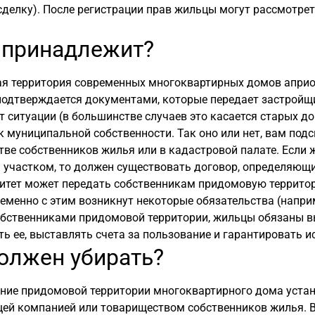
делку). После регистрации прав жильцы могут рассмотре
 принадлежит?
я территория современных многоквартирных домов априо
подтверждается документами, которые передает застройщи
 ситуации (в большинстве случаев это касается старых до
к муниципальной собственности. Так оно или нет, вам по
ве собственников жилья или в кадастровой палате. Если
участком, то должен существовать договор, определяющи
тет может передать собственникам придомовую территори
еменно с этим возникнут некоторые обязательства (напри
обственниками придомовой территории, жильцы обязаны в
ь ее, выставлять счета за пользование и гарантировать 
олжен убирать?
ние придомовой территории многоквартирного дома устан
ей компанией или товариществом собственников жилья. 