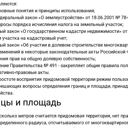
вляются:
новные понятия и принципы использования;
деральный закон «О землеустройстве» от 18.06.2001 № 78
просы порядка исчисления налога на земельный участок;
й закон «О государственном кадастре недвижимости» от 
 участка на кадастровый учет;
ый закон «Об участии в долевом строительстве многоквар
зменений в некоторые законодательные акты Российской Ф
ния прав на общую долевую собственность;
ние Правительства № 491 - закрепляет общие правила пол
ативно-правовые акты.
простоте восприятия придомовой территории режим польз
решающих вопросы определения границ и площади, принадл
йства.
ицы и площадь
 сколько метров считается придомовая территория, нет п
ределенного радиуса, отсчитываемого от многоквартирног