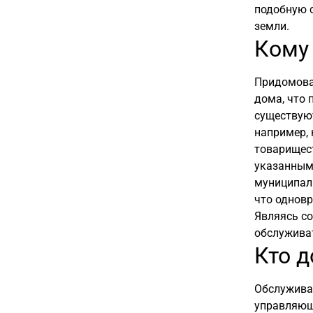
подобную с
земли.
Кому
Придомова
дома, что 
существуют
например, 
товарищест
указанным 
муниципали
что одновр
Являясь с
обслуживат
Кто д
Обслужива
управляющ