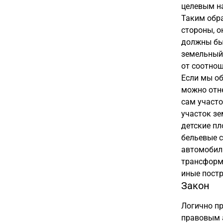
целевым на
Таким обра
стороны, о
должны быт
земельный 
от соотно
Если мы об
можно отн
сам участо
участок зе
детские пл
бельевые 
автомобил
трансформ
иные постр
Закон
Логично п
правовым 