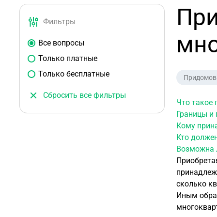
При
Фильтры
мно
Все вопросы
Только платные
Только бесплатные
Придомов
Сбросить все фильтры
Что такое
Границы и
Кому прин
Кто долже
Возможна 
Приобрета
принадлежи
сколько кв
Иным образ
многокварт