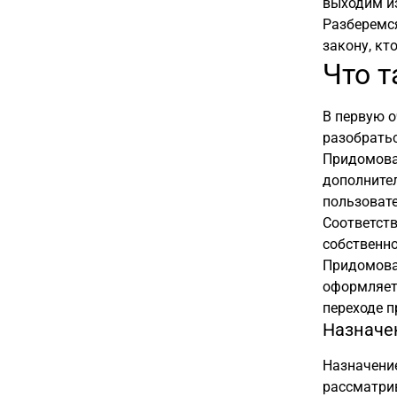
выходим из
Разберемся
закону, кт
Что т
В первую о
разобратьс
Придомовая
дополнител
пользоват
Соответст
собственно
Придомовая
оформляетс
переходе п
Назначе
Назначени
рассматри