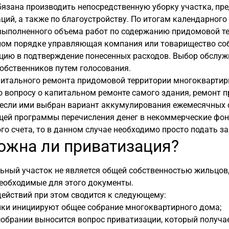
язана производить непосредственную уборку участка, пр
ий, а также по благоустройству. По итогам календарного
выполненного объема работ по содержанию придомовой тер
ном порядке управляющая компания или товарищество со
цию в подтверждение понесенных расходов. Выбор обслу
обственников путем голосования.
итального ремонта придомовой территории многоквартирн
 вопросу о капитальном ремонте самого здания, ремонт 
если ими выбран вариант аккумулирования ежемесячных сб
щей программы перечисления денег в некоммерческие фон
го счета, то в данном случае необходимо просто подать 
ожна ли приватизация?
ьный участок не является общей собственностью жильцов,
еобходимые для этого документы.
ействий при этом сводится к следующему:
ики инициируют общее собрание многоквартирного дома;
обрании выносится вопрос приватизации, который получае