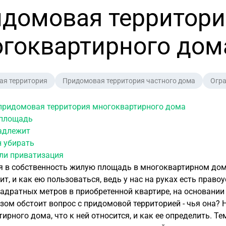
домовая территори
гоквартирного дом
ая территория
Придомовая территория частного дома
Огра
 придомовая территория многоквартирного дома
 площадь
адлежит
н убирать
ли приватизация
я в собственность жилую площадь в многоквартирном доме
т, и как ею пользоваться, ведь у нас на руках есть прав
адратных метров в приобретенной квартире, на основании
ом обстоит вопрос с придомовой территорией - чья она? Н
ирного дома, что к ней относится, и как ее определить. Т