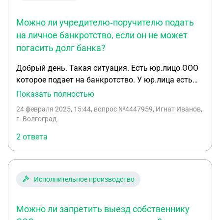
вообще могут быть последствия за столь
Можно ли учредителю‑поручителю подать
длительное отсутствие ген дира?
на личное банкротство, если он не может
погасить долг банка?
Добрый день. Такая ситуация. Есть юр.лицо ООО
которое подает на банкротство. У юр.лица есть
кредит в банке на сумму 3 000 000 рублей в
Показать полностью
котором поручителем выступает один из
24 февраля 2025, 15:44
, вопрос №4447959, Игнат Иванов,
учредителей. Имущества у компании нет и не
г. Волгоград
было никогда. Банк предъявляет данный долг
2 ответа
учредителю. Вопрос в том состоит, что у данного
учредителя нет возможности выплатить данный
долг. Из имущества только доля в квартире.
Может ли учредитель подать на личное
Исполнительное производство
банкротство, чтобы перестать быть
поручительством по данному долгу? Или это
Можно ли запретить выезд собственнику
будет расценено как мошенничество с целью