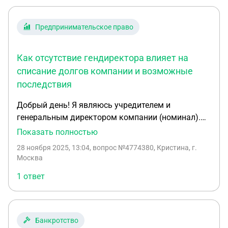
Предпринимательское право
Как отсутствие гендиректора влияет на
списание долгов компании и возможные
последствия
Добрый день! Я являюсь учредителем и
генеральным директором компании (номинал).
Компания до сих пор числится на мне, я как
Показать полностью
учредитель. Но с должности ген дира меня
28 ноября 2025, 13:04
, вопрос №4774380, Кристина, г.
уволили в декабря 2022г и я уже трудоустроена
Москва
давно в другой компании официально, нового
1 ответ
директора в компании не назначили. В мае 2023
года на компанию были оформлены кредиты и
сейчас они не платятся, есть уже производства от
ФССП. Подскажите, пожалуйста, может ли этот
Банкротство
факт как то повлиять на списание Долгов и какие