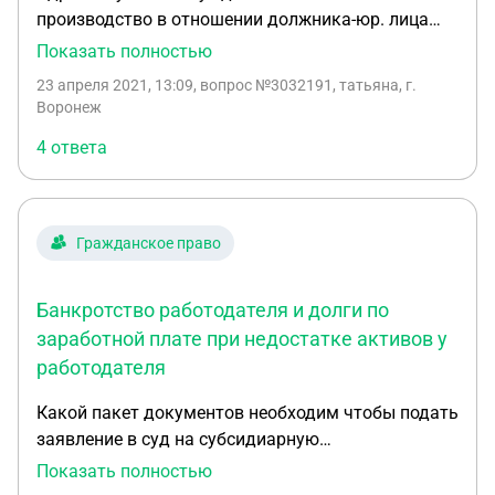
производство в отношении должника-юр. лица
(ООО). счета арестованы налоговой. на счетах
Показать полностью
денежных средств нет. ТС у должника нет,
23 апреля 2021, 13:09
, вопрос №3032191, татьяна, г.
имеется один автомобиль, но он в лизинге. какие
Воронеж
способы взыскать долг? можно ли подать на
4 ответа
субсидиарную ответственность учредителя ООО?
Гражданское право
Банкротство работодателя и долги по
заработной плате при недостатке активов у
работодателя
Какой пакет документов необходим чтобы подать
заявление в суд на субсидиарную
ответственность учредителя работодателя для
Показать полностью
выплаты долга по заработной плате в связи с