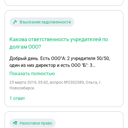
Взыскание задолженности
Какова ответственность учредителей по
долгам ООО?
Добрый день. Есть ООО"А: 2 учредителя 50/50,
один из них директор и есть ООО "Б": 3
учредителя, у одного 50%, а у других 25/25 (это
Показать полностью
учредители ООО "А") директор один из
25 марта 2019, 05:42
, вопрос №2302589, Ольга, г.
учредителей с 25%. ООО "А" выдает займ ООО "Б"
Новосибирск
на большую сумму. Займ не возвращается. ООО
1 ответ
"А" планирует подать в суд на ООО "Б" и взыскать
сумму займа. Займ планируют погасить 2
учредителя (25/25), а потом предъявить
требования к 3 учредителю у которого 50%.
Налоговое право
Чтобы он вернул им 50% погашенного долга.