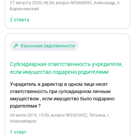
27 августа 2020, 06:34
, вопрос №2849952, Александр, п.
отсутствием у работодателя необходимого
Баранчинский
количества активов в период конкурсного
2 ответа
управления арбитражным управляющим?
Взыскание задолженности
Субсидиарная ответственность учредителя,
если имущество подарено родителями
Учредитель и директор в одном лице несет
ответственность при супсидиарном личным
имуществом , если имущество было подарено
родителями ?
04 июля 2019, 15:50
, вопрос №2423952, Татьяна, г.
Новосибирск
1 ответ