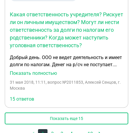
Какая ответственность учредителя? Рискует
ли он личным имуществом? Могут ли нести
ответственность за долги по налогам его
родственники? Когда может наступить
уголовная ответственность?
Добрый день. ООО не ведет деятельность и имеет
долги по налогам. Денег на р/сч не поступает.
Учредитель и ген.директор в одном лице. Какая
Показать полностью
ответственность учредителя ? Рискует ли он
31 мая 2018, 11:11
, вопрос №2011853, Алексей Сенцов, г.
личным имуществом? Могут ли нести
Москва
ответственность за долги по налогам его
15 ответов
родственники? Когда может наступить уголовная
ответственность ?
Показать еще
15