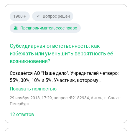
1900 ₽
Вопрос решен
Предпринимательское право
Субсидиарная ответственность: как
избежать или уменьшить вероятность её
возникновения?
Создаётся АО "Наше дело". Учредителей четверо:
55%, 30%, 10% и 5%. Участник, которому
принадлежит доля в 30%, предоставляет займ
Показать полностью
для ООО "Наше дело" в размере 100 млн. рублей.
29 ноября 2018, 17:29
, вопрос №2182934, Антон, г. Санкт-
Несколько вопросов по субсидиарной
Петербург
ответственности: 1. Если бизнес не пошёл и АО
12 ответов
"Наше дело" признали банкротом: а. Будет ли
субсидиарная ответственность генерального
директора в случае если он организовал бух учёт