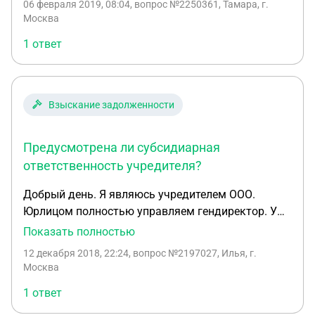
4)Субсидиарная ответственность по договору
Моральную сторону мы тут не рассматриваем и
06 февраля 2019, 08:04
, вопрос №2250361, Тамара, г.
ПРИСТАВОВ. Все средства перевел в личное
Поручительства предполагает ответственность
Москва
да я понимаю, что родственная связь здесь
имущество.
физического лица, как учредителя?
прослеживается на 100% ( Фамилия одна)
1 ответ
Взыскание задолженности
Предусмотрена ли субсидиарная
ответственность учредителя?
Добрый день. Я являюсь учредителем ООО.
Юрлицом полностью управляем гендиректор. У
юрлица есть крупные долги перед поставщиками.
Показать полностью
Как я могу документально оформить мое
12 декабря 2018, 22:24
, вопрос №2197027, Илья, г.
требование гендиру рассчитаться по
Москва
обязательствам, чтобы в суде показать этот
1 ответ
приказ и не влететь на субсидиарную
ответственность?