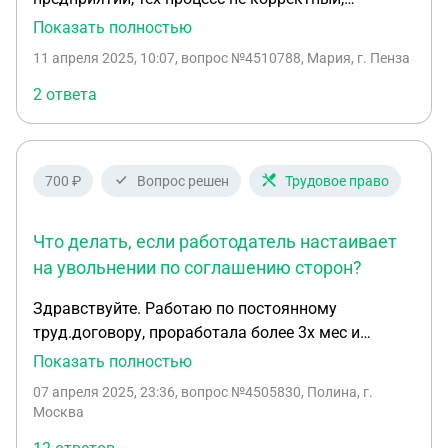
половина операций не внесена. Обратились к
Показать полностью
начальнику он решать ничего не будет, блоки
11 апреля 2025, 10:07
, вопрос №4510788, Мария, г. Пенза
хочет отдать другим для работы. Куда нам
написать жалобу?
2 ответа
700 ₽
Вопрос решен
Трудовое право
Что делать, если работодатель настаивает
на увольнении по соглашению сторон?
Здравствуйте. Работаю по постоянному
труд.договору, проработала более 3х мес и
работодатель хочет по соглашению сторон
Показать полностью
прервать договор, выплатив оклад. Причина не
07 апреля 2025, 23:36
, вопрос №4505830, Полина, г.
связана с моей работой-у работодателя нет денег.
Москва
У меня ребенок 2 х лет, муж не работает. Если я не