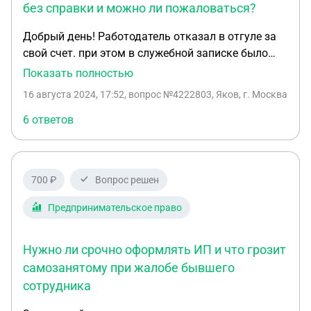
без справки и можно ли пожаловаться?
Добрый день! Работодатель отказал в отгуле за
свой счет. при этом в служебной записке было
указано, прошу предоставить отгул за свой счет в
Показать полностью
связи с обучением. Потребовали вызов справку
16 августа 2024, 17:52
, вопрос №4222803, Яков, г. Москва
из учебного заведения. Справку предоставить не
смог тк ВУЗ коммерческий и таких справок не
6 ответов
дает. в отгуле отказали в устной форме. попросил
письменный отказ . Руководитель отела кадров
сказала , что письменных отказов не даем. Прав
700 ₽
Вопрос решен
ли работодатель? Могу ли я пожаловаться в
вышестоящую инстанцию на руководителя?
Предпринимательское право
Нужно ли срочно оформлять ИП и что грозит
самозанятому при жалобе бывшего
сотрудника