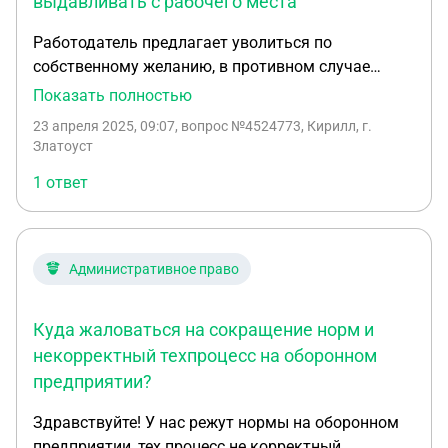
выдавливать с рабочего места
Работодатель предлагает уволиться по
собственному желанию, в противном случае
угрожает систематически лишать премии и
Показать полностью
выдавливать с рабочего места. Приказа о
23 апреля 2025, 09:07
, вопрос №4524773, Кирилл, г.
сокращении нет. Аудиозапись с угрозами
Златоуст
имеется(диктофон). Хочу уволиться по
1 ответ
соглашению сторон с гарантией выплат. Была
подана жалоба в трудовую инспекцию и отдел
кадров по месту работы.
Административное право
Куда жаловаться на сокращение норм и
некорректный техпроцесс на оборонном
предприятии?
Здравствуйте! У нас режут нормы на оборонном
предприятии, тех процесс не корректный,