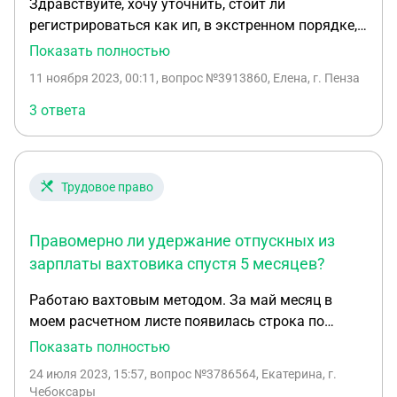
Здравствуйте, хочу уточнить, стоит ли
регистрироваться как ип, в экстренном порядке,
если я сейчас самозанятая, а мой сотрудник
Показать полностью
работал 1.5г, получал сдельную зп, сейчас ушел и
11 ноября 2023, 00:11
, вопрос №3913860, Елена, г. Пенза
планирует подать жалобу на меня в связи с
несогласием последней зп из за штрафа, который
3 ответа
повесили за нарушение внутренних
договоренностей внутри. Что мне грозит? Как
лучше поступить в данной ситуации? Работают на
Трудовое право
процентах сейчас не официально ещё 2
сотрудника.
Правомерно ли удержание отпускных из
зарплаты вахтовика спустя 5 месяцев?
Работаю вахтовым методом. За май месяц в
моем расчетном листе появилась строка по
удержанию отпускных в размере 49 тыс. руб,
Показать полностью
благодаря чему удержание составило более 44%
24 июля 2023, 15:57
, вопрос №3786564, Екатерина, г.
Расчетный отдел на вопрос откуда эта сумма
Чебоксары