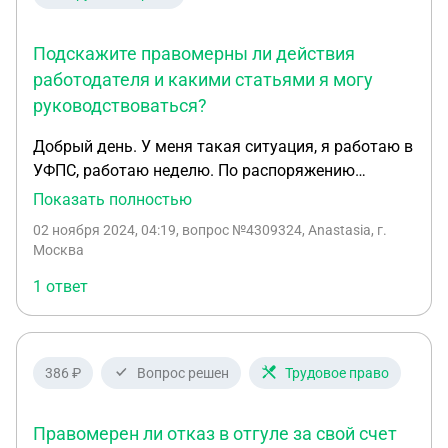
Подскажите правомерны ли действия
работодателя и какими статьями я могу
руководствоваться?
Добрый день. У меня такая ситуация, я работаю в
УФПС, работаю неделю. По распоряжению
руководителя блока логистики нас направили на
Показать полностью
другой объект работы, по разрешению директора,
02 ноября 2024, 04:19
, вопрос №4309324, Anastasia, г.
но вчера на меня и мою коллегу составили акт по
Москва
факту отсутствия на рабочем месте и лишили
1 ответ
заработной платы в виде 4 часов, то есть они не
оплатят. В дальнейшем сказали если не вернёмся
работать в управление УФПС, то нас уволят по
статье. По данному факту была написана жалоба
386 ₽
Вопрос решен
Трудовое право
в трудовую инспекцию. Подскажите правомерны
ли действия работодателя и какими статьями я
Правомерен ли отказ в отгуле за свой счет
могу руководствоваться?