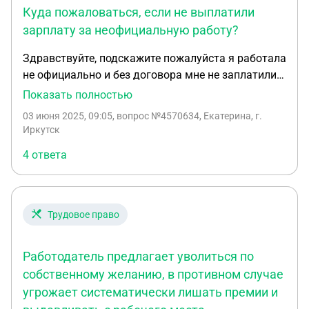
Куда пожаловаться, если не выплатили
зарплату за неофициальную работу?
Здравствуйте, подскажите пожалуйста я работала
не официально и без договора мне не заплатили
зарплату за те дни которые я отработала и потом
Показать полностью
ушла , можно ли куда нибудь написать жалобу
03 июня 2025, 09:05
, вопрос №4570634, Екатерина, г.
чтобы мне отдали деньги
Иркутск
4 ответа
Трудовое право
Работодатель предлагает уволиться по
собственному желанию, в противном случае
угрожает систематически лишать премии и