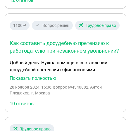
12 ответов
приму условия, какие могут быть дальнейшие
шаги? Жалоба в трудовую инспекцию? Суд?
Судиться не хочу, но если это дело выигрышное,
то свои права защитить готова. Нужно понимание
1100 ₽
Вопрос решен
Трудовое право
путей и их сложностей
Как составить досудебную претензию к
работодателю при незаконном увольнении?
Добрый день. Нужна помощь в составлении
досудебной претензии с финансовыми
требованиями к работодателю по поводу
Показать полностью
незаконного увольнения с приложением проектов
28 ноября 2024, 15:36
, вопрос №4340882, Антон
жалоб в трудовую инспекцию, ИФНС, прокуратуру
Плешаков, г. Москва
и департамент труда и соц защиты населения
10 ответов
города Москвы.
Трудовое право