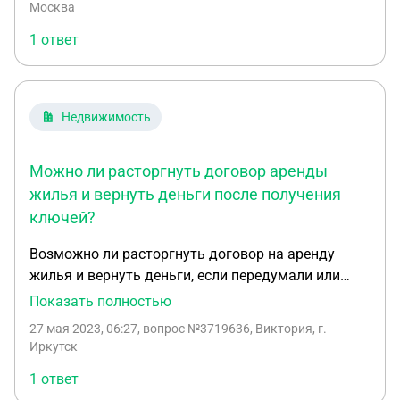
договоре не прописаны, а где стоит подпись , она
Москва
наличкой.
поставила свою , вопрос такой , имеет ли этот
1 ответ
договор юридическую силу ?
Недвижимость
Можно ли расторгнуть договор аренды
жилья и вернуть деньги после получения
ключей?
Возможно ли расторгнуть договор на аренду
жилья и вернуть деньги, если передумали или
нашли вариант получше? Договор составили
Показать полностью
вчера, оплатили за месяц и залог в размере
27 мая 2023, 06:27
, вопрос №3719636, Виктория, г.
месячной оплаты. В квартиру еще не переезжали,
Иркутск
но ключи уже у нас
1 ответ