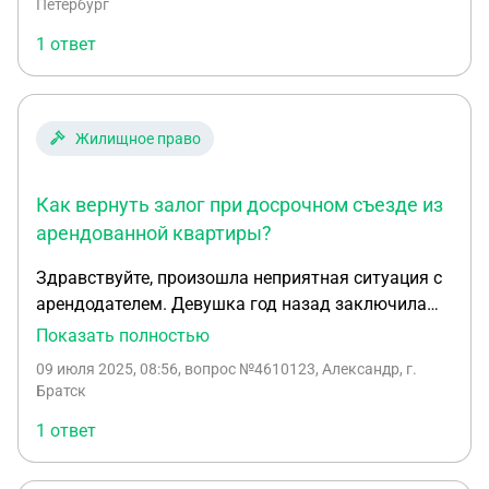
Петербург
1 ответ
Жилищное право
Как вернуть залог при досрочном съезде из
арендованной квартиры?
Здравствуйте, произошла неприятная ситуация с
арендодателем. Девушка год назад заключила
договор на аренду жилья с оплатой в 18т.р, он
Показать полностью
действовал с 30 марта 2025 года, и что самое
09 июля 2025, 08:56
, вопрос №4610123, Александр, г.
важное он заключён был на 11 месяцев(в
Братск
договоре было указано что устно можно
1 ответ
договориться на бессрочное продление
договора). В последующем она каждое 26 число
высылала деньги хозяйке, по 18т.р, но с начала