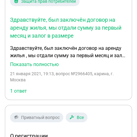
Защита прав потребителей
Здравствуйте, был заключён договор на
аренду жилья, мы отдали сумму за первый
месяц и залог в размере
Здравствуйте, был заключён договор на аренду
жилья , мы отдали сумму за первый месяц и залог
в размере месячной платы, В договоре прописано
Показать полностью
,что в случае ,если мы съезжаем не прожив 6
21 января 2021, 19:13
, вопрос №2966405, карина, г.
месяцев залог не возвращается , но этот пункт мы
Москва
обговаривали устно с арендодателем , на что
1 ответ
получили ответ ,что конечно в случае
непредвиденной ситуации и съезде раньше 6
месяцев мы получим залог обратно , так де в
договоре есть пункт о том,что некоторые детали
Приватный вопрос
Все
могут быть обговорены устно и решаться по
взаимной договоренности,мы прожили 4 месяца и
О регистрации
так получилось ,что нам пришлось съехать с