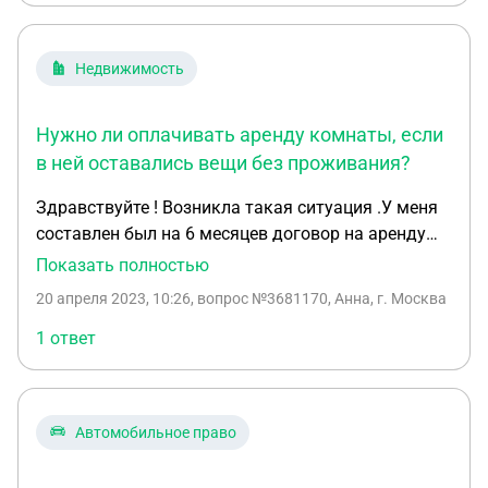
Недвижимость
Нужно ли оплачивать аренду комнаты, если
в ней оставались вещи без проживания?
Здравствуйте ! Возникла такая ситуация .У меня
составлен был на 6 месяцев договор на аренду
жилья (комнаты в квартире ),в феврале 2022 года
Показать полностью
договор истек.В январе 2022 года по личным
20 апреля 2023, 10:26
, вопрос №3681170, Анна, г. Москва
обстоятельствам (боевые действия ) я уехала из
этого города ,но мои вещи оставались в этой
1 ответ
квартире .Я тогда приехала и заплатила за 3
месяца полную сумму за квартиру
(февраль,март,апрель).После этого с хозяйкой
Автомобильное право
непосредственно созванивались ,она сказала
деньги отдавать позже . Сейчас собираюсь спустя