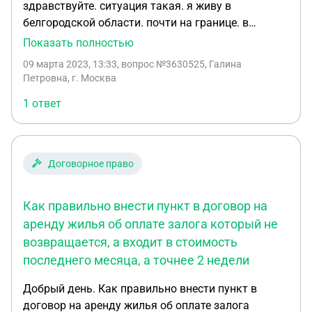
здравствуйте. ситуация такая. я живу в
как поступить в данной ситуации?
белгородской области. почти на границе. в
свердловской области . в верхне-пышминском
Показать полностью
горокруге у меня есть домик, остался от
09 марта 2023, 13:33
, вопрос №3630525, Галина
родителей. в нем живут квартиранты. поскольку
Петровна, г. Москва
на границе с украиной начались военные
1 ответ
действия, мы вынуждены были уехать оттуда. мы
заключали договор на аренду жилья. срок
аренды истек и поскольку ничего не менялось он
продлялся автоматически. теперь же мы
Договорное право
вынуждены снимать квартиру, имея свой дом.
Согласно договору арендаторы не хотят
Как правильно внести пункт в договор на
освобождать жилье в течение месяца. выдвигают
свои условия. а мы , беженцы, должны ходить
аренду жилья об оплате залога который не
уговаривать их. выслушивать нецензурную брань.
возвращается, а входит в стоимость
как поступить в данной ситуации?
последнего месяца, а точнее 2 недели
Добрый день. Как правильно внести пункт в
договор на аренду жилья об оплате залога