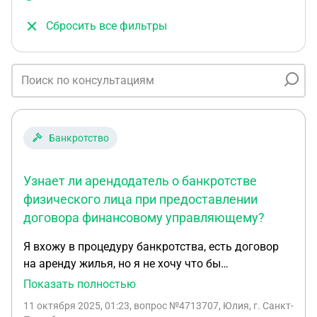
Сбросить все фильтры
Банкротство
Узнает ли арендодатель о банкротстве
физического лица при предоставлении
договора финансовому управляющему?
Я вхожу в процедуру банкротства, есть договор
на аренду жилья, но я не хочу что бы
арендодатель знал о моем банкротстве. Если я
Показать полностью
предоставляю этот договор ФУ, то хозяину
11 октября 2025, 01:23
, вопрос №4713707, Юлия, г. Санкт-
квартиры как то об этом сообщают?