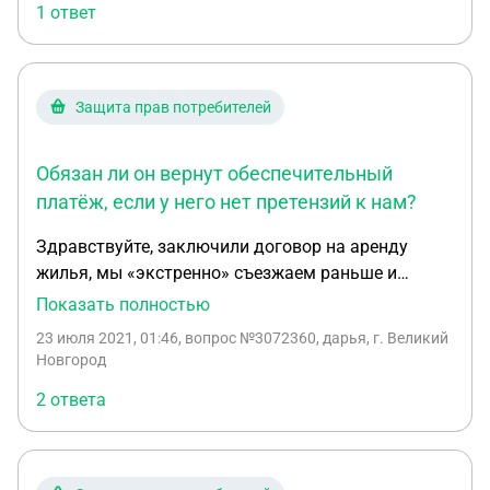
второй день, еще не заселившись мы хотели
1 ответ
отказаться от аренды, еще не въехав в квартиру.
Хозяйка согласна отдать только за один месяц.
Возможно ли решить этот вопрос получив всю
Защита прав потребителей
сумму обратно (без суммы агенству)? В доме мы
еще не жили ни дня. Спасибо
Обязан ли он вернут обеспечительный
платёж, если у него нет претензий к нам?
Здравствуйте, заключили договор на аренду
жилья, мы «экстренно» съезжаем раньше и
предупредили об этом хозяина квартиры,против
Показать полностью
ничего он не сказал. Так же мы оплатили месяц
23 июля 2021, 01:46
, вопрос №3072360, дарья, г. Великий
проживания 10.07.21-10.08.21 числа. По договору
Новгород
мы внесли обеспечительный платеж в размере
2 ответа
15000 рублей, который идет в оплату последнего
месяца по договору. Обязан ли он вернут
обеспечительный платёж, если у него нет
претензий к нам?