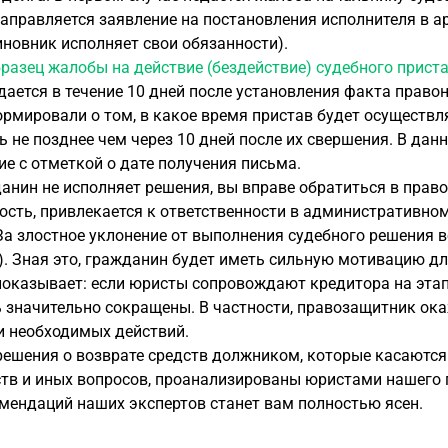
аправляется заявление на постановления исполнителя в а
чиновник исполняет свои обязанности).
разец жалобы на действие (бездействие) судебного приста
ается в течение 10 дней после установления факта правон
рмировали о том, в какое время пристав будет осуществл
 не позднее чем через 10 дней после их свершения. В да
е с отметкой о дате получения письма.
анин не исполняет решения, вы вправе обратиться в прав
сть, привлекается к ответственности в административно
За злостное уклонение от выполнения судебного решения 
. Зная это, гражданин будет иметь сильную мотивацию дл
оказывает: если юристы сопровождают кредитора на этап
 значительно сокращены. В частности, правозащитник ока
и необходимых действий.
ешения о возврате средств должником, которые касаются
тв и иных вопросов, проанализированы юристами нашего п
мендаций наших экспертов станет вам полностью ясен.