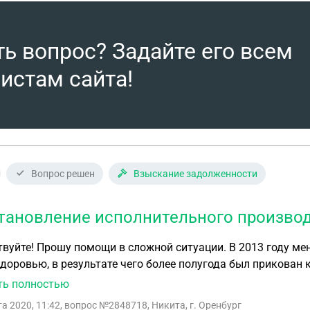
ть вопрос? Задайте его всем
истам сайта!
Вопрос решен
Взыскание задолженности
тановление исполнительного производс
ошу помощи в сложной ситуации. В 2013 году меня сбил на пешеходном человек, нанёся тяжёлый
оровью, в результате чего более полугода был прикован к больнич
ка ДТП обязанным выплатить мне компенсацию в размере 
ть полностью
ущерб). Были выданы несколько исполнительных листов, с помощью юриста возбуждено
та 2020, 11:42
, вопрос №2848718, Никита, г. Оренбург