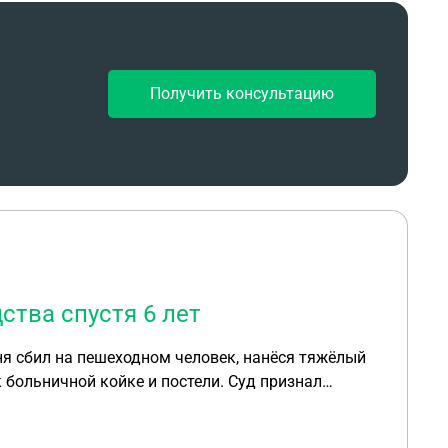
Получить консультацию
тва спустя 6 лет
ной койке и постели. Суд признал
около 260 тысяч рублей (затраты на лечение,