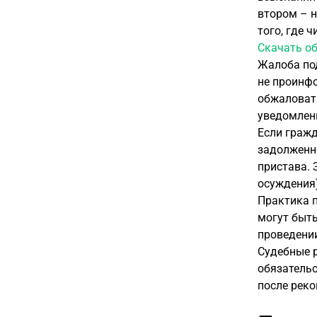
втором – н
того, где 
Скачать об
Жалоба под
не проинфо
обжаловать
уведомлени
Если гражд
задолженно
пристава. 
осуждения)
Практика п
могут быть
проведени
Судебные р
обязательс
после реко