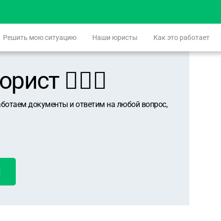
Решить мою ситуацию
Наши юристы
Как это работает
ист 👨🏻‍⚖️
аботаем документы и ответим на любой вопрос,
!