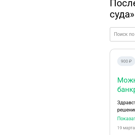
Посл
суда»
900 ₽
Можн
банк
Здравст
решению
могут с
Показа
19 марта