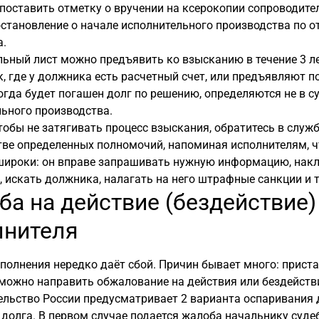
поставить отметку о вручении на ксерокопии сопроводител
становление о начале исполнительного производства по о
а.
ьный лист можно предъявить ко взысканию в течение 3 л
к, где у должника есть расчетный счет, или предъявляют п
огда будет погашен долг по решению, определяются не в су
ьного производства.
тобы не затягивать процесс взыскания, обратитесь в служ
ве определенных полномочий, напоминая исполнителям, чт
широки: он вправе запрашивать нужную информацию, накл
 искать должника, налагать на него штрафные санкции и т.
а на действие (бездействие)
лнителя
полнения нередко даёт сбой. Причин бывает много: приста
можно направить обжалование на действия или бездейств
льство России предусматривает 2 варианта оспаривания 
долга. В первом случае подается жалоба начальнику судеб