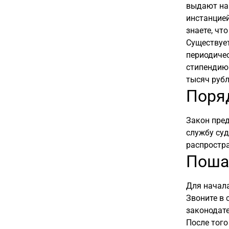
выдают на 
инстанцией
знаете, чт
Существует
периодичес
стипендию 
тысяч рубл
Поря
Закон пред
службу суд
распростр
Поша
Для начала
Звоните в 
законодате
После того