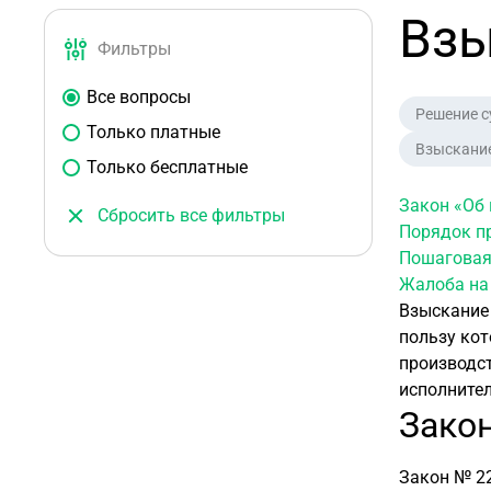
Взы
Фильтры
Все вопросы
Решение с
Только платные
Взыскани
Только бесплатные
Закон
«Об
Сбросить все фильтры
Порядок п
Пошаговая
Жалоб
а на
Взыскание 
пользу кот
производст
исполнител
Зако
Закон № 22