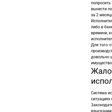
попросить 
вынести по
за 2 месяц
Исполнител
либо в бан
времени, к
исполнител
Для того ч
производст
довольно 
имущество,
Жалоб
испо
Система ис
ситуациях 
Законодате
взыскании 