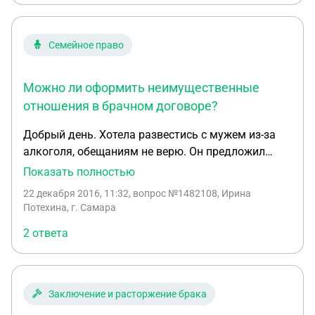
Семейное право
Можно ли оформить неимущественные
отношения в брачном договоре?
Добрый день. Хотела развестись с мужем из-за
алкоголя, обещаниям не верю. Он предложил
написать расписку о том, что в случае его срыва
Показать полностью
мы разводимся. Я подумала о брачном контракте,
22 декабря 2016, 11:32
, вопрос №1482108, Ирина
но изучила эту тему и поняла, что он регулирует
Потехина, г. Самара
только имущественные отношения. Есть ли
2 ответа
возможность указать там неимущественные
вопросы? Может быть, в случае срыва имущество
делится по принципу 2:3, в остальных случаях
поровну?Или может можно каким-то другим
Заключение и расторжение брака
способом оформить неимущественные