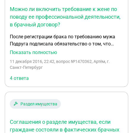
отношения? Спасибо!
Можно ли включить требование к жене по
поводу ее профессиональной деятельности,
в брачный договор?
После регистрации брака по требованию мужа
Подруга подписала обязательство о том, что
никогда не будет работать врачом в
Показать полностью
соответствии с полученным ею образованием, а
11 декабря 2016, 22:42
, вопрос №1470362, Артём, г.
будет заниматься ведением домашнего
Санкт-Петербург
хозяйства и воспитанием детей. Через несколько
4 ответа
лет Подруга нарушила данное обязательство и
устроилась на работу по специальности в
поликлинику. Муж Подруги обратился в
юридическую консультацию и просил разъяснить,
Раздел имущества
какие правовые меры могут быть приняты в
отношении его жены, нарушившей данное
Соглашения о разделе имущества, если
обещание. Какой ответ следует дать Мужу?
Можно ли включить предъявленное Мужем
граждане состояли в фактических брачных