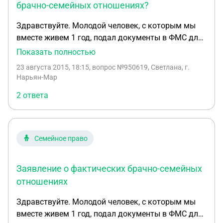
языка для него для трудоустройства в случае
брачно-семейных отношениях?
заключения брака с гражданкой РФ?) Спасибо!
Здравствуйте. Молодой человек, с которым мы
вместе живем 1 год, подал документы в ФМС для
получения паспорта РФ (проживаем в Крыму).
Показать полностью
Ему дали список всех необходимых документов, и
23 августа 2015, 18:15
, вопрос №950619, Светлана, г.
сказали, что нужна ксерокопия моего паспорта и
Нарьян-Мар
заявление о том, что мы состоим в фактических
2 ответа
брачно-семейных отношениях. Подскажите,
пожалуйста, как его написать?
Семейное право
Заявление о фактических брачно-семейных
отношениях
Здравствуйте. Молодой человек, с которым мы
вместе живем 1 год, подал документы в ФМС для