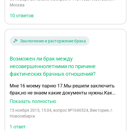
права на совместных детей и имущество.
Москва
10 ответов
Заключение и расторжение брака
Возможен ли брак между
несовершеннолетними по причине
фактических брачных отношений?
Мне 16 моему парню 17.Мы решили заключить
брак,но не знаем какие документы нужны.Как
получать документы.С родителями нужно везде
Показать полностью
ездить или одним.Веская причина фактически
15 ноября 2015, 15:04
, вопрос №1040524, Виктория, г.
брачные отношения.У родителей почти нет
Новосибирск
возможности ездить куда-то.Мне бы хотелось все
1 ответ
подробно узнать.Прошу у вас помощи.