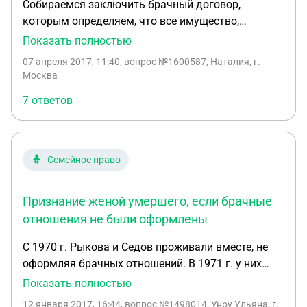
Собираемся заключить брачный договор,
которым определяем, что все имущество,
приобретенное в браке является собственностью
Показать полностью
того супруга, на имя которого оно оформлено.
07 апреля 2017, 11:40
, вопрос №1600587, Наталия, г.
Делаю "черновой"вариант, что бы показать мужу
Москва
и возникли вопросы. 1. Нужно ли перечислять всё
7 ответов
уже имеющееся имущество ( движимое и
недвижимое)?.2.Мужу принадлежит ООО со 100%
доли, хотелось бы отдельно это выделить, т.к. для
него это самое основное ( боится, что я буду
Семейное право
претендовать). 3. В период брака муж получил по
наследству( по решению суда) земельный
Признание женой умершего, если брачные
участок, который зарегистрирован в
установленном законом порядке. На нем
отношения не были оформлены
построили дом, который не зарегистрирован и в
С 1970 г. Рыкова и Седов проживали вместе, не
брачном договоре хотим определить, что в
оформляя брачных отношений. В 1971 г. у них
случае расторжения брака этот земельный
родился сын. В 2010 г. Седов умер. Рыкова
Показать полностью
участок с незарегистрированным домом
обратилась в суд с просьбой признать её женой
переходит мне. Вариант подарить мне в период
12 января 2017, 16:44
, вопрос №1498014, Унру Ульяна, г.