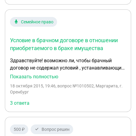
Семейное право
Условие в брачном договоре в отношении
приобретаемого в браке имущества
Здравствуйте! возможно ли, чтобы брачный
договор не содержал условий , устанавливающих
правовой режим в отношении приобретаемого в
Показать полностью
браке имущества, а определял лишь порядок
18 октября 2015, 19:46
, вопрос №1010502, Маргарита, г.
раздела этого имущества?
Оренбург
3 ответа
500 ₽
Вопрос решен