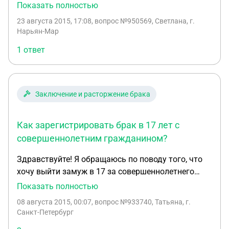
получения паспорта РФ (проживаем в Крыму).
Показать полностью
Ему дали список всех необходимых документов, и
23 августа 2015, 17:08
, вопрос №950569, Светлана, г.
сказали, что нужна ксерокопия моего паспорта и
Нарьян-Мар
заявление о том, что мы состоим в фактических
1 ответ
брачно-семейных отношениях. Подскажите,
пожалуйста, как его написать?
Заключение и расторжение брака
Как зарегистрировать брак в 17 лет с
совершеннолетним гражданином?
Здравствуйте! Я обращаюсь по поводу того, что
хочу выйти замуж в 17 за совершеннолетнего
гражданина, не будучи беременной и без согласия
Показать полностью
родителей. Почитала в интернете, и нашла
08 августа 2015, 00:07
, вопрос №933740, Татьяна, г.
информацию, что нам могут разрешить брак, если
Санкт-Петербург
свидетельскими показаниями будет доказано,