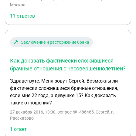
Седова. В своем заявлении она указала, что с
брака , продать и т.д не подходит. Нужна именно
Москва
Седовым они проживали совместно как муж и
правильная формулировка в брачном
11 ответов
жена с 1970 г. по день его смерти. Отсутствие
договоре.Спасибо.
регистрации она объяснила отказом Седова
оформить сложившиеся между ними
фактические брачные отношения. В настоящее
Заключение и расторжение брака
время признание её женой Седова необходимо ей
для оформления наследственных прав. Оцените с
Как доказать фактически сложившиеся
точки зрения норм права аргументы истца. Как
суд должен решить это дело? Какие
брачные отношения с несовершеннолетней?
доказательства должны быть предоставлены
Здравствуте. Меня зовут Сергей. Возможны ли
суду?
фактически сложившиеся брачные отношения,
если мне 22 года, а девушке 15? Как доказать
такие отношения?
27 декабря 2016, 13:30
, вопрос №1486465, Сергей, г.
Рассказово
1 ответ