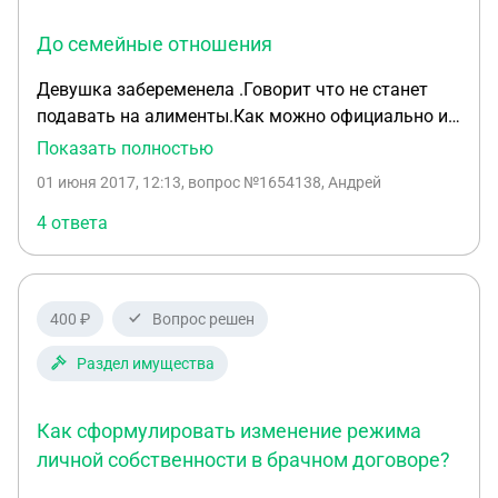
До семейные отношения
Девушка забеременела .Говорит что не станет
подавать на алименты.Как можно официально и
где заверить данное соглашение девушки,и будет
Показать полностью
ли оно действовать если после этого она захочет
01 июня 2017, 12:13
, вопрос №1654138, Андрей
подать в суд на алименты ? Заранее благодарен
Андрей город Курган.
4 ответа
400 ₽
Вопрос решен
Раздел имущества
Как сформулировать изменение режима
личной собственности в брачном договоре?