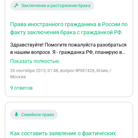
Заключение и расторжение брака
Права иностранного гражданина в России по
факту заключения брака с гражданкой РФ
Здравствуйте! Помогите пожалуйста разобраться
в нашем вопросе. Я - гражданка РФ, планирую в
ближайшем времени заключить брак с
Показать полностью
иностранным гражданином на территории РФ.
26 сентября 2015, 01:48
, вопрос №987426, Юлия, г.
Какими правами наделяет иностранца
Москва
заключение брака с гражданкой РФ сразу и каких
9 ответов
прав придется подождать? (Дает ли оно право на
официальное трудоустройство в России? В каком
статусе он сможет пребывать в России по факту
заключения брака? Как скоро возможно подать
Семейное право
документы на получение вида на жительство в
РФ, а затем и гражданства? Является ли
Как составить заявление о фактических
обязательным тестирование на знание русского