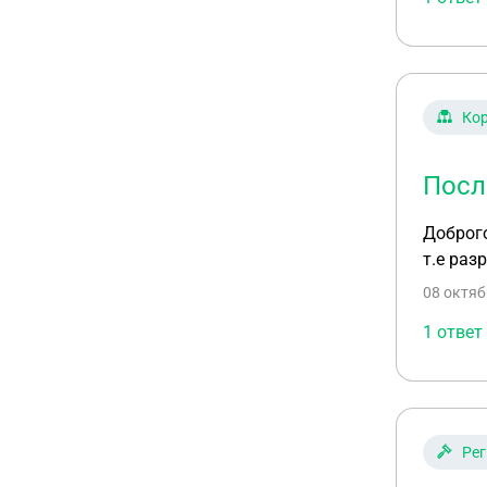
Ко
Посл
Доброго
т.е раз
08 октяб
1 ответ
Рег