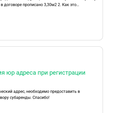
воре прописано 3,30м2 2. Как это
 проблем. Заранее благодарю за
я юр адреса при регистрации
еский адрес, необходимо предоставить в
вору субаренды. Спасибо!