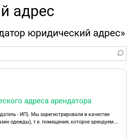
й адрес
датор юридический адрес»
еского адреса арендатора
атель - ИП). Мы зарегистрировали в качестве
ин одежды), т.е. помещения, которое арендуем.
реса, не обосновывает свою позицию. Какие
пользуем этот юр адрес? Нужно ли ей платить доп