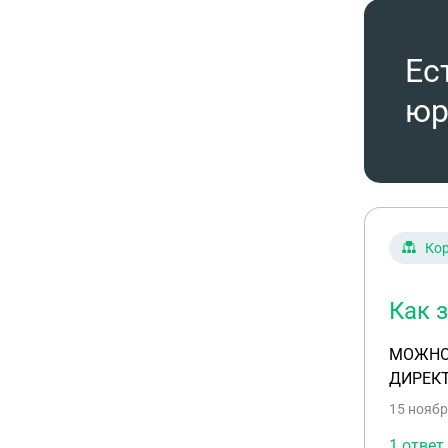
Ес
юр
Ко
Как 
МОЖНО 
ДИРЕКТ
15 ноябр
1 ответ