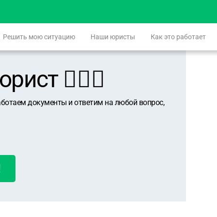
Решить мою ситуацию
Наши юристы
Как это работает
ист 👨🏻‍⚖️
аботаем документы и ответим на любой вопрос,
!