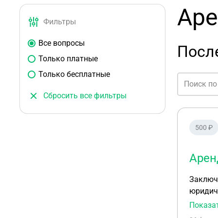
Аре
Фильтры
Все вопросы
Посл
Только платные
Только бесплатные
Сбросить все фильтры
500 ₽
Арен
Заключе
юридиче
Арендод
Показа
обязате