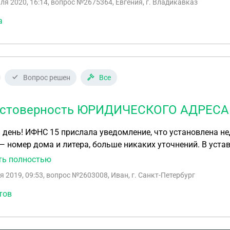
ля 2020, 16:14
, вопрос №2675364, Евгения, г. Владикавказ
или еще что-то? Имеем ли мы право использовать в качес
р адреса повлечет дополнительные расходы и время. Не х
а
Вопрос решен
Все
стоверность ЮРИДИЧЕСКОГО АДРЕС
день! ИФНС 15 прислала уведомление, что установлена н
— номер дома и литера, больше никаких уточнений. В уста
итера.Переехали пол года назад в другое помещение в этом
ть полностью
ляли. Написано, что подтверждающие документы могут бы
я 2019, 09:53
, вопрос №2603008, Иван, г. Санкт-Петербург
дственно (окно 101) или в электронном виде. Так же пр
 уже воспоьзовавшись сервисом«Гос регистрация ЮЛ и ИП
тов
так понимаю, нужно подать заявление по форме 14001. В н
ыть подтверждением. Что нам делать?