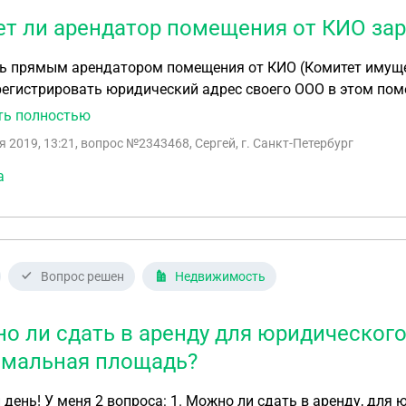
т ли арендатор помещения от КИО зар
ь прямым арендатором помещения от КИО (Комитет имущес
истрировать юридический адрес своего ООО в этом помещении? Если да, то какие док
ь в налоговую? (собственник государство, не совсем понят
ть полностью
я 2019, 13:21
, вопрос №2343468, Сергей, г. Санкт-Петербург
а
Вопрос решен
Недвижимость
о ли сдать в аренду для юридического
мальная площадь?
для юридического адреса, часть помещения? Например