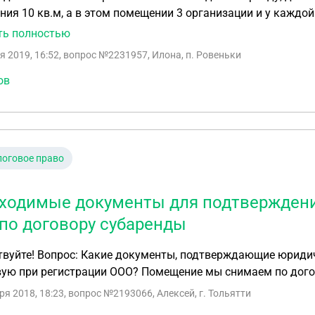
я 10 кв.м, а в этом помещении 3 организации и у каждой в дого
о указать в договоре? Что бы у Арендатора и Арендодателя не возникло
ть полностью
я 2019, 16:52
, вопрос №2231957, Илона, п. Ровеньки
ов
оговое право
ходимые документы для подтверждени
по договору субаренды
вуйте! Вопрос: Какие документы, подтверждающие юридич
вую при регистрации ООО? Помещение мы снимаем по дого
ря 2018, 18:23
, вопрос №2193066, Алексей, г. Тольятти