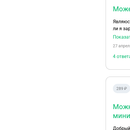
Може
Являюс
ли я зарег
подават
Показа
27 апрел
4 ответ
289 ₽
Можн
мини
Добрый день! У меня 2 вопроса: 1. Можно ли сдать в аренду, 