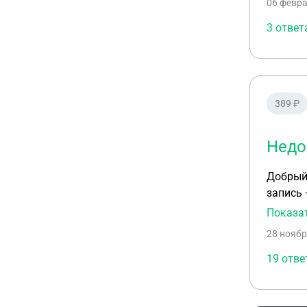
06 февра
налоги 
смена ю
3 ответ
закон.
389 ₽
Недо
Добрый 
запись 
дома, л
Показа
уведом
28 ноябр
непосре
виде но
19 отве
ИП». Я 
могут б