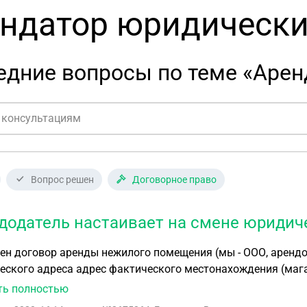
ндатор юридически
едние вопросы по теме «Арен
Вопрос решен
Договорное право
додатель настаивает на смене юридич
н договор аренды нежилого помещения (мы - ООО, арендод
ского адреса адрес фактического местонахождения (магаз
атель категорически против и настаивает на смене юр ад
ть полностью
льства накладывает на арендодателя тот факт, что мы ис