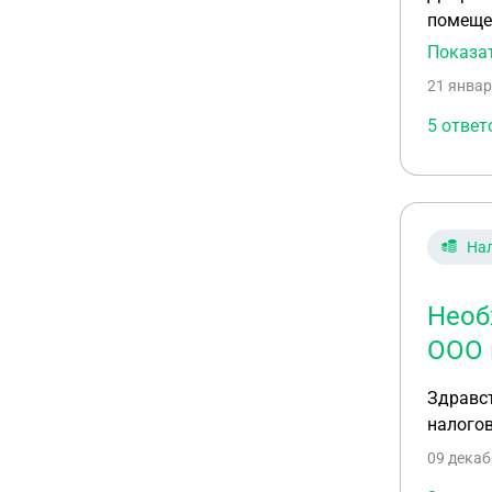
помещени
правильн
Показа
ответы.
21 январ
5 ответ
Нал
Необ
ООО 
Здравст
налого
09 декаб