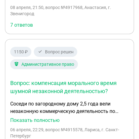
собственника. Арендаторы многодетная семья.
массово невозможно. Мы очень устали от того,
08 апреля, 21:50
, вопрос №4917968, Анастасия, г.
Важно, чтобы у них не было возможности
что нас будит лай собак в часы ночного сна. Что
Звенигород
прописаться, и я имела право отказать им в
можно сделать в такой ситуации?
7 ответов
аренде в случае неуплаты, т.е. я могла выселить
по договору, а не через суд. и чтобы был указан
состав проживающих.
1150 ₽
Вопрос решен
Административное право
Вопрос: компенсация морального время
шумной незаконной деятельностью?
Соседи по загородному дому 2,5 года вели
незаконную коммерческую деятельность по
посуточной сдаче домов в СНТ, их арендаторы
Показать полностью
шумели по ночам, кричали, слушали музыку.
06 апреля, 22:29
, вопрос №4915578, Лариса, г. Санкт-
Этим двум собственникам было выдано
Петербург