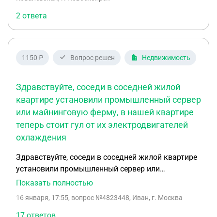
нужно произвести какие-то работы, но не уточнил
2 ответа
какие. Когда я пришла в помещении оказалось,
что в нем поставили видеокамеру арендаторы
соседнего помещения, камера направлена на
улицу и стоит у меня в помещении на стене рядом
1150 ₽
Вопрос решен
Недвижимость
с окном. Ни какие документы на установку я не
подписывала. Предложила «соседям» арендную
Здравствуйте, соседи в соседней жилой
плату за пользование моим помещением, но
получила отказ, управляющий ТЦ также отказал
квартире установили промышленный сервер
мне в решении этого вопроса.
или майнинговую ферму, в нашей квартире
теперь стоит гул от их электродвигателей
охлаждения
Здравствуйте, соседи в соседней жилой квартире
установили промышленный сервер или
майнинговую ферму, в нашей квартире теперь
Показать полностью
стоит гул от их электродвигателей охлаждения.
16 января, 17:55
, вопрос №4823448, Иван, г. Москва
Гул не превышает 30 дб (меньше недопустимого
предела) но очень раздражает. Просьба дать
17 ответов