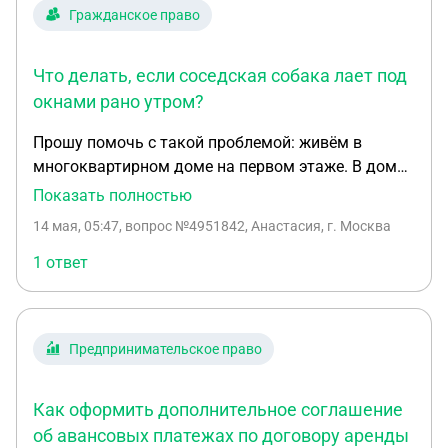
никто ничего ни с кем не согласовал 5 какие
Гражданское право
документы должны предоставить арендаторы
нужен полный жесткий перечень - к обращению
чтобы провести по всем инстанциям исключить
Что делать, если соседская собака лает под
прецедент сдачи
окнами рано утром?
Прошу помочь с такой проблемой: живём в
многоквартирном доме на первом этаже. В доме
есть соседка, имеющая двух собак. Выгуливает
Показать полностью
их по очереди, поскольку одновременно делать
14 мая, 05:47
, вопрос №4951842, Анастасия, г. Москва
это ей сложно. Каждая собака при выходе из
подъезда оглашает придомовое пространство
1 ответ
лаем. Выгуливает она их в 4:30-5:30 утра
ежедневно. Лай собак слышен через закрытое
окно примерно так же, как и через открытое,
Предпринимательское право
поэтому быть разбуженными шанс абсолютно
одинаков. По моим наблюдениям, собаки
находятся в стрессе при выгуле, поэтому и лают
Как оформить дополнительное соглашение
именно по выходу из лифта и подъезда - как бы
об авансовых платежах по договору аренды