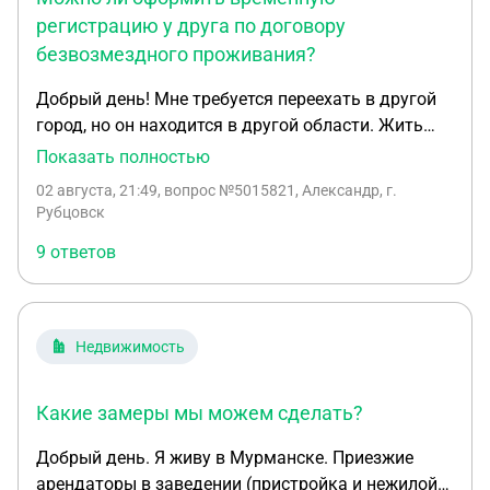
регистрацию у друга по договору
безвозмездного проживания?
Добрый день! Мне требуется переехать в другой
город, но он находится в другой области. Жить
буду на арендованной квартире, но многие
Показать полностью
арендаторы не хотят оформлять временную
02 августа, 21:49
, вопрос №5015821, Александр, г.
регистрацию у себя. Подскажите, пожалуйста,
Рубцовск
может ли мой друг временно прописать меня у
9 ответов
себя и если мы оформим договор о
безвозмездном проживании, то будет ли это
корректно? Могут ли возникнуть вопросы, что я у
него арендую или что это фиктивная
Недвижимость
регистрация? Если да, то как корректнее это
оформить? Заранее спасибо за ответ!
Какие замеры мы можем сделать?
Добрый день. Я живу в Мурманске. Приезжие
арендаторы в заведении (пристройка и нежилой