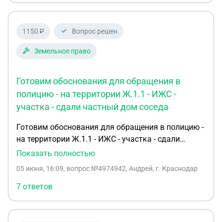
собственнрй квартире (однокомнатная, находится
на втором этаже над производственными
помещениями этого заведения, у которого и
1150 ₽
Вопрос решен
названия нет). Спасибо большое. С уважением,
Шевелева Наталия Николаевна, Мурманск,
Земельное право
Капитана Копытова, 49, кв. 4 , тел. 89533001946,
dusenka9@yandex.ru.
Готовим обоснования для обращения в
полицию - на территории Ж.1.1 - ИЖС -
участка - сдали частный дом соседа
Готовим обоснования для обращения в полицию -
на территории Ж.1.1 - ИЖС - участка - сдали
частный дом соседа - посуточно какие ключевые
Показать полностью
нарушения нужно выделить для обращения
05 июня, 16:09
, вопрос №4974942, Андрей, г. Краснодар
нарушения по всем видам инстанций и
обоснований полиции - участковому 1 ВРИ
7 ответов
земельного участка жилое 2 с соседями никто не
согласовывал 3 приезжают толпы и шумят 4