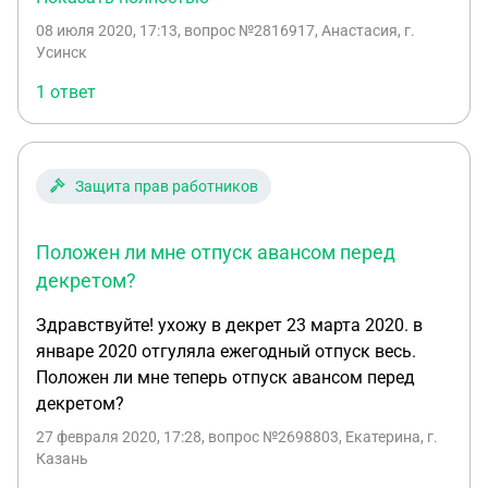
идти в декрет, так как на работе стрессовые
08 июля 2020, 17:13
, вопрос №2816917, Анастасия, г.
ситуации, хотелось бы уйти в отпуск сейчас с
Усинск
последующим декретом. Какое максимальное
1 ответ
кол во дней отпуска перед декретом я могу взять
(наработанный+авансом) на данный момент согл
ст 260 тк рф? И каким образои мне это сделать
если руководитель не подписывает заявление?
Защита прав работников
Положен ли мне отпуск авансом перед
декретом?
Здравствуйте! ухожу в декрет 23 марта 2020. в
январе 2020 отгуляла ежегодный отпуск весь.
Положен ли мне теперь отпуск авансом перед
декретом?
27 февраля 2020, 17:28
, вопрос №2698803, Екатерина, г.
Казань