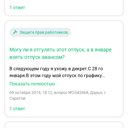
отгулять формально 14 дней отпуска. Остались
1 ответ
ещё 14. Я имею право перед наступлением
декретного отпуска по бер.и родам ,а также
больничного (140 дней) - он у меня формально
начнется 9 декабря этого года,взять отпуск
Защита прав работников
авансом в 28 календарных дней? И имеют ли мне
право отказать в его получении?
Могу ли я отгулять этот отпуск, а в январе
взять отпуск авансом?
В следующем году я ухожу в декрет.С 28 го
января.В этом году мой отпуск по графику
отпусков в ноябре.Могу ли я от гулять этот
Показать полностью
отпуск,а в январе взять отпуск авансом за
09 октября 2019, 18:12
, вопрос №2542868, Дарья, г.
следующий год?Мой работодатель
Саратов
настаивает,что нет.И предлагает перенести
1 ответ
отпуск этого года на конец декабря,тем самым
захватив январь.Как мне поступить.Спасибо
заранее за ответ.