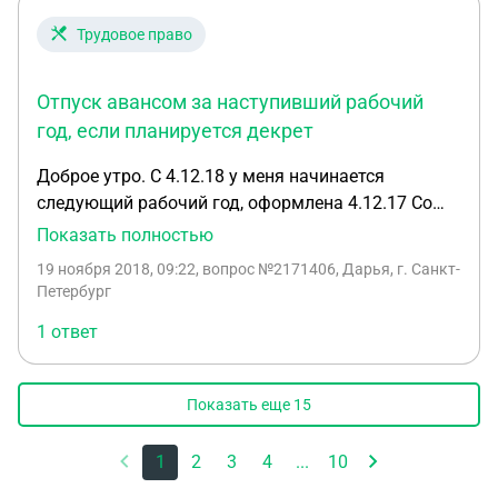
хватит, чтобы купить билеты и выехать в отпуск..
Трудовое право
Работодатель предложил купить билеты за свой
счет плюс 26000 и в течении года их в полном
Отпуск авансом за наступивший рабочий
размере вернут. В законе о предоставлении
северянам оплачиваемого аванса на дорогу не
год, если планируется декрет
прописано в каком размере аванс выдается
Доброе утро. С 4.12.18 у меня начинается
перед отпуском (100 процентов или другая
следующий рабочий год, оформлена 4.12.17 Со
сумма) и поэтому работодатель предоставляет ту
2.01.19 я ухожу в отпуск по беременности и
Показать полностью
сумму которую предоставляет бухгалтерия. Куда
родам, могу ли я с 4.12 взять перед декретом
обратиться, чтобы выдали нужную сумму..
19 ноября 2018, 09:22
, вопрос №2171406, Дарья, г. Санкт-
очередной отпуск авансом?
Петербург
1 ответ
Показать еще
15
1
2
3
4
...
10