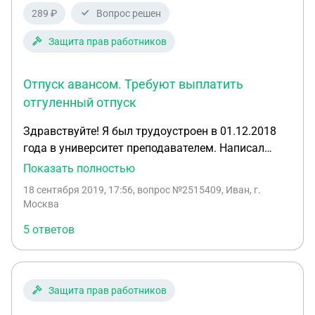
289 ₽
Вопрос решен
Защита прав работников
Отпуск авансом. Требуют выплатить
отгуленный отпуск
Здравствуйте! Я был трудоустроен в 01.12.2018
года в университет преподавателем. Написал
заявление на увольнение. По-идее 19.09.2019 года
Показать полностью
должен выйти приказ о моем увольнении. В
18 сентября 2019, 17:56
, вопрос №2515409, Иван, г.
сентябре я не работал, написал за свой счет и
Москва
последним днем отпуска меня уволить должны.
5 ответов
Сейчас звонят из бухгалтерии и говорят, что у
меня долг перед университетом 17555, т.к. я
проработал не полный учебный год, а отгулял
полный отпуск (56 дней вроде бы). Подскажите,
Защита прав работников
пожалуйста, разве я должен что-то выплачивать?