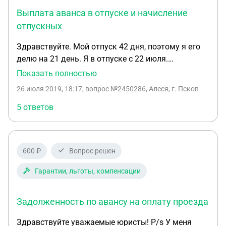
Как я понимаю, это их ошибка, они оплатили
Выплата аванса в отпуске и начисление
полный отпуск мне. Я не помню, чтобы какие-
нибудь подписывал заявления об отпуске на 56
отпускных
дней. Как мне поступить? Имеют ли права мне
Здравствуйте. Мой отпуск 42 дня, поэтому я его
завтра не отдать трудовую книжку на руки?
делю на 21 день. Я в отпуске с 22 июля.
Официального письма от них нет еще. Завтра
Отпускные получила накануне. Зарплата 13го
Показать полностью
получу копию на руки.
числа и аванс 27 числа. Вопрос, если я в отпуске с
26 июля 2019, 18:17
, вопрос №2450286, Алеся, г. Псков
22 июля должна ли я получить аванс 27 июля??
5 ответов
600 ₽
Вопрос решен
Гарантии, льготы, компенсации
Задолженность по авансу на оплату проезда
Здравствуйте уважаемые юристы! P/s У меня