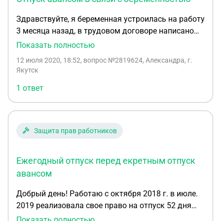
Здравствуйте, я беременная устроилась на работу
3 месяца назад, в трудовом договоре написано
работнику предоставляется ежегодный
Показать полностью
оплачиваемый отпуск продолжительностью 52
12 июля 2020, 18:52
, вопрос №2819624, Александра, г.
календарных дня. Часть ежегодного отпуска,
Якутск
превышающая 28 дней, может быть заменена
1 ответ
денежной компенсацией по письменному
заявлению работника. Это значит помимо
ежегодного 28 отпуска есть дополнительный 24
дня, имею ли я право все 52 дня авансом взять? В
Защита прав работников
связи с беременностью.
Ежегодный отпуск перед екретным отпуск
авансом
Добрый день! Работаю с октября 2018 г. в июле.
2019 реализовала свое право на отпуск 52 дня
(28+северный отпуск) дня. В октябре этого года
Показать полностью