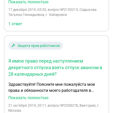
2020 год Расчетный период у меня с сентября (т.к.
Показать полностью
с предыдущего декрета я вышла в августе 2016 г)
17 декабря 2019, 03:33
, вопрос №2150215, Садыкова
за 2019 год у меня осталось 8 дней отпуска. На
Татьяна Геннадьевна, г. Хабаровск
какие статьи ТК или ГК я могу ссылаться (у нас
1 ответ
кадровик упрямая женщина)
Защита прав работников
Я имею право перед наступлением
декретного отпуска взять отпуск авансом в
28 календарных дней?
Здравствуйте! Поясните мне пожалуйста мои
права и обязанности моего работодателя в
следующей ситуации. Я устроилась на текущее
Показать полностью
место работы 5 октября 2018 года. За период с 5
21 октября 2019, 20:11
, вопрос №2558278, Виктория, г.
окт. 2018 г. по настоящее время мне дали
Москва