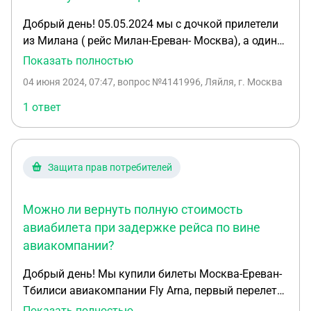
Добрый день! 05.05.2024 мы с дочкой прилетели
из Милана ( рейс Милан-Ереван- Москва), а один
из чемоданов не прилетел. Во Внуково мы
Показать полностью
составили Акт об отсутствии багажа. Но до сих
04 июня 2024, 07:47
, вопрос №4141996, Ляйля, г. Москва
пор нам не отвечают ни авиакомпания (Fly One)
ни аэропорт Мальпенса Милан. В аэропортах
1 ответ
Внуково и Звартноц (Ереван) нашего багажа не
нашли. Прошел уже месяц, что нам делать? Как
подать в суд на авиакомпанию на выплату
Защита прав потребителей
компенсации?
Можно ли вернуть полную стоимость
авиабилета при задержке рейса по вине
авиакомпании?
Добрый день! Мы купили билеты Москва-Ереван-
Тбилиси авиакомпании Fly Arna, первый перелет
состоялся. В аэропорту Еревана узнаем, что рейс
Показать полностью