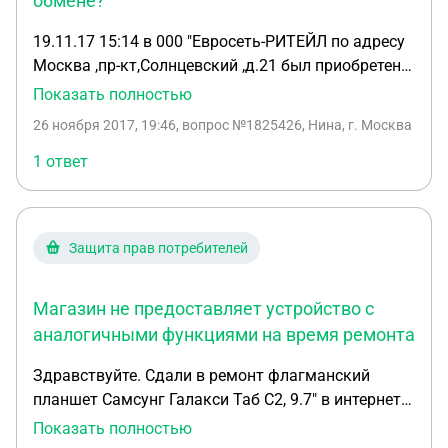
обмене?
19.11.17 15:14 в 000 "Евросеть-РИТЕЙЛ по адресу
Москва ,пр-кт,Солнцевский ,д.21 был приобретен
телефон модель Fly FF245 ,нам не понравилось
Показать полностью
что мелкий очень шрифт при наборе номера и
26 ноября 2017, 19:46
, вопрос №1825426, Нина, г. Москва
меню сложновато,мы хотели его обменять на
другой телефон ,но когда мы пришли в Евросеть
1 ответ
через неделю,то-есть 26.11.17. нам в обмене
отказали ,сказали что исправный телефон не
меняют,мы его не использовали ни разу,просто на
Защита прав потребителей
следующий день не смогли пойти, бланк-
заявление на претензию не давали для
заполнения жолобы-притензии, хотя есть
Магазин не предоставляет устройство с
положение, что в течении 14 дней можно
аналогичными функциями на время ремонта
обменять телефон если он тебе не подошел по
Здравствуйте. Сдали в ремонт флагманский
цвету или еще по каким то иным причинам,в
планшет Самсунг Галакси Таб С2, 9.7" в интернет
инструкции нет надлежащего пояснения. Роман
магазин, купленный там ранее три месяца назад.
администратор этого отдела Евросети сказал что
Показать полностью
Оставили заявление в пис. виде, чтобы в течении