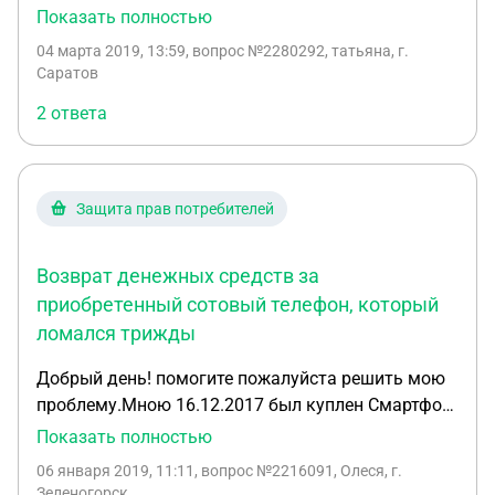
дали кнопочный телефон я не согласно с этим , но
Показать полностью
продавцы ссылаються на закон что на подмену
04 марта 2019, 13:59
, вопрос №2280292, татьяна, г.
телефон с основными потребительскими свойства
Саратов
это звонить и писать смс
2 ответа
Защита прав потребителей
Возврат денежных средств за
приобретенный сотовый телефон, который
ломался трижды
Добрый день! помогите пожалуйста решить мою
проблему.Мною 16.12.2017 был куплен Смартфон
FLY 5S стоимостью 4490.На товар был установлен
Показать полностью
гарантийный срок 1 год, правила эксплуатации
06 января 2019, 11:11
, вопрос №2216091, Олеся, г.
были не нарушены, после 4,5 месяцев телефон
Зеленогорск