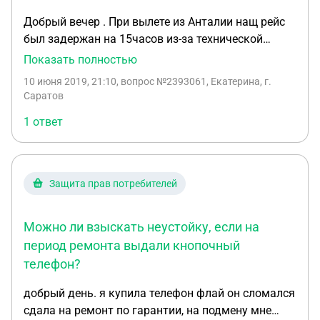
Разве после починки по гарантии,
на другую дату или возврат билета в виде
Добрый вечер . При вылете из Анталии нащ рейс
гарантированный срок не увеличивается?
ваучера. Проще говорья ваучер у них как
был задержан на 15часов из-за технической
бонусная карта в течение 12-месяцев если вы
неисправности воздушного судна . В итоге за
Показать полностью
покупаете у Fly-dubai билеты они минусуют суммы
нами прибыл другой самолет из России . Все это
10 июня 2019, 21:10
, вопрос №2393061, Екатерина, г.
как бонус.
время мы провели в аэропорту в зале ожидания .
Саратов
Авиакомпания Pegas Fly / Ikar (IK) , вылет должен
1 ответ
был состояться 08.06.19 в 15:05 , вылетели
09.06.19 в 06:15. Есть ли возможность взыскать
компенсацию с авиакомпании ? С ув. Екатерина
Защита прав потребителей
Можно ли взыскать неустойку, если на
период ремонта выдали кнопочный
телефон?
добрый день. я купила телефон флай он сломался
сдала на ремонт по гарантии, на подмену мне