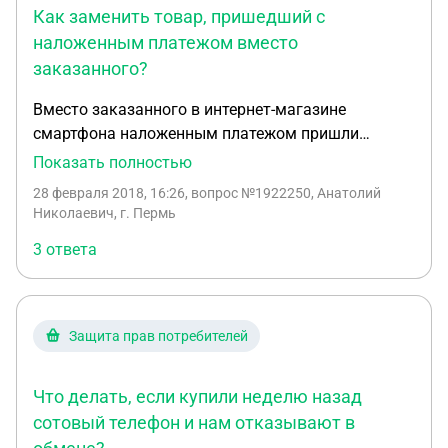
Как заменить товар, пришедший с
наложенным платежом вместо
заказанного?
Вместо заказанного в интернет-магазине
смартфона наложенным платежом пришли
наручные часы. Вскрыл дома. Посылка из
Показать полностью
Москвы. Заказывал это и на этом интенет ресурсе
28 февраля 2018, 16:26
, вопрос №1922250, Анатолий
- Смартфон Fly FS459 Nimbus 16 (черный),
Николаевич, г. Пермь
http://mobil-24.ru/telefoni/fly/prod00405/
3 ответа
Защита прав потребителей
Что делать, если купили неделю назад
сотовый телефон и нам отказывают в