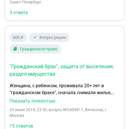
Санкт-Петербург
ЗАГСа
3 ответа
800 ₽
Вопрос решен
Гражданское право
"Гражданский брак", защита от выселения,
раздел имущества
Женщина, с ребенком, проживала 20+ лет в
"гражданском браке", сначала снимали жилье,
потом,в 2003 году, перед рождением ребенка, был
Показать полностью
приобретен дачный участок, в садовом
23 июня 2019, 23:50
, вопрос №2409817, Вячеслав, г.
товариществе, с незарегистрированным
Москва
строением, участок приобретался путем выхода
15 ответов
из СТ предыдущего участника и вступлением