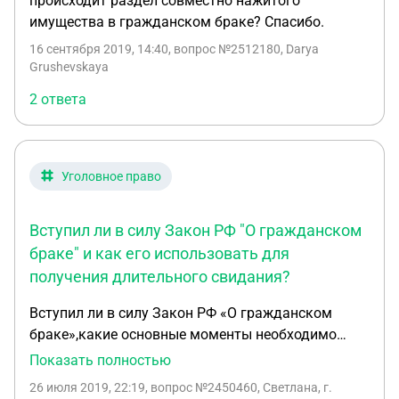
происходит раздел совместно нажитого
имущества в гражданском браке? Спасибо.
16 сентября 2019, 14:40
, вопрос №2512180, Darya
Grushevskaya
2 ответа
Уголовное право
Вступил ли в силу Закон РФ "О гражданском
браке" и как его использовать для
получения длительного свидания?
Вступил ли в силу Закон РФ «О гражданском
браке»,какие основные моменты необходимо
знать,чтобы на основании данного закона
Показать полностью
попасть на длительное свидание в колонию
26 июля 2019, 22:19
, вопрос №2450460, Светлана, г.
строго режима,без заключения брака в органах