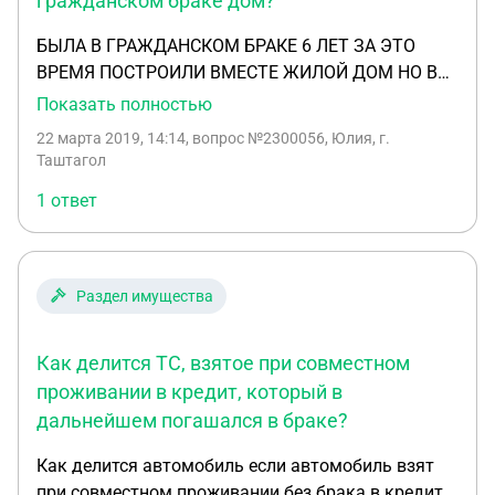
гражданском браке дом?
возникает вопрос, что в такой ситуации
возможно предпринять и возможно ли вообще ?
БЫЛА В ГРАЖДАНСКОМ БРАКЕ 6 ЛЕТ ЗА ЭТО
По минимуму отложить выселение, в идеале
ВРЕМЯ ПОСТРОИЛИ ВМЕСТЕ ЖИЛОЙ ДОМ НО В
произвести раздел участка и дома. Если что-то
ЭКСПЛУАТАЦИЮ ЕЩЕ НЕ ВВЕЛИ ЕСТЬ ТОЛЬКО
Показать полностью
возможно, то интересует последовательность
ДОГОВОР АРЕНДЫ НА ЗЕМЛЮ ОФОРМЛЕННЫЙ
22 марта 2019, 14:14
, вопрос №2300056, Юлия, г.
шагов и какие шансы, на каком этапе.
НА ЕГО ИМЯ ОН ПРЕТЕНДУЕТ НА ВЕСЬ
Таштагол
ДОМ.ИМЕЮ ЛИ Я ПРАВО НА 1/2 В ЭТОМ ДОМЕ И
1 ответ
ЕСТЬ ЛИ ВООБЩЕ ШАНСЫ ОТСУДИТЬ ДОЛЮ
Раздел имущества
Как делится ТС, взятое при совместном
проживании в кредит, который в
дальнейшем погашался в браке?
Как делится автомобиль если автомобиль взят
при совместном проживании без брака в кредит,