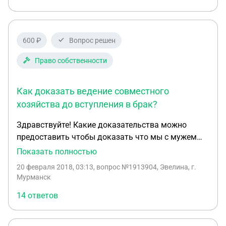
600 ₽
Вопрос решен
Право собственности
Как доказать ведение совместного
хозяйства до вступления в брак?
Здравствуйте! Какие доказательства можно
предоставить чтобы доказать что мы с мужем
вели совместное хозяйство восемь лет до
Показать полностью
вступления в брак. За это время мы построили
20 февраля 2018, 03:13
, вопрос №1913904, Эвелина, г.
дом. Муж написал завещание на детей от первого
Мурманск
брака на этот дом. Дом продали,
14 ответов
зарегистрировали брак в августе 2017 года. В
сентябре 2017 года мы купили квартиру. В январе
2018 муж умер. Дети от первого брака грозят тем