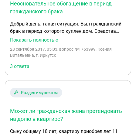
Неосновательное обогащение в период
гражданского брака
Добрый день, такая ситуация. Был гражданский
брак в период которого куплен дом. Средства
вкладывали и гражданский муж и жена. Право
Показать полностью
собственности оформить решили на жену, чтобы
28 сентября 2017, 05:03
, вопрос №1763999, Ксения
получить налоговый вычет, так как муж его уже
Витальевна, г. Иркутск
получал. После получения вычета планировали
3 ответа
оформить дом в долевую собственность. Жена
обманула. Подали иск о неосновательном
обогащении. В суде в ходе допроса жена частично
признала исковые требования (муж вложил 800
Раздел имущества
тыс. руб., она подтвердила только 200 тыс руб.).
Суд отказал в удовлетворении иска полностью,
Может ли гражданская жена претендовать
сославшись на то, что нормами неосновательного
обогащения это не регулируется (соглашения о
на долю в квартире?
возврате долга не заключалось, стороны
Сыну общему 18 лет, квартиру приобрёл лет 11
проживали вместе как семья - это доводы суда).