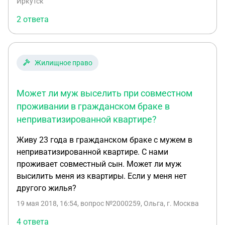
Иркутск
приобретена в браке, но собственником числится
2 ответа
другой супруг, и все документы на квартиру у
него? 3) Можно ли подать нjavascript:void(0)а
раздел имущества (автомобиль), если он был
приобретен до официальной регистрации брака,
Жилищное право
на шестом году совместного проживания
(гражданского брака), собственником числится
Может ли муж выселить при совместном
другой супруг, сам автомобиль, и все документы
находятся у него.
проживании в гражданском браке в
неприватизированной квартире?
Живу 23 года в гражданском браке с мужем в
неприватизированной квартире. С нами
проживает совместный сын. Может ли муж
высилить меня из квартиры. Если у меня нет
другого жилья?
19 мая 2018, 16:54
, вопрос №2000259, Ольга, г. Москва
4 ответа