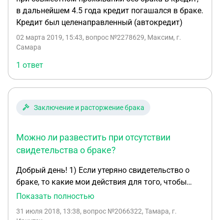
в дальнейшем 4.5 года кредит погашался в браке.
Кредит был целенаправленный (автокредит)
02 марта 2019, 15:43
, вопрос №2278629, Максим, г.
Самара
1 ответ
Заключение и расторжение брака
Можно ли развестить при отсутствии
свидетельства о браке?
Добрый день! 1) Если утеряно свидетельство о
браке, то какие мои действия для того, чтобы
развестить? (при наличии общего ребенка и
Показать полностью
имущества, которое я хочу поделить). 2) Как
31 июля 2018, 13:38
, вопрос №2066322, Тамара, г.
поделить квартиру через суд, если она