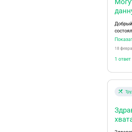
Могу
данн
Добрый 
состоял
привлеч
Показа
18 февра
1 ответ
Тру
Здра
хват