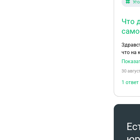
Уго
Что 
само
Здравств
что на 
ревизия
Показа
плачу ч
30 авгус
1 ответ
Ес
юр