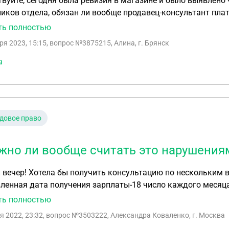
вуйте, сегодня была ревизия в магазине и было выявлено 
иков отдела, обязан ли вообще продавец-консультант плат
ён
ть полностью
ря 2023, 15:15
, вопрос №3875215, Алина, г. Брянск
а
довое право
жно ли вообще считать это нарушения
нескольким вопросам: 1) В моем трудовом договоре
ленная дата получения зарплаты-18 число каждого месяца
 всего несколько раз, а иногда вообще говорили: «денег нет, б
ть полностью
 ревизия в магазине должна проходить каждый месяц. Она 
я 2022, 23:32
, вопрос №3503222, Александра Коваленко, г. Москва
5.11.22). Ревизию считали неделю и выявили недостачу 1,5 миллиона рублей.