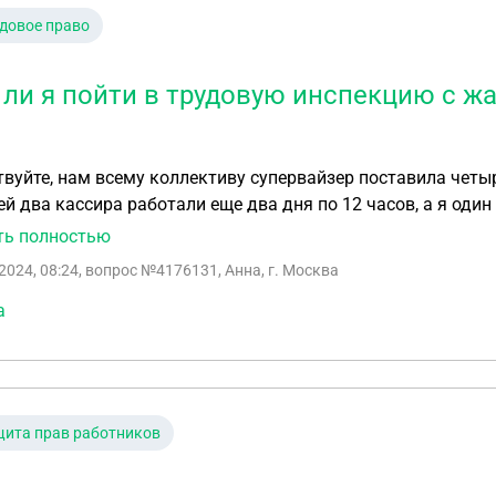
довое право
 ли я пойти в трудовую инспекцию с жа
вуйте, нам всему коллективу супервайзер поставила четыре
ей два кассира работали еще два дня по 12 часов, а я один
И на четвертый рабочий день у нас ревизия в магазине, о
ть полностью
а остальным с 15:00 до 00:00. Могу ли я пойти в трудовую 
2024, 08:24
, вопрос №4176131, Анна, г. Москва
а
ита прав работников