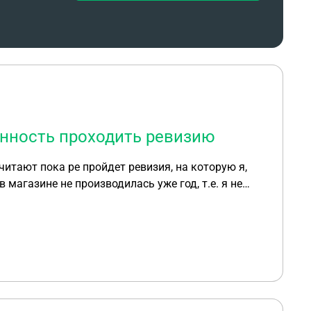
анность проходить ревизию
считают пока ре пройдет ревизия, на которую я,
явление с просьбой меня принять на работу.
г.. Зарплату мы получаем
ь часть суммы в счет своей зарплаты за 12.2024г
я меня?