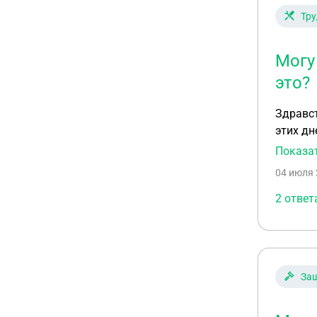
Тру
Могу
это?
Здравст
этих дн
часов. 
Показа
смену, 
04 июля 
2 ответ
Защ