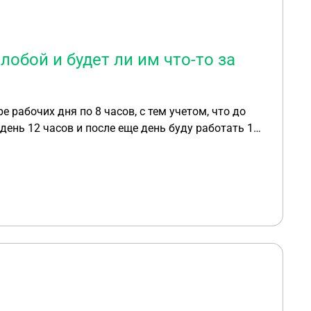
лобой и будет ли им что-то за
 рабочих дня по 8 часов, с тем учетом, что до
 день 12 часов и после еще день буду работать 12
на поставила больше половины сотрудников 24 часа
инспекцию с жалобой и будет ли им что-то за это?