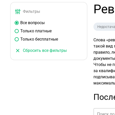
Рев
Фильтры
Все вопросы
Недостач
Только платные
Только бесплатные
Слова «рев
такой вид 
Сбросить все фильтры
правило, л
документы.
Чтобы не п
за квалиф
подписыват
максималь
После