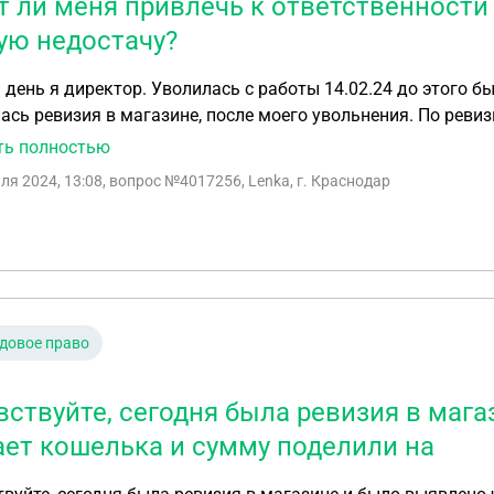
т ли меня привлечь к ответственности
ую недостачу?
день я директор. Уволилась с работы 14.02.24 до этого бы
ась ревизия в магазине, после моего увольнения. По реви
ь к ответственности и заставить меня выплачивать данн
ть полностью
ля 2024, 13:08
, вопрос №4017256, Lenka, г. Краснодар
довое право
вствуйте, сегодня была ревизия в мага
ает кошелька и сумму поделили на