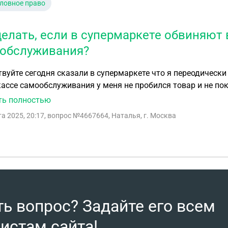
ловное право
делать, если в супермаркете обвиняют 
обслуживания?
уйте сегодня сказали в супермаркете что я переодически ворую но виде
кассе самообслуживания у меня не пробился товар и не по
 в магазине и перед ней хотят просмотреть все видео со м
ть полностью
его ожидать и что будет
та 2025, 20:17
, вопрос №4667664, Наталья, г. Москва
ть вопрос? Задайте его всем
истам сайта!