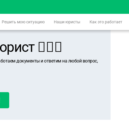
Решить мою ситуацию
Наши юристы
Как это работает
ист 👨🏻‍⚖️
аботаем документы и ответим на любой вопрос,
!