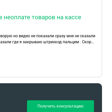
в неоплате товаров на кассе
о не показали сразу мне не сказали
казали где я закрываю штрихкод пальцем . Скоро
ной и заказать что переодически за товары не
Получить консультацию