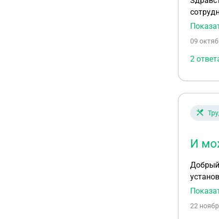
Здравст
сотрудн
заключ
Показа
09 октяб
2 ответ
Тру
И мо
Добрый вечер! Хотела бы получить консультацию по 
установ
вовремя
Показа
правило
22 ноябр
полгода(1