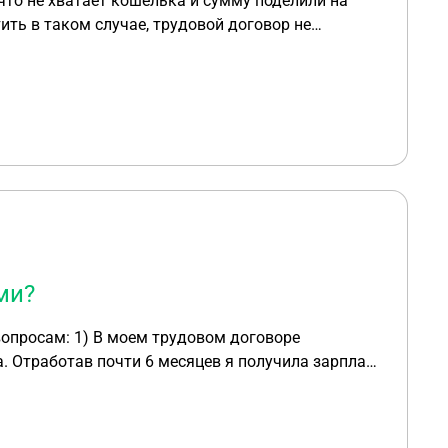
что не хватает кошелька и сумму поделили на
ить в таком случае, трудовой договор не
ми?
. Отработав почти 6 месяцев я получила зарплату
ерите с выручки». Законно ли это? 2) Как
была , когда я устраивалась на работу и спустя
 Средний чек в магазине (в