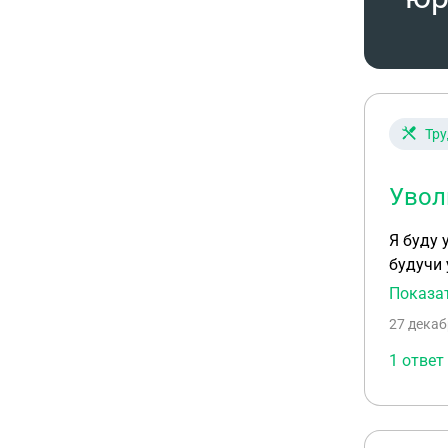
Тру
Увол
Я буду 
будучи уволенной должна
принима
Показа
Договор я
27 декаб
наличны
и уйти,
1 ответ