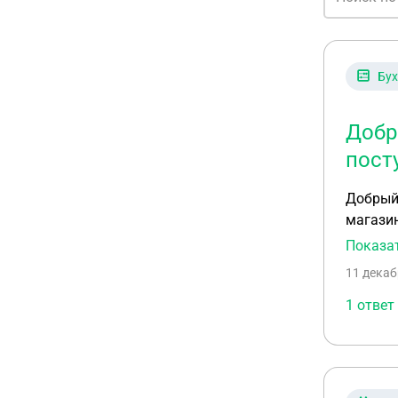
Бух
Добр
пост
Добрый 
магазин
меня мн
Показа
не прип
11 декаб
что слу
есть пр
1 ответ