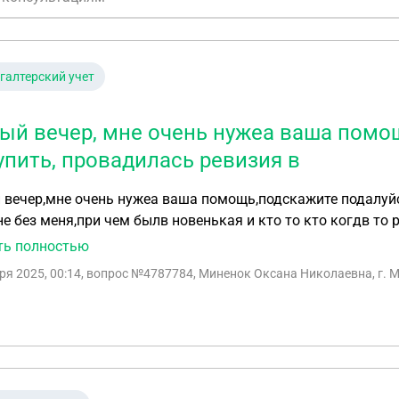
галтерский учет
ый вечер, мне очень нужеа ваша помощ
упить, провадилась ревизия в
вечер,мне очень нужеа ваша помощь,подскажите подалуйс
е без меня,при чем былв новенькая и кто то кто когдв то 
ого сигарет в магазине и вывезла их с магазина насчита
ть полностью
люсовала их к ревизии,а отнялв от остатка и повесила на
ря 2025, 00:14
, вопрос №4787784, Миненок Оксана Николаевна, г. 
шать она не хочет,я же правильно понимаю,что эти сигаре
иплюсовать,а потом уже,после ревизии их минусовать или