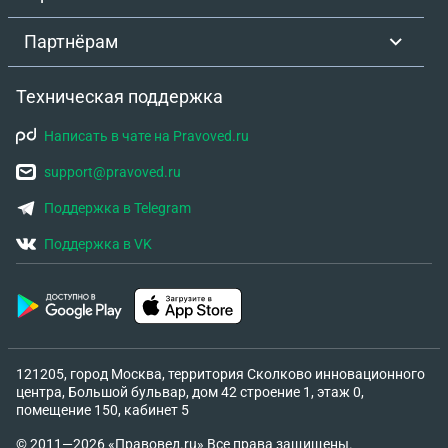
мониторингу уже выявила ряд операций, которые
были связаны с финансированием терроризма,
Партнёрам
экстремизма и другой деятельности, посягающей
на государственную безопасность. Прислали вот
Техническая поддержка
такое письмо, я не подумала загуглить это и
начала делать, что мне говорят. Они сказали, что
Написать в чате на Pravoved.ru
нужно в банках получить отказы и тогда все
support@pravoved.ru
пройдет хорошо Пыталась оформить кредиты,
получала отказы. И только спустя 2 дня решила
Поддержка в Telegram
загуглить данное письмо. Подскажите, что
Поддержка в VK
делать?
121205, город Москва, территория Сколково инновационного
центра, Большой бульвар, дом 42 строение 1, этаж 0,
помещение 150, кабинет 5
© 2011—2026 «Правовед.ru» Все права защищены.