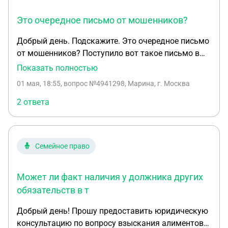
Это очередное письмо от мошенников?
Добрый день. Подскажите. Это очередное письмо
от мошенников? Поступило вот такое письмо в
мессенджер. Это уже второе письмо после того,
Показать полностью
как заблокировали счет в обслуживание по
01 мая, 18:55
, вопрос №4941298, Марина, г. Москва
непонятным причинам, инициировали закрытие
счета, прислав тогда угрожающее письмо с
2 ответа
следами мошенников с синхронизации счетов и
отменой кредитного плеча. Тогда все сказали что
это мошенники. А сейчас уже поступило вот
Семейное право
такое. По своим догадкам, что продолжение
запугивания этими мошенниками. "...,
приветствую Вас! Меня зовут Ева Крылова (
Может ли факт наличия у должника других
тревожит комиссия по ценным бумагам и биржам
обязательств в т
). Я хочу предупредить Вас о том, что у Вас
Добрый день! Прошу предоставить юридическую
открыт счёт на МФР. Вы торговали, сейчас
консультацию по вопросу взыскания алиментов
активности нет. По Вашему счёту идут огромные