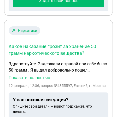
Задать свой вопрос
Наркотики
Какое наказание грозит за хранение 50
грамм наркотического вещества?
Здравствуйте. Задержали с травой при себе было
50 грамм . Я выдал добровольно пошел
навстречу следствию . Шьют 228.часть 1 . При
Показать полностью
России уголовной или административной
12 февраля, 12:36
, вопрос №4855597, Евгений, г. Москва
ответственности нету. Не судим! Женат . Есть
ребенок 4 года . Сказали что то что я пошел
У вас похожая ситуация?
навстречу следствию и что у меня даже ни 100
Опишите свои детали — юрист подскажет, что
грамм говорят что при моих обстоятельствах
делать.
дадут макс условно. Часы или штраф. Если б