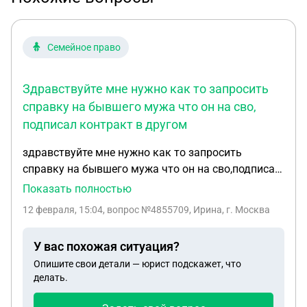
Семейное право
Здравствуйте мне нужно как то запросить
справку на бывшего мужа что он на сво,
подписал контракт в другом
здравствуйте мне нужно как то запросить
справку на бывшего мужа что он на сво,подписал
контракт в другом городе ребенку нужно для
Показать полностью
садика,а паспортных данных нет,фссп алименты
12 февраля, 15:04
, вопрос №4855709, Ирина, г. Москва
висят можно как то ее получить
У вас похожая ситуация?
Опишите свои детали — юрист подскажет, что
делать.