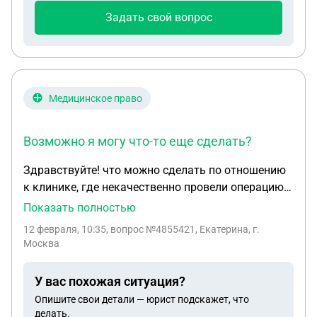
было при себе 100 грамм тогда это был бы уже
Задать свой вопрос
сбыт !
Медицинское право
Возможно я могу что-то еще сделать?
Здравствуйте! что можно сделать по отношению
к клинике, где некачественно провели операцию?
Ситуация: у кота 2 больных зуба, уговорили
Показать полностью
удалить 9. Показали рисунок зубов, и сказали, что
12 февраля, 10:35
, вопрос №4855421, Екатерина, г.
все зубы развалились и срочно надо удалять все!
Москва
но операция длилась уже 2 часа, один зуб удалить
не успели, операцию закончили раньше. Операция
У вас похожая ситуация?
и анализы стоили около 38 тысяч. После
Опишите свои детали — юрист подскажет, что
операции в первые сутки кот чувствовал себя
делать.