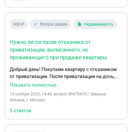
погашение ипотеки в другом жилом помещении?
900 ₽
Вопрос решен
Недвижимость
Нужно ли согласие отказника от
приватизации, выписанного, но
проживающего при продаже квартиры
Добрый день! Покупаем квартиру с отказником
от приватизации. После приватизации на дочь,
Она три года назад выписалась из квартиры по
Показать полностью
другому адресу. Но! Проживает до сих пор в этой
13 ноября 2025, 14:49
, вопрос №4754767, Марина
квартире. Нужно ли ее согласие на продажу? И
Ильина, г. Москва
стоит ли о ней упоминать в договоре купли-
5 ответов
продажи? Заранее благодарю за ответ!