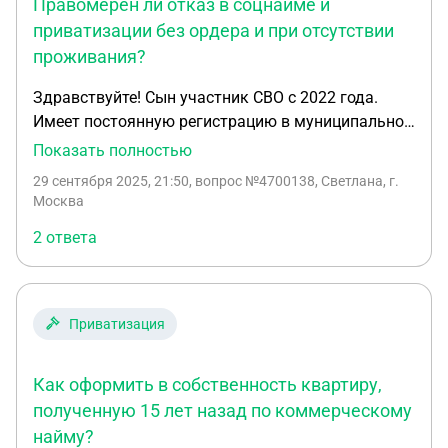
Правомерен ли отказ в соцнайме и
приватизации без ордера и при отсутствии
проживания?
Здравствуйте! Сын участник СВО с 2022 года.
Имеет постоянную регистрацию в муниципальной
квартире с 2007 г. Долгов по коммунальным
Показать полностью
счетам нет. Муниципалитет отказывает ему в
29 сентября 2025, 21:50
, вопрос №4700138, Светлана, г.
договоре социального найма и, соответственно, в
Москва
дальнейшей приватизации жилья под предлогом,
2 ответа
что утерян ордер, и под предлогом, что сын в
данный момент в квартире не проживает.
Квартиру опечатали, доступ к личным вещам
закрыт.Я являюсь законным представителем его
Приватизация
интересов по генеральной доверенности.
Муниципалитет предлагает решить вопрос в
Как оформить в собственность квартиру,
судебном порядке. Насколько правомерен отказ?
Все справки о местонахождении сына
полученную 15 лет назад по коммерческому
предоставлены. Так же он лично обращался в
найму?