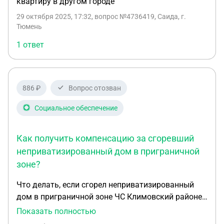
квартиру в другом городе
29 октября 2025, 17:32
, вопрос №4736419, Саида, г.
Тюмень
1 ответ
886 ₽
Вопрос отозван
Социальное обеспечение
Как получить компенсацию за сгоревший
неприватизированный дом в приграничной
зоне?
Что делать, если сгорел неприватизированный
дом в приграничной зоне ЧС Климовский районе
на границе с Украиной, причина пожара - сброс с
Показать полностью
дрона взрывчатки в результате военных