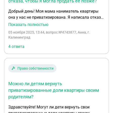
отказа, чтобы я могла продать её позже?
Добрый день! Моя мама наниматель квартиры
она у нас не приватизирована. Я написала отказ
на приватизацию. Сейчас мама хочет
Показать полностью
приватизировать квартиру. Скажите пожалуйста,
05 ноября 2025, 13:44
, вопрос №4743877, Анна, г.
что ей нужно сделать чтобы в будущем я смогла
Калининград
продать эту квартиру.
4 ответа
Право собственности
Можно ли детям вернуть
приватизированные доли квартиры своим
родителям?
Здравствуйте! Могут ли дети вернуть свои