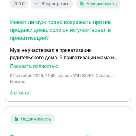
700 ₽
Вопрос решен
Недвижимость
Имеет ли муж право возражать против
продажи дома, если он не участвовал в
приватизации?
Муж не участвовал в приватизации
родительского дома. В приватизации мама и
сестра. На данный момент сестра хочет снять
Показать полностью
маму с регистрационного учёта и прописать у
02 октября 2025, 11:40
, вопрос №4703261, Оксана, г.
себя, потом продать дом. С марта месяца его
Москва
мама заболела и лежала в психиатрической
4 ответа
больнице, есть диагноз, но дееспособной её пока
не признали. Имеет ли право муж не соглашаться
на продажу дома
Недвижимость