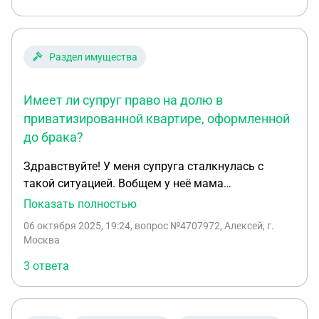
Раздел имущества
Имеет ли супруг право на долю в
приватизированной квартире, оформленной
до брака?
Здравствуйте! У меня супруга сталкнулась с
такой ситуацией. Вобщем у неё мама
зарегестрировала брак с отчимом около 5-ти лет
Показать полностью
назад. А квартира была приватизирова за долго
06 октября 2025, 19:24
, вопрос №4707972, Алексей, г.
до вступления в брак. И после смерти мамы он
Москва
вдруг решил что он собственик и имеет долю .
3 ответа
Помогите пожалуйста разобраться