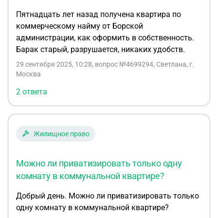
муниципалитет в 2023 году, во время отпуска, но
Пятнадцать лет назад получена квартира по
получил отказ в связи с отсутствием ордера.
коммерческому найму от Борской
администрации, как оформить в собственность.
Барак старый, разрушается, никаких удобств.
29 сентября 2025, 10:28
, вопрос №4699294, Светлана, г.
Москва
2 ответа
Жилищное право
Можно ли приватизировать только одну
комнату в коммунальной квартире?
Добрый день. Можно ли приватизировать только
одну комнату в коммунальной квартире?