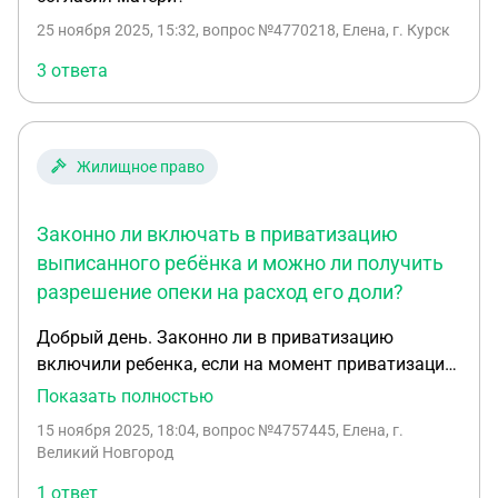
25 ноября 2025, 15:32
, вопрос №4770218, Елена, г. Курск
3 ответа
Жилищное право
Законно ли включать в приватизацию
выписанного ребёнка и можно ли получить
разрешение опеки на расход его доли?
Добрый день. Законно ли в приватизацию
включили ребенка, если на момент приватизации
он был выписан из данной квартиры, в договор
Показать полностью
социального найма не был вписан, фактически в
15 ноября 2025, 18:04
, вопрос №4757445, Елена, г.
этой квартире не проживал. И могут ли органы
Великий Новгород
опеки в таком случае отказать в использовании
1 ответ
части доли ребёнка с продажи квартиры на