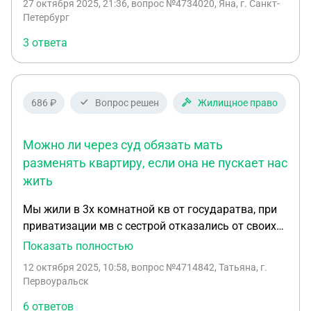
27 октября 2025, 21:36
, вопрос №4734020, Яна, г. Санкт-
действий. На текущий момент действует выплата
Петербург
компенсации по таким случаям и существует
3 ответа
ускоренная процедура приватизации. Процесс
приватизации дома был запущен ранее, за
несколько месяцев до пожара, оставался всего
один суд для завершения процедуры. Но за
686 ₽
Вопрос решен
Жилищное право
неделю до суда дом сгорел. Как получиться
компенсацию от государства, положенную в
Можно ли через суд обязать мать
данном регионе?
разменять квартиру, если она не пускает нас
жить
Мы жили в 3х комнатной кв от государатва, при
приватизации мв с сестрой отказались от своих
долей, но имеем право пожизненного проживания
Показать полностью
в этой кв, мать не дает нам там жить. Какие у нас
12 октября 2025, 10:58
, вопрос №4714842, Татьяна, г.
есть права, можем ли мы через суд обязать ее
Первоуральск
разменять квартиру раз она не хочет жить с
6 ответов
нами. Она вдова живет в этой 3х кв одна.