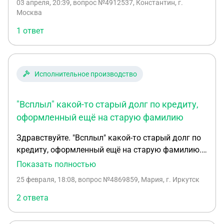
03 апреля, 20:39
, вопрос №4912537, Константин, г.
в данном случае делать?
Москва
1 ответ
Исполнительное производство
"Всплыл" какой-то старый долг по кредиту,
оформленный ещё на старую фамилию
Здравствуйте. "Всплыл" какой-то старый долг по
кредиту, оформленный ещё на старую фамилию.
Никаких писем не приходило. Фамилия
Показать полностью
изменилась по браку больше 13 лет назад.
25 февраля, 18:08
, вопрос №4869859, Мария, г. Иркутск
Просто пришло уведомление на госуслугах том,
что возбуждено исполнительное производство.
2 ответа
Что делать?