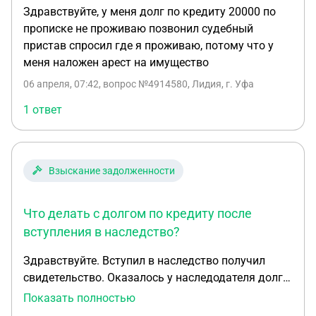
Здравствуйте, у меня долг по кредиту 20000 по
прописке не проживаю позвонил судебный
пристав спросил где я проживаю, потому что у
меня наложен арест на имущество
06 апреля, 07:42
, вопрос №4914580, Лидия, г. Уфа
1 ответ
Взыскание задолженности
Что делать с долгом по кредиту после
вступления в наследство?
Здравствуйте. Вступил в наследство получил
свидетельство. Оказалось у наследодателя долг
по кредиту с просрочкой. Висит в кредитной
Показать полностью
истории и в колекторской фирме. Подскажите что