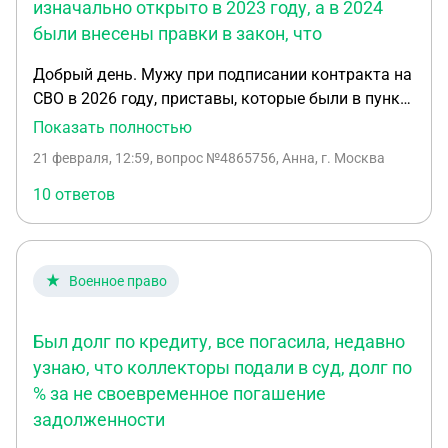
изначально открыто в 2023 году, а в 2024
были внесены правки в закон, что
Добрый день. Мужу при подписании контракта на
СВО в 2026 году, приставы, которые были в пункте
отбора, заверили что его долг по кредиту будет не
Показать полностью
приостановлен, а закрыт, т.к. у него
21 февраля, 12:59
, вопрос №4865756, Анна, г. Москва
исполнительное производство было изначально
открыто в 2023 году, а в 2024 были внесены
10 ответов
правки в закон, что такие кредиты должны
погашаться, если ИП открыто до 1 декабря, а
контракт заключен после 1 декабря. После
Военное право
отправления контракта приставам в
Оренбургскую область, они сняли наложенный
арест, но в банке (в личном кабинете) кредит по
Был долг по кредиту, все погасила, недавно
прежнему висит. Еще, когда я смотрю в гос
узнаю, что коллекторы подали в суд, долг по
услугах, почему-то производство сначала было
% за не своевременное погашение
закрыто, потом заново открыто другой датой.
задолженности
При обращении в банк с документами,