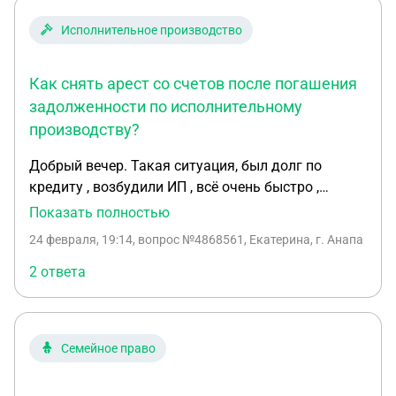
Исполнительное производство
Как снять арест со счетов после погашения
задолженности по исполнительному
производству?
Добрый вечер. Такая ситуация, был долг по
кредиту , возбудили ИП , всё очень быстро ,
возбудило , прислали исполнительный лист ,
Показать полностью
сколько то времени дали на оплату , следом на
24 февраля, 19:14
, вопрос №4868561, Екатерина, г. Анапа
следующий день присылают документы , что типа
арестовываем счета , при чем все которые есть , я
2 ответа
в общем то зашла через гос услуги и оплатила это
всё дело , но через пару часов все счета все таки
арестовывают и вот прошло 6 дней с учетом
Семейное право
праздников , арест не сняли , отправляла уже
через гос услуги обращение с просьбой снять