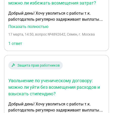
можно ли избежать возмещения затрат?
Добрый день! Хочу уволиться с работы т.к.
работодатель регулярно задерживает выплаты.
Устроился по ученическому договору с 25.11.25,
Показать полностью
25.02.2026 продлил его ещё на 3 месяца, подписал
17 марта, 14:50
, вопрос №4892642, Семен, г. Москва
точно такой же договор с другими датами. (учусь
в университете) боюсь что потребуют возместить
1 ответ
затраты на «обучение» после моего увольнения.
При подписании договора пункт про возмещение
расходов на обучение попросил убрать. Т.е.
Защита прав работников
сейчас его там нет. Но прочитал о том что
ученический договор в целом подразумевает этот
пункт, несмотря на его отсутствие в тексте
Увольнение по ученическому договору:
договора. Напрягает пункт (7.3) Есть ли у меня
можно ли уйти без возмещения расходов и
шансы уйти без долга? И могу ли я обратиться в
взыскать стипендию?
трудовую инспекцию для получения задолжности
по «стипендии» Ниже прикреплю текст договора:
Добрый день! Хочу уволиться с работы т.к.
1. Предмет договора 1.1. В соответствии с
работодатель регулярно задерживает выплаты.