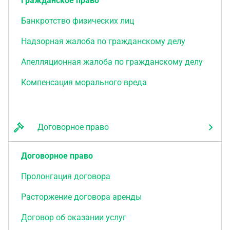
Гражданское право
юридическую силу, по одному экземпляру для
каждой из Сторон.
Банкротство физических лиц
Надзорная жалоба по гражданскому делу
Апелляционная жалоба по гражданскому делу
Компенсация морального вреда
Договорное право
Договорное право
Пролонгация договора
Расторжение договора аренды
Договор об оказании услуг