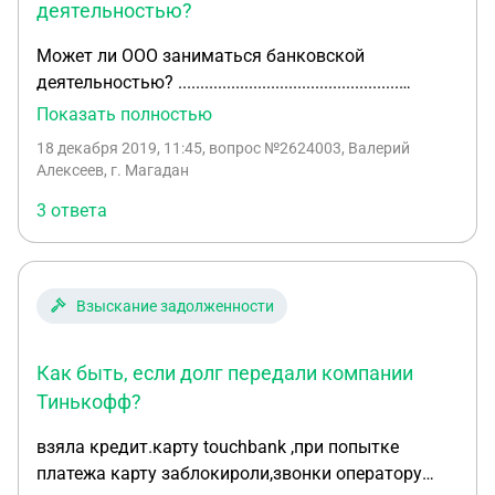
деятельностью?
Может ли ООО заниматься банковской
деятельностью? ..................................................
Может ли ООО заниматься банковской
Показать полностью
деятельностью? ..................................................
18 декабря 2019, 11:45
, вопрос №2624003, Валерий
Алексеев, г. Магадан
3 ответа
Взыскание задолженности
Как быть, если долг передали компании
Тинькофф?
взяла кредит.карту touchbank ,при попытке
платежа карту заблокироли,звонки оператору