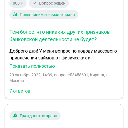
800 ₽
Вопрос решен
Предпринимательское право
Тем более, что никаких других признаков
банковской деятельности не будет?
Доброго дня! У меня вопрос по поводу массового
привлечения займов от физических и
юридических лиц на организацию - ООО или
Показать полностью
Потребительский кооператив. Я знаю, что если
20 октября 2022, 14:39
, вопрос №3458601, Кирилл, г.
эта организация будет привлекать займы и
Москва
физиков и потом выдавать их в виде займов, это
7 ответов
точно будет незаконная банковская
деятельность. Но если ООО или ПК будет вести
обычную предпринимательскую деятельность,
прибыль с которой будет полностью
Гражданское право
компенсировать все выплаты процентов по
займам перед заимодавцами? То есть займы