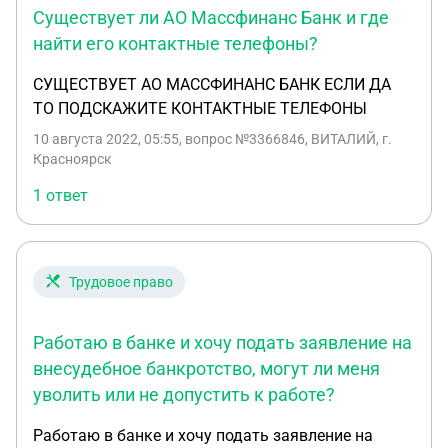
Существует ли АО Массфинанс Банк и где
будут получаться, но не будут выдаваться,
вообще ни одного. Можно ли это будет считать
найти его контактные телефоны?
банковской деятельностью? Может быть, есть
СУЩЕСТВУЕТ АО МАССФИНАНС БАНК ЕСЛИ ДА
какие-то дополнительные условия? В ст. 835 ГК
ТО ПОДСКАЖИТЕ КОНТАКТНЫЕ ТЕЛЕФОНЫ
указано, что без банковской лицензии нельзя
принимать вклады. Но можно ли эти займы
10 августа 2022, 05:55
, вопрос №3366846, ВИТАЛИЙ, г.
Красноярск
квалифицировать как банковские вклады? Тем
более, что никаких других признаков банковской
1 ответ
деятельности не будет?
Трудовое право
Работаю в банке и хочу подать заявление на
внесудебное банкротство, могут ли меня
уволить или не допустить к работе?
Работаю в банке и хочу подать заявление на