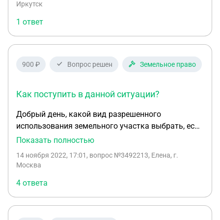
Иркутск
1 ответ
900 ₽
Вопрос решен
Земельное право
Как поступить в данной ситуации?
Добрый день, какой вид разрешенного
использования земельного участка выбрать, если
в здании арендуют помещения арендаторы с
Показать полностью
различными видами деятельности: магазины,
14 ноября 2022, 17:01
, вопрос №3492213, Елена, г.
банк, офисные, парикмахерские/маникюрные
Москва
салоны? Магазинам нужен ВРИ - магазины, банку
4 ответа
- банковская деятельность. Как поступить в
данной ситуации?