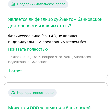
Предпринимательское право
Является ли физлицо субъектом банковской
деятельности и как им стать?
Физическое лицо (гр-н А.), не являясь
индивидуальным предпринимателем без
образования юридического лица, действуя без
Показать полностью
доверенности и без какой-либо связи с кредитной
12 июля 2020, 15:06
, вопрос №2819501, Анастасия
организацией, систематически осуществлял
Веденкова, г. Смоленск
обмен валюты с рук у других граждан. Является
1 ответ
ли он субъектом банковской деятельности? Какие
действия ему следует предпринять, чтобы стать
субъектом банковской деятельности? Какими
нормативными актами ему при этом следует
Корпоративное право
руководствоваться?
Может ли ООО заниматься банковской