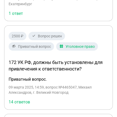
помещение с магазином продовольственных
Екатеринбург
товаров. Банк сохранил профиль работы
1 ответ
магазина. Департамент по управлению
муниципальным имуществом обратился в суд с
иском о признании сделки недействительной,
полагая, что договор купли-продажи
2500 ₽
Вопрос решен
противоречит требованиям законодательства:
данная сделка не соответствует положениям
Приватный вопрос
Уголовное право
Закона о банках и банковской деятельности.
Каким должно быть решение суда?
172 УК РФ, должны быть установлены для
привлечения к ответственности?
Приватный вопрос.
09 марта 2025, 14:59
, вопрос №4465047, Михаил
Александров, г. Великий Новгород
14 ответов