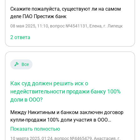
Скажите пожалуйста, существуют ли на самом
деле ПАО Престиж банк
08 мая 2025, 11:10
, вопрос №4541131, Елена, г. Липецк
2 ответа
Все
Как суд должен решить иск о
недействительности продажи банку 100%
доли в ООО?
Между Никитиным и банком заключен договор
купли-продажи 100% доли участия в ООО
«Конрад». На момент совершения сделки ООО
Показать полностью
«Конрад» имело на праве собственности нежилое
10 марта 2025, 01:24
, вопрос №4465479, Анастасия, г.