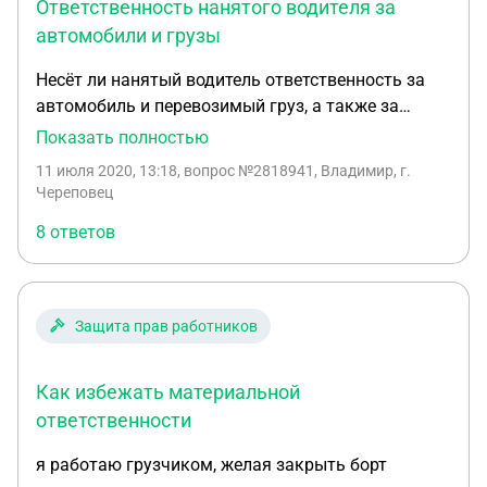
Ответственность нанятого водителя за
Конституции РФ.
автомобили и грузы
Несёт ли нанятый водитель ответственность за
автомобиль и перевозимый груз, а также за
другие автомобили (грузы), если он стал
Показать полностью
виновником ДТП, либо груз был украден или ещё
11 июля 2020, 13:18
, вопрос №2818941, Владимир, г.
что. То есть если человек будет работать
Череповец
водителем, не может ли он в случае
8 ответов
вышеуказанных неприятностей стать
многомиллионным должником и лишиться
квартиры? Безопасно ли для своего кошелька
работать водителем? Так как слышал подобные
Защита прав работников
истории, хочу знать, правда ли, что водитель с
зарплатой 30 тысяч рублей, перевернув фуру стал
Как избежать материальной
должен работодателю 5 миллионов рублей,
например. Мне кажется, что в цивилизованной
ответственности
стране эти расходы должны нести работодатели.
я работаю грузчиком, желая закрыть борт
Водители же не специально переворачивают