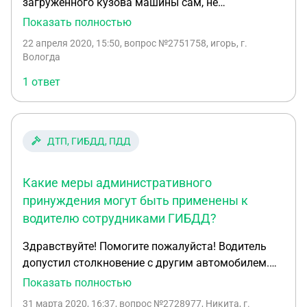
загруженного кузова машины сам, не
машины. Так ли это? Или всё это зависит от
дождавшись водителя, завел машину и отрулил
Показать полностью
текста трудового договора? Тогда что там
ее от вагона. В результате неумелого маневра
должно (не должно) быть написано у нормальных
22 апреля 2020, 15:50
, вопрос №2751758, игорь, г.
машиной значительная часть груза свалилась с
работодателей? Как безопасно устроиться на
Вологда
кузова и разбилась. Боем и порчей груза
работу водителем?
1 ответ
причинен ущерб на сумму 25000. Собственник
потребовал, чтобы я и водитель возместили
ущерб в полном объеме. возможно ли
привлечение меня и водителя к материальной
ДТП, ГИБДД, ПДД
ответственности? Если возможно, определите вид
материальной ответственности.
Какие меры административного
принуждения могут быть применены к
водителю сотрудниками ГИБДД?
Здравствуйте! Помогите пожалуйста! Водитель
допустил столкновение с другим автомобилем.
Испугавшись ответственности, водитель
Показать полностью
попытался скрыться с места ДТП, но был
31 марта 2020, 16:37
, вопрос №2728977, Никита, г.