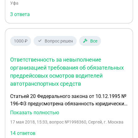
автомобиля 55-60км/час
Уфа
3 ответа
1000 ₽
Вопрос решен
Все
Ответственность за невыполнение
организацией требования об обязательных
предрейсовых осмотров водителей
автотранспортных средств
Статьей 20 Федерального закона от 10.12.1995 №
196-ФЗ предусмотрена обязанность юридических
лиц организовывать прохождение водителями
Показать полностью
автотранспортных средств обязательных
17 мая 2018, 15:33
, вопрос №1998360, Сергей, г. Москва
предрейсовых медицинских осмотров. Какова
ответственность организации и должностных лиц
14 ответов