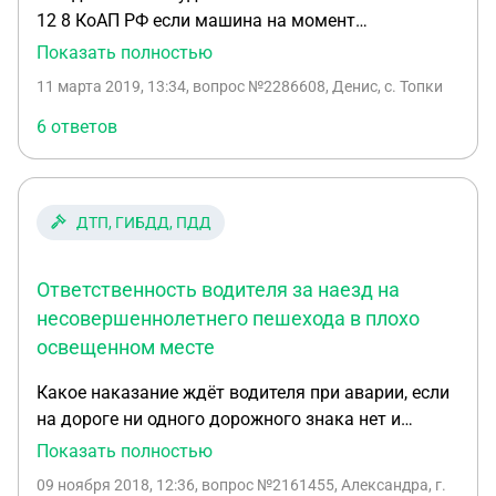
12 8 КоАП РФ если машина на момент
задержания была припаркована, и когда
Показать полностью
сотрудники полиции составляли протокол я его
11 марта 2019, 13:34
, вопрос №2286608, Денис, с. Топки
не подписал и сделал соответсвующее пояснение
в нем, суда ещё не было но, как я считаю
6 ответов
доказательств что я управлял ТС у них нет. Какие
шансы на то что я докажу свою правоту в суде и
на что мне стоит обратить внимание в данной
ДТП, ГИБДД, ПДД
ситуации.
Ответственность водителя за наезд на
несовершеннолетнего пешехода в плохо
освещенном месте
Какое наказание ждёт водителя при аварии, если
на дороге ни одного дорожного знака нет и
никакого освящения. Ребёнок перебегал дорогу
Показать полностью
не в положенном месте. Скорость движения
09 ноября 2018, 12:36
, вопрос №2161455, Александра, г.