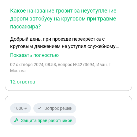
Какое наказание грозит за неуступление
дороги автобусу на круговом при травме
пассажира?
Добрый день, при проезде перекрёстка с
круговым движением не уступил служебному
автобусу который ехал по главной дороге,
Показать полностью
водитель автобуса применил экстренное
02 октября 2024, 08:58
, вопрос №4273694, Иван, г.
торможение столкновения не было, но пассажир
Москва
женщина получила перелом ноги, она была не
12 ответов
пристегнута ремнём безопасности. Какое
наказание может грозить водителю ТС который
не уступил дорогу автобусу? Пришло
уведомление от УМВД, Вам разъяснено, что Вы
1000 ₽
Вопрос решен
имеете права, предусмотренные ст. 25.1 Кодекса
РФ об административных правонарушениях,
Защита прав работников
знакомиться со всеми материалами дела, давать
объяснения, или, в соответствии со ст. 51