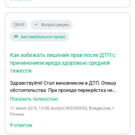
289 ₽
Вопрос решен
Автомобильное право
Как избежать лишения прав после ДТП с
причинением вреда здоровью средней
тяжести
Здравствуйте! Стал виновником в ДТП. Опишу
обстоятельства: При проезде перекрёстка не
уступил дорогу, в результате чего произошло
Показать полностью
столкновение. Подъехав к перекрестку,
11 июня 2019, 13:58
, вопрос №2393955, Владислав, г.
остановился, уступил дорогу ТС,
Рязань
приближающимися слева. Машину справа я не
9 ответов
заметил. В результате ДТП есть пострадавшая.
Причинен вред здоровью средней