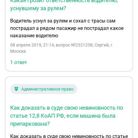
Какая грозит ответственность водителю,
привлечение к административной
уснувшему за рулем?
ответственности виновника дтп. Срок давности
Водитель уснул за рулем и сэхал с трасы сам
административного правонарушения 2 месяца, а
пострадал а рядом пасажир не пострадал какое
с момента аварии прошел уже месяц. Вопрос в
наказание водителю
следующем: 2 месяца будут исчисляться со дня
дтп? В гаи мне ответили что срок рассмотрения
08 апреля 2019, 21:14
, вопрос №2321258, Сергий, г.
заявления на привлечение к административной
Москва
ответственности 1 месяц, и как раз к моменту
1 ответ
рассмотрения заявления закончится срок
давности административного правонарушения.
Что можно сделать?
Административное право
Как доказать в суде свою невиновность по
статье 12,8 КоАП РФ, если машина была
припаркована?
Как доказать в суде свою невиновность по статье