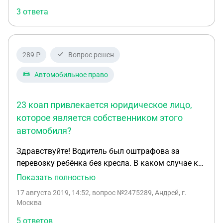
поправок закона с 1 ноября 2019 года? Какие у
3 ответа
меня сейчас есть варианты?(к примеру договор
аренды авто). Или может получится вывести
штрафы на меньше минимума, стоит ли вообще
нанимать юриста?
289 ₽
Вопрос решен
Автомобильное право
23 коап привлекается юридическое лицо,
которое является собственником этого
автомобиля?
Здравствуйте! Водитель был оштрафова за
перевозку ребёнка без кресла. В каком случае к
ответственности по ч 3 ст.12.23 коап
Показать полностью
привлекается юридическое лицо, которое
17 августа 2019, 14:52
, вопрос №2475289, Андрей, г.
является собственником этого автомобиля?
Москва
5 ответов