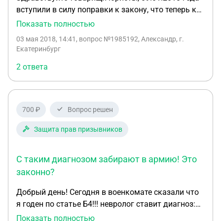
вступили в силу поправки к закону, что теперь кто
поменяет категорию годности с "В" на "А" или "Б"
Показать полностью
будут призваны на срочную службу, источник - ФЗ
03 мая 2018, 14:41
, вопрос №1985192, Александр, г.
от 28.03.1998 N 53-ФЗ "О воинской обязанности и
Екатеринбург
военной службе" статья 52, часть 4. Я был
2 ответа
призван, служил в армии, но был комиссован
решением ВВК Госпиталя спустя 4 месяца службу
- следовательно в военном билете стоит
категория "В" Буду ли я призван на военную
700 ₽
Вопрос решен
службу заново если пройду
переосвидетельствование и меня признают
Защита прав призывников
годным? Так же я получил компенсацию за
приобретенное во время службы заболевание,
С таким диагнозом забирают в армию! Это
если я пройду переосвидетельствование то могут
законно?
ли меня привлечь за мошенничество? Спасибо.
Добрый день! Сегодня в военкомате сказали что
я годен по статье Б4!!! невролог ставит диагноз:
ХНМК смешанного (сосудистого, вертеброгенного)
Показать полностью