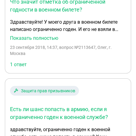
Что значит отметка об ограниченной
годности в военном билете?
Здравствуйте! У моего друга в военном билете
написано ограниченно годен. И его не взяли в
армию,у него бронхиальная астма. Он сказал,что
Показать полностью
у него категория В,чем отличается от категории
23 сентября 2018, 14:37
, вопрос №2113647, Олег, г.
Д?
Москва
1 ответ
Защита прав призывников
Есть ли шанс попасть в армию, если я
ограниченно годен к военной службе?
здравствуйте, ограниченно годен к военной