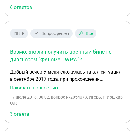
Вопрос: правильно ли установлена категория
6 ответов
годности в соответствии с этим диагнозом?
289 ₽
Вопрос решен
Все
Возможно ли получить военный билет с
диагнозом "Феномен WPW"?
Добрый вечер У меня сложилась такая ситуация:
в сентябре 2017 года, при прохождении
медицинского обследования для приема на
Показать полностью
работу, после ЭКГ поставили диагноз "Подозрение
17 июля 2018, 00:02
, вопрос №2054073, Игорь, г. Йошкар-
на Синдром WPW", позже в июне 2018, при
Ола
повторном ЭКГ диагноз переквалифицировали на
3 ответа
"Феномен WPW". При приеме у кардиолога, он
подтвердил данный диагноз. В расписании
болезней феномен WPW не указан, но указан