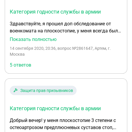
Категория годности службы в армии
Здравствуйте, я прошел доп обследование от
военкомата на плоскостопие, у меня всегда была
3-я степень. Даже не поленился и сделал в
Показать полностью
бесплатной поликлинике по месту жительства,
14 сентября 2020, 20:36
, вопрос №2861647, Артем, г.
диагноз подтвердился, но зная, как работают
Москва
подконтрольные военкомату поликлиники, то
5 ответов
можно предположить, что во вторник (как мне
сказали), я должен получить результаты
обследования, которые возможно могут быть
неудовлетворительны для меня, (перечерчивают
Защита прав призывников
углы и меняют на 2-ю степень плоскостопия,
довольно частая практика) Скажите пожалуйста
Категория годности службы в армии
как можно обжаловать эти результаты?,
желательно это сделать в самой поликлинике
Добрый вечер! у меня плоскостопие 3 степени с
(как-то обжаловать или попросить заново
остеоартрозом предплюсневых суставов стоп,
сделать рентген), так как эти результаты мне