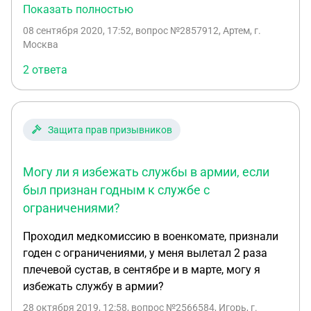
вследствие прогрессирующий сколиоз 1 степени с
Показать полностью
нужно будет нести в военкомат, а с военкоматом
остеохондрозом грудного отдела, беспокоят боли
пока «воевать» напрямую не хочется, только в
08 сентября 2020, 17:52
, вопрос №2857912, Артем, г.
в ногах (стопы, также в области берцовой кости),
крайнем случае, когда на призывной комиссии
Москва
головные боли, практически всегда повышенное
будет оглашаться категория годности. 15
2 ответа
давление, есть подозрение на гипертонию,
сентября получаю результат, а 25 сентября
скажите пожалуйста, с такими симптомами
должен явится в военкомат и предоставить эти
имеют право забрать в армию?
документы. заранее спасибо)
Защита прав призывников
Могу ли я избежать службы в армии, если
был признан годным к службе с
ограничениями?
Проходил медкомиссию в военкомате, признали
годен с ограничениями, у меня вылетал 2 раза
плечевой сустав, в сентябре и в марте, могу я
избежать службу в армии?
28 октября 2019, 12:58
, вопрос №2566584, Игорь, г.