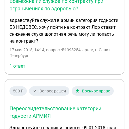
восстановиться в военное следствие, где я и
Возможна ли служба по контракту при
проходил службу, при этом про категорию Д нигде
ограничениях по здоровью?
в нпа не прописано.
здравствуйте служил в армии категория годности
Б3 НЕДОВЕС. хочу пойти на контракт Лор ставит
снижение слуха шопотная речь могу ли попасть
на контракт?
17 мая 2018, 14:14
, вопрос №1998254, артем, г. Санкт-
Петербург
1 ответ
500 ₽
Вопрос решен
Военное право
Переосвидетельствование категории
годности АРМИЯ
Здравствуйте товарищи юристы, 09.01.2018 года