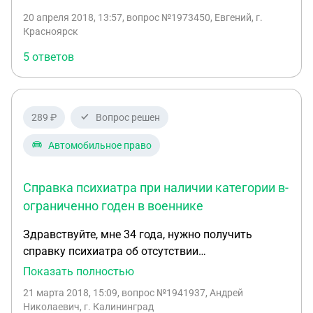
генеза, Умеренный цефалгический, гипоксический,
20 апреля 2018, 13:57
, вопрос №1973450, Евгений, г.
гипертензионный с-мы. А кардиолог:
Красноярск
гипертоническая болезнь 1 стадии. Степень АГ 1.,
5 ответов
Риск 2 (средний), Пролапс митрального клапана 1
степени с минимальной регургитацией. Я уже
задовал вопрос берут ли с такими диагнозами в
армию, мне ответили что нет!! Что теперь мне
289 ₽
Вопрос решен
делать?
Автомобильное право
Справка психиатра при наличии категории в-
ограниченно годен в военнике
Здравствуйте, мне 34 года, нужно получить
справку психиатра об отсутствии
противопоказаний на управление транспортными
Показать полностью
средствами, но в военном билете стоит категория
21 марта 2018, 15:09
, вопрос №1941937, Андрей
В - ограниченно годен. Может ли врач-психиатр
Николаевич, г. Калининград