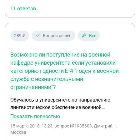
отказать в выдаче справки на основании этой
11 ответов
записи? Обязан ли я вообще предоставлять
военный билет по его требованию? Что он в праве
требовать - выписки из военкомата или
прохождение каких-то дополнительных
289 ₽
Вопрос решен
Все
комиссий?
Возможно ли поступление на военной
кафедре университета если установили
категорию годности Б-4 "годен к военной
службе с незначительными
ограничениями"?
Обучаюсь в университете по направлению
лингвистическое обеспечение военной
деятельности. В университете есть военная
Показать полностью
кафедра готовящая по ВУС "Военный
15 марта 2018, 13:23
, вопрос №1935603, Дмитрий, г.
переводчик". Должны выдать направление в
Москва
военкомат для прохождения медицинской