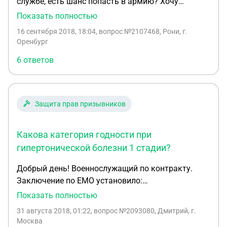
службе, есть шанс попасть в армию? Хочу
служить РФ........ здравствуйте, ограниченно годен
Показать полностью
к военной службе, есть шанс попасть в армию?
16 сентября 2018, 18:04
, вопрос №2107468, Рони, г.
Хочу служить РФ........
Оренбург
6 ответов
Защита прав призывников
Какова категория годности при
гипертонической болезни 1 стадии?
Добрый день! Военнослужащий по контракту.
Заключение по ЕМО установило:
Диагноз:Гипертоническая болезнь 1 ст., риск ССО
Показать полностью
2 и др. Годность: Годен Группа здоровья для
31 августа 2018, 01:22
, вопрос №2093080, Дмитрий, г.
военных: |||а Группа физической подготовки: 6
Москва