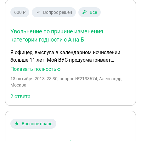
600 ₽
Вопрос решен
Все
Увольнение по причине изменения
категории годности с А на Б
Я офицер, выслуга в календарном исчислении
больше 11 лет. Мой ВУС предусматривает
годность к ВДВ. По заключению ВВК признали
Показать полностью
ограничено годным(категория Б). 1. Могу ли я по
13 октября 2018, 23:30
, вопрос №2133674, Александр, г.
этой причине уволится с ВС? 2. Буду ли я
Москва
выплачивать за купленную по военной ипотеке
2 ответа
квартиру, первоначальный взнос, выплаченные
проценты и кредит выданный банком? 3. Могут
ли меня назначить на равнозначную должность,
но с ВУС предусматривающим категорию Б без
Военное право
моего согласия?