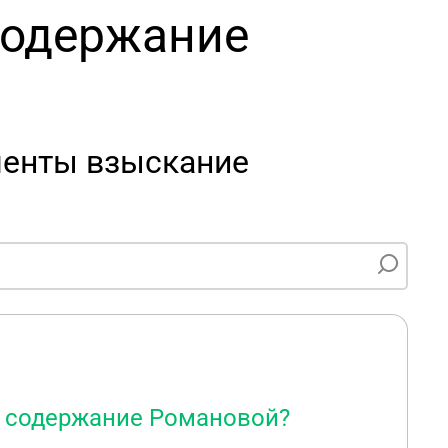
содержание
менты взыскание
а содержание Романовой?