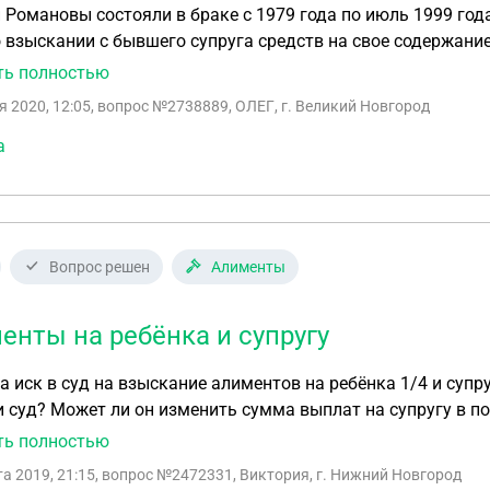
 Романовы состояли в браке с 1979 года по июль 1999 года
 взыскании с бывшего супруга средств на свое содержание
 2-й группы ), а пенсии по инвалидности ей не хватает. В 
ть полностью
плачиваемая работа, и он в состоянии предоставить ей 
я 2020, 12:05
, вопрос №2738889, ОЛЕГ, г. Великий Новгород
установлена в июне 1999 года. Как долго будет в
а
Вопрос решен
Алименты
енты на ребёнка и супругу
 иск в суд на взыскание алиментов на ребёнка 1/4 и супругу прожиточ
половину или исходя из зп супруга? Может ли суд
 о взыскании алиментов на содержание супруги? Ребёнку 1,5 месяца, мать находятся в отпуске по
ть полностью
ности и родам, затем в отпуске по уходу за ребёнком до п
та 2019, 21:15
, вопрос №2472331, Виктория, г. Нижний Новгород