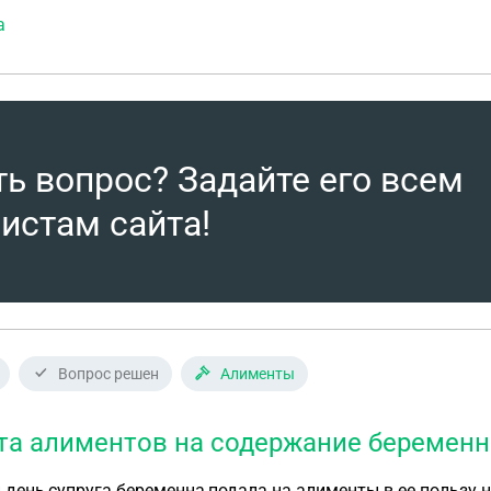
а
ть вопрос? Задайте его всем
истам сайта!
Вопрос решен
Алименты
та алиментов на содержание беременн
день,супруга беременна,подала на алименты в ее пользу 