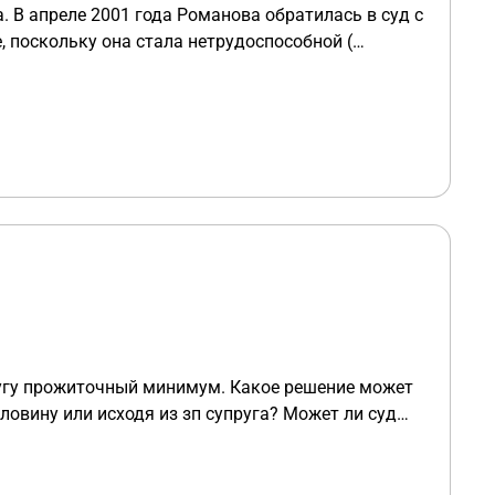
. В апреле 2001 года Романова обратилась в суд с
, поскольку она стала нетрудоспособной (
заявлении истицы указала, что у ответчика
содержание. Инвалидность Романовой была
зыскиваться алименты на содержание Романовой?
ный минимум. Какое решение может
олутора лет