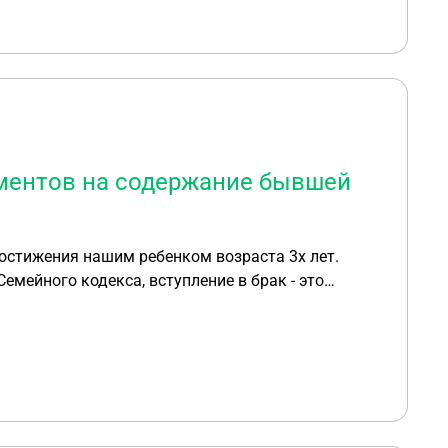
ментов на содержание бывшей
остижения нашим ребенком возраста 3х лет.
емейного кодекса, вступление в брак - это
га на мое содержание. Если я на некоторое
бном порядке взыскать с меня излишне
ия и до 3х лет ребенку?