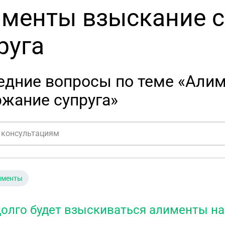
менты взыскание 
руга
едние вопросы по теме «Али
жание супруга»
именты
долго будет взыскиваться алименты н