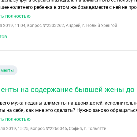
шеннолетнего ребенка в этом же браке,вместе с ней не пр
ины,супруга с ребенком видится не дает на моей территор
ть полностью
 браке,плачу сам,теперь она требует выплачивать ей алим
я 2019, 11:04
, вопрос №2333262, Андрей, г. Новый Уренгой
 этой выплаты
тов
именты
енты на содержание бывшей жены до и
его мужа поданы алименты на двоих детей, исполнительно
ы на себя, как мне это сделать? Нужно заново обращаться
олнительный лист просто добавить поправку? и если идти 
ть полностью
сковом заявление указывать причину
ля 2019, 15:25
, вопрос №2266046, Софья, г. Тольятти