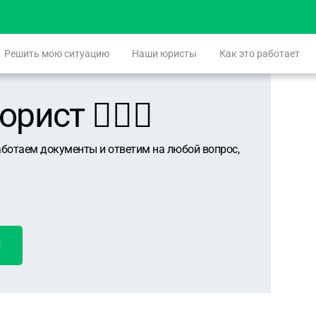
Решить мою ситуацию
Наши юристы
Как это работает
ист 👨🏻‍⚖️
аботаем документы и ответим на любой вопрос,
!