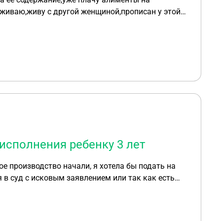
оживаю,живу с другой женщиной,прописан у этой
ии,брал потребительский кредит на покупку
енты на ее же содержание,как я могу уменьшить
сполнения ребенку 3 лет
е производство начали, я хотела бы подать на
 в суд с исковым заявлением или так как есть
в суд то в какой районный или мировой? И как