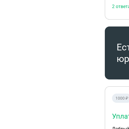
2 ответ
Ес
юр
1000 ₽
Упла
Добрый 