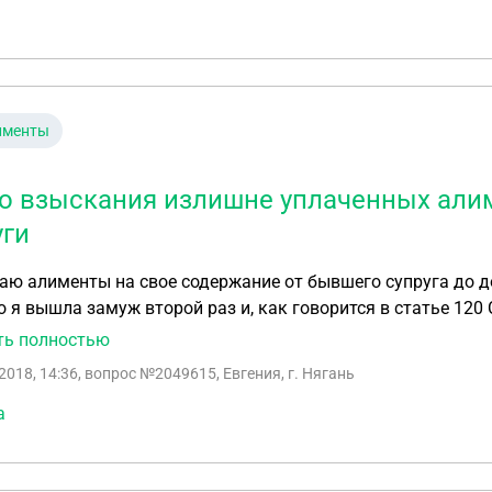
именты
о взыскания излишне уплаченных али
уги
аю алименты на свое содержание от бывшего супруга до д
 я вышла замуж второй раз и, как говорится в статье 120 С
ие для прекращения взыскания алиментов с бывшего супру
ть полностью
крою факт выхода замуж, может ли бывший супруг в суде
2018, 14:36
, вопрос №2049615, Евгения, г. Нягань
ные суммы алиментов, начиная с даты моего бракосочетан
а