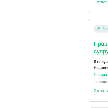
1 ответ
Ал
Прав
супр
Я получ
Недавно
основан
Показа
время с
11 июля 
уплачен
2 ответ