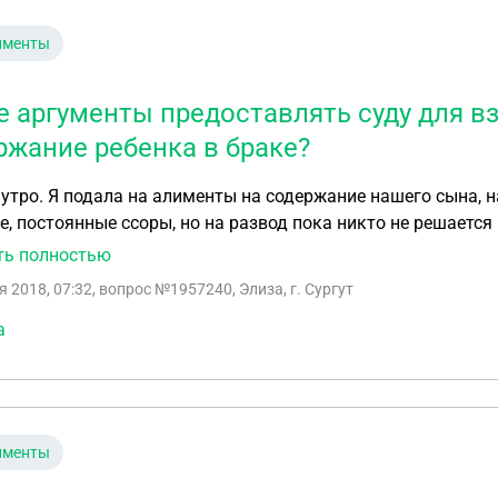
именты
е аргументы предоставлять суду для в
ржание ребенка в браке?
утро. Я подала на алименты на содержание нашего сына, н
, постоянные ссоры, но на развод пока никто не решается 
 он также платит алименты. Вопрос такой - как может пов
ть полностью
е доводы, что мы проживаем совместно (хотя у нее нет инф
я 2018, 07:32
, вопрос №1957240, Элиза, г. Сургут
ный). И какие письменные доказательства можно предъявл
лись). Будет ли суд довольствоваться только устными до
а
ожет нас содержать, говоря постоянно,что у него нет денег.
и после развода он до сих пор ее выплачивает, а платеж е
сторона пополам платить не хочет. Можно ли это как аргу
именты