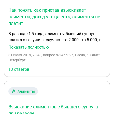
подать на взыскание алиментов за полный
Как понять как пристав взыскивает
срок.Освобождает ли его от оплаты
алиментов,если он хотел оспорить свое
алименты, доход у отца есть, алименты не
отцовство.
платит
В разводе 1,5 года, алименты бывший супруг
платил от случая к случаю - то 2 000 , то 5 000, то
1 600 рублей, когда перестал платить подала на
Показать полностью
алименты. Так как у бывшего супруга двое детей
31 июля 2019, 23:48
, вопрос №2456396, Елена, г. Санкт-
от первого брака ( алименты не платит, не
Петербург
общается, дети в другом городе). Сообщила
13 ответов
мировому судье и вынесли решение в 1/6 от
дохода. Исполнительный лист отнесла приставу,
написала заявление на принятие мер и принятие
листа в исполнительное производство.
Алименты
Периодически так же приходило - то 2000, то 3000.
Через два месяца пришел ответ о заведенном
Взыскание алиментов с бывшего супруга
производстве. Бывший муж уволился с
предыдущего места работы, открыл своё ИП -
при разводе