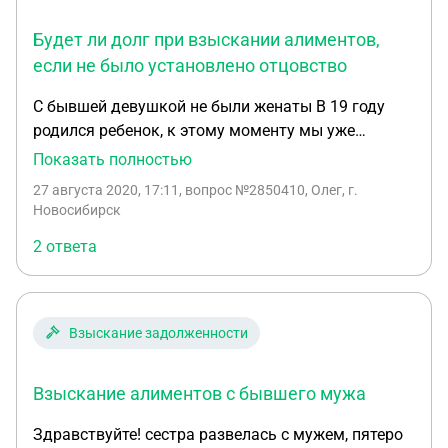
Будет ли долг при взыскании алиментов,
если не было установлено отцовство
С бывшей девушкой не были женаты В 19 году
родился ребенок, к этому моменту мы уже
расстались В отцы меня не записывали Спустя
Показать полностью
полтора года, в августе этого года, она подала
27 августа 2020, 17:11
, вопрос №2850410, Олег, г.
заявление в суд на установление отцовства, но
Новосибирск
позже его забрала (так как ее родители настояли
2 ответа
на том, чтобы я к ним не имел никаких
отношений. С ее слов) Так как, если через суд
подтвердится отцовство, у меня будет множества
прав на ребенка, которых они не хотят И чтобы
Взыскание задолженности
дорого не сдавать днк тест через суд, мы сделали
с ней заранее добровольно простой ДНК для себя
Взыскание алиментов с бывшего мужа
(тоесть тест сделан НЕ для суда, а чтобы
убедиться самим) Она хочет получать алименты
Здравствуйте! сестра развелась с мужем, пятеро
от меня добровольно, без заверения нотариуса,