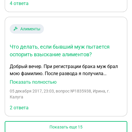
4 ответа
Алименты
Что делать, если бывший муж пытается
оспорить взыскание алиментов?
Добрый вечер. При регистрации брака муж брал
мою фамилию. После развода я получила
судебный приказ о взыскании алиментов и
Показать полностью
передала приставам. Отец ребенка на протяжении
05 декабря 2017, 23:03
, вопрос №1835938, Ирина, г.
7 лет уклонялся от уплаты алиментов, ему даже
Калуга
наложили запрет на выезд из России. Позже я
2 ответа
приостанавливала исполнительное производство
(забирала судебный приказ у приставов) в связи
с устной договоренностью об уплате алиментов.
Показать еще
15
Пару раз получила помощь, потом началась 5-