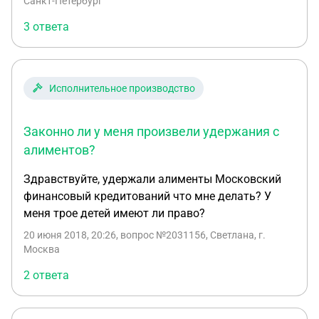
Санкт-Петербург
принудительное взыскание алиментов на
3 ответа
содержание сына. Но до места исполнения
исполнительные листы так и не дошли.
Подскажите как действовать в данной ситуации?
Куда обращаться?
Исполнительное производство
Законно ли у меня произвели удержания с
алиментов?
Здравствуйте, удержали алименты Московский
финансовый кредитований что мне делать? У
меня трое детей имеют ли право?
20 июня 2018, 20:26
, вопрос №2031156, Светлана, г.
Москва
2 ответа