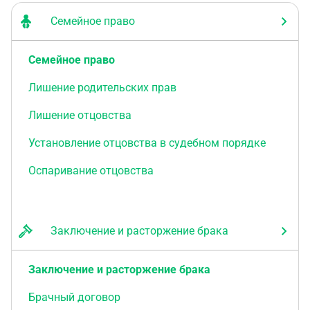
алименты, к которым он не имеет никакого
отношения. Можно ли в этом случае привлечь его
Семейное право
к ответственности? За клевету, например? Или,
может, какая-то еще статья есть для таких
Семейное право
ситуаций?
Лишение родительских прав
Лишение отцовства
Установление отцовства в судебном порядке
Оспаривание отцовства
Заключение и расторжение брака
Заключение и расторжение брака
Брачный договор