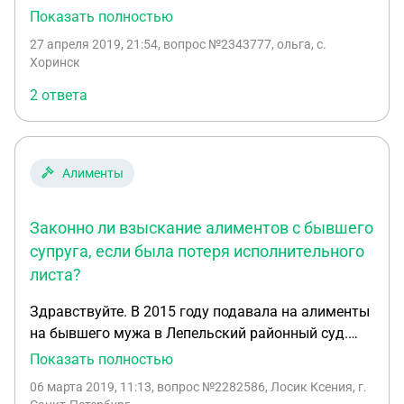
отсутствием задолженности?
исполнительный лист.бывший не работает
Показать полностью
официально,но дает ручно на детей каждый
27 апреля 2019, 21:54
, вопрос №2343777, ольга, с.
месяц.но приставы отказываются подписывать
Хоринск
эти расписки,говорят что должна лист отдать им.
2 ответа
Но так как он не работает будут взыскивать с
него много среднюю по России. По сути я такие
алименты от него не получу.а мне нужны
документы для оформления детких и
Алименты
субсидий.что делать в этой ситуации？
Законно ли взыскание алиментов с бывшего
супруга, если была потеря исполнительного
листа?
Здравствуйте. В 2015 году подавала на алименты
на бывшего мужа в Лепельский районный суд.
Затем дело перешло в Ленинградский областной
Показать полностью
суд, т.к. бывший супруг гражданин РФ. Решением
06 марта 2019, 11:13
, вопрос №2282586, Лосик Ксения, г.
Ленинградского суда было решено