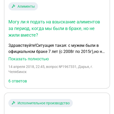
Алименты
Могу ли я подать на взыскание алиментов
за период, когда мы были в браке, но не
жили вместе?
Здравствуйте!Ситуация такая: с мужем были в
официальном браке 7 лет (с 2008г по 2015г),но не
жили вместе.Двое детей от брака (2009 и 2011
Показать полностью
года рождения).Детям он не помогал,никак не
14 апреля 2018, 22:45
, вопрос №1967331, Дарья, г.
обеспечивал.Сейчас в разводе,с августа 2015
Челябинск
года.В феврале 2017 года подала на алименты.
6 ответов
Платил в течение года,сейчас уволился. Вопросы:
1. Могу ли я подать на взыскание алиментов с
08.2015 года по 02.2017 года (с момента развода
до момента подачи заявления на официальные
Исполнительное производство
алименты)? 2. Могу ли я подать на взыскание
алиментов за период,когда мы были в браке,но не