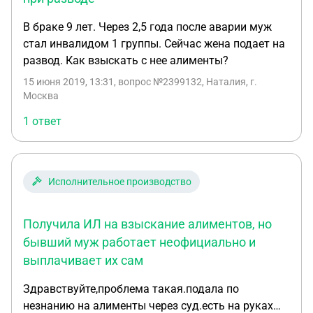
стал платить 2800 рублей в месяц. В октябре не
В браке 9 лет. Через 2,5 года после аварии муж
заплатил, в ноябре за 2 месяца перевел, в декабре
стал инвалидом 1 группы. Сейчас жена подает на
ничего, с января по 2800 (т.е. один месяц
развод. Как взыскать с нее алименты?
пропустил). К приставу не ездила, не узнавала
откуда берется такой расчет, хотя удивилась что
15 июня 2019, 13:31
, вопрос №2399132, Наталия, г.
Москва
2800 - это даже не 1/2 прожиточного минимума.
Неделю назад зачислили 200 рублей в счет
1 ответ
алиментов. Сейчас узнала, что бывший муж
продал машину, которая еще была куплена еще в
браке, и выиграл суд, где по договору займа ему
должны вернуть 1500 000 рублей. Являются ли
Исполнительное производство
эти суммы доходом для взыскания алиментов?
Какое заявление нужно написать приставу для
Получила ИЛ на взыскание алиментов, но
получения информации как он взыскивает, с
бывший муж работает неофициально и
какой суммы идет расчет?? Т.е. бывший муж
выплачивает их сам
будет оформлять минимальный доход - я
получать алименты по 200 рублей и не смогу
Здравствуйте,проблема такая.подала по
написать заявление на принятие мер в связи с
незнанию на алименты через суд.есть на руках