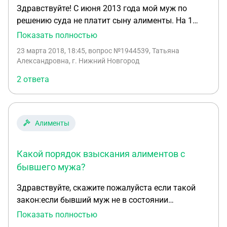
Здравствуйте! С июня 2013 года мой муж по
решению суда не платит сыну алименты. На 1
февраля 2018 года муж должен мне алименты на
Показать полностью
содержание ребенка в размере 281000 рублей.
23 марта 2018, 18:45
, вопрос №1944539, Татьяна
Могу ли я взыскать с него эту сумму в суде?
Александровна, г. Нижний Новгород
Подавать иск нужно сразу в суд или сначала
2 ответа
ставить пристава в известность? Спасибо.
Алименты
Какой порядок взыскания алиментов с
бывшего мужа?
Здравствуйте, скажите пожалуйста если такой
закон:если бывший муж не в состоянии
оплачивать на 2 детей несовершеннолетних
Показать полностью
алименты, то его родители могут или должны