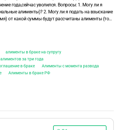
чение года,сейчас уволился. Вопросы:
1. Могу ли я
ициальные алименты)?
2. Могу ли я подать на взыскание
время) от какой суммы будут рассчитаны алименты (то
алименты в браке на супругу
алиментов за три года
оглашение в браке
Алименты с момента развода
е
Алименты в браке РФ