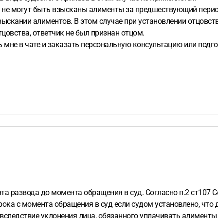
Ф, не могут быть взысканы алименты за предшествующий пери
зыскании алиментов. В этом случае при установлении отцовс
отцовства, ответчик не был признан отцом.
ь мне в чате и заказать персональную консультацию или подг
та развода до момента обращения в суд. Согласно п.2 ст107
рока с момента обращения в суд если судом установлено, что
следствие уклонения лица, обязанного уплачивать алименты 