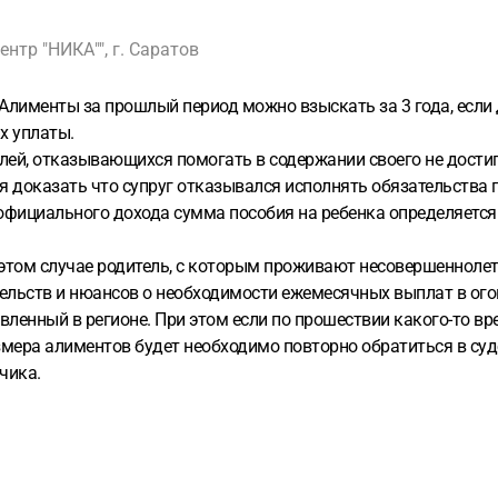
тр "НИКА"", г. Саратов
Алименты за прошлый период можно взыскать за 3 года, если 
х уплаты.
лей, отказывающихся помогать в содержании своего не достигш
я доказать что супруг отказывался исполнять обязательства 
и официального дохода сумма пособия на ребенка определяетс
 этом случае родитель, с которым проживают несовершеннолет
ельств и нюансов о необходимости ежемесячных выплат в огов
ленный в регионе. При этом если по прошествии какого-то в
азмера алиментов будет необходимо повторно обратиться в с
чика.