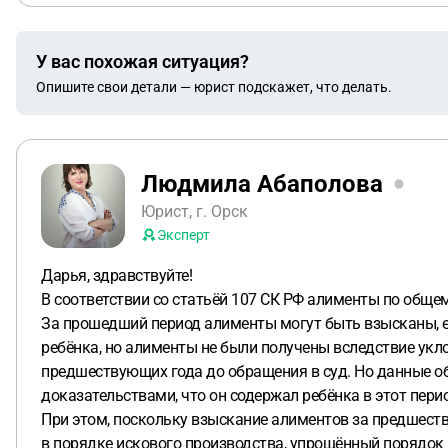
У вас похожая ситуация?
Опишите свои детали — юрист подскажет, что делать.
Людмила Абаполова
Юрист, г. Орск
Эксперт
Дарья, здравствуйте!
В соответствии со статьёй 107 СК РФ алименты по обще
За прошедший период алименты могут быть взысканы, е
ребёнка, но алименты не были получены вследствие укло
предшествующих года до обращения в суд. Но данные об
доказательствами, что он содержал ребёнка в этот пери
При этом, поскольку взыскание алиментов за предшест
в порядке искового производства, упрощённый порядок в