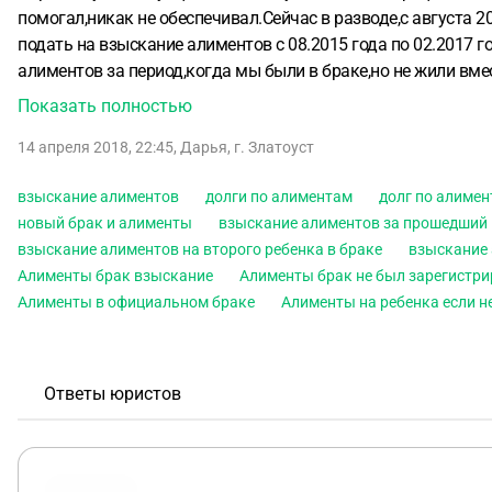
помогал,никак не обеспечивал.Сейчас в разводе,с августа 2
подать на взыскание алиментов с 08.2015 года по 02.2017
алиментов за период,когда мы были в браке,но не жили вме
есть долг по алиментам)?От средней заработной платы по
Показать полностью
14 апреля 2018, 22:45
,
Дарья
,
г. Златоуст
взыскание алиментов
долги по алиментам
долг по алиме
новый брак и алименты
взыскание алиментов за прошедший
взыскание алиментов на второго ребенка в браке
взыскание
Алименты брак взыскание
Алименты брак не был зарегистр
Алименты в официальном браке
Алименты на ребенка если н
Ответы юристов