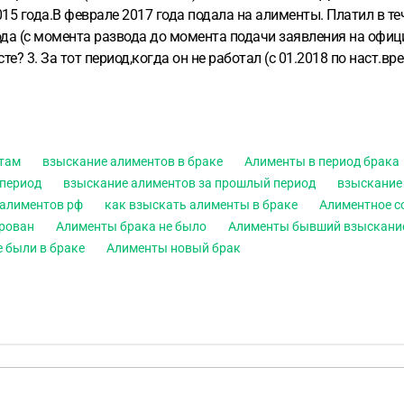
015 года.В феврале 2017 года подала на алименты. Платил в те
 года (с момента развода до момента подачи заявления на оф
сте?
3. За тот период,когда он не работал (с 01.2018 по наст.
 Российской Федерации?
Огромное спасибо за консультацию!
нтам
взыскание алиментов в браке
Алименты в период брака
 период
взыскание алиментов за прошлый период
взыскание 
 алиментов рф
как взыскать алименты в браке
Алиментное с
ирован
Алименты брака не было
Алименты бывший взыскани
е были в браке
Алименты новый брак