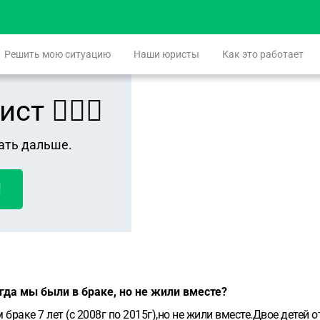
Решить мою ситуацию
Наши юристы
Как это работает
 👨🏻‍⚖️
ать дальше.
!
огда мы были в браке, но не жили вместе?
раке 7 лет (с 2008г по 2015г),но не жили вместе.Двое детей о