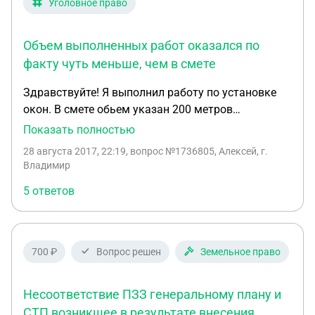
Уголовное право
Объем выполненных работ оказался по
факту чуть меньше, чем в смете
Здравствуйте! Я выполнил работу по установке
окон. В смете обьем указан 200 метров
квадратных, а по факту вышло 196 метров. Актом
Показать полностью
закрыли объем как по смете. Заказчик
28 августа 2017, 22:19
, вопрос №1736805, Алексей, г.
расплатился полностью. Качеством изделий и
Владимир
выполненных работ Заказчик остался очень
5 ответов
доволен( в местную газету дал статью с
благодарностью). В принципе никаких претензий
Заказчик не предъявлял. Но по анонимному
заявлению ведется проверка в ходе которой и
700 ₽
Вопрос решен
Земельное право
был выявлен объем 196 метров вместо 200.
Переплата составила порядка 22.000 рублей. Как
Несоответствие ПЗЗ генеральному плану и
вести себя в данной ситуации и какие
последствия могут возникнуть ?
СТП возникшее в результате внесения