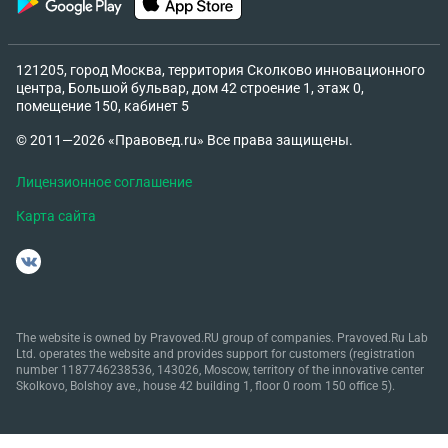
121205, город Москва, территория Сколково инновационного
центра, Большой бульвар, дом 42 строение 1, этаж 0,
помещение 150, кабинет 5
© 2011—2026 «Правовед.ru» Все права защищены.
Лицензионное соглашение
Карта сайта
The website is owned by Pravoved.RU group of companies. Pravoved.Ru Lab
Ltd. operates the website and provides support for customers (registration
number 1187746238536, 143026, Moscow, territory of the innovative center
Skolkovo, Bolshoy ave., house 42 building 1, floor 0 room 150 office 5).