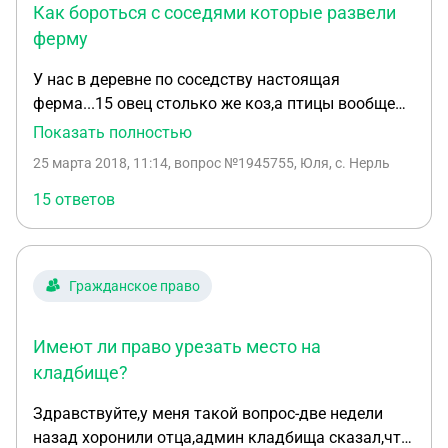
Как бороться с соседями которые развели
ферму
У нас в деревне по соседству настоящая
ферма...15 овец столько же коз,а птицы вообще
несметное колличество.Соответсвено все это
Показать полностью
очень мешает,вечный шум,а летом прекрасный
25 марта 2018, 11:14
, вопрос №1945755, Юля, с. Нерль
аромат,могу ли я с этим что то сделать?
15 ответов
Гражданское право
Имеют ли право урезать место на
кладбище?
Здравствуйте,у меня такой вопрос-две недели
назад хоронили отца,админ кладбища сказал,что