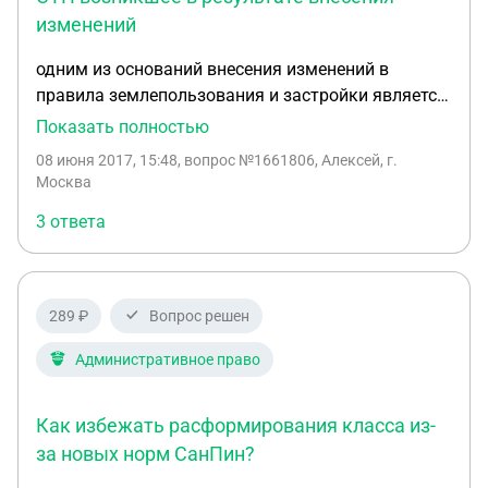
изменений
одним из оснований внесения изменений в
правила землепользования и застройки является
несоответствие правил землепользования и
Показать полностью
застройки генеральному плану поселения,
08 июня 2017, 15:48
, вопрос №1661806, Алексей, г.
генеральному плану городского округа, схеме
Москва
территориального планирования муниципального
3 ответа
района, возникшее в результате внесения в такие
генеральные планы или схему территориального
планирования муниципального района
изменений. Вопрос: в какой части должно быть
289 ₽
Вопрос решен
соответствие вышеуказанных документов друг
другу. Вопрос: каким образом осуществляется
Административное право
увязка Генплана и ПЗЗ, и учитывается
фактическое землепользование до момента
Как избежать расформирования класса из-
принятия решения о развитии территории.
за новых норм СанПин?
Вопрос: что может служить основанием для
внесения изменений в ПЗЗ (предпроектные