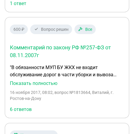
1 ответ
моего сына ждет исключение из школы!
Правомерны ли действия администрации
школы,и входит ли вызов учеников и родителей в
полномочия главы поселения?
600 ₽
Вопрос решен
Все
Комментарий по закону РФ №257-ФЗ от
08.11.2007г
"В обязанности МУП БУ ЖКХ не входит
обслуживание дорог в части уборки и вывоза
наносной грязи с асфальта одной из центральных
Показать полностью
улиц ст Багаевской, в том числе и устройство
16 ноября 2017, 08:02
, вопрос №1813664, Виталий, г.
ливневых стоков..." Прошу дать комментарий на
Ростов-на-Дону
соответствие такого решения с законом РФ №257-
6 ответов
ФЗ от 08.11.2007г