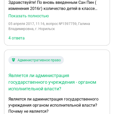
Здравствуйте! По вновь введенным Сан Пин (
работы, эскиз, обосновывающие схемы),
изменения 2016г) количество детей в классе
подготовленные заинтересованными лицами, в
определяется исходя из площади классных
Показать полностью
случае, если решениями Генплана предусмотрено
кабинетов. В нашем классе на данный момент
05 апреля 2017, 11:16
, вопрос №1597759, Галина
дальнейшее развитие этой территории. Вопрос: в
обучается 24 человека ( 6 класс), а по новым Сан
Владимировна, г. Норильск
каком случае целесообразно определение
Пин вмещается только 19 человек. Ни дети , ни
территорий, в отношении которых возможно
4 ответа
родители не согласны на расформирование
осуществить деятельность по комплексному и
класса ( класс очень дружный, профильный, все
устойчивому развитию (при наличии
дети справляются с учебной программой). Есть
заинтересованности инвестора?).
ли возможность сохранить наш класс. Как
Административное право
поступить родителям в данной ситуации. С
уважением, Галина Владимировна . г. Норильск.
Является ли администрация
государственного учреждения - органом
исполнительной власти?
Является ли администрация государственного
учреждения органом исполнительной власти?
Почему не является?