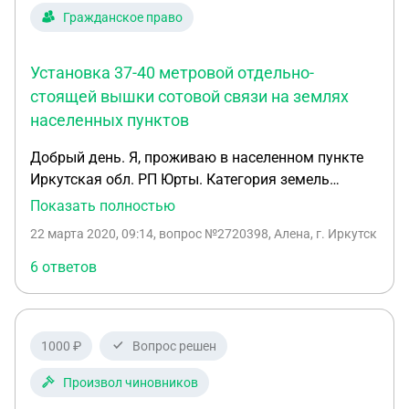
Гражданское право
Установка 37-40 метровой отдельно-
стоящей вышки сотовой связи на землях
населенных пунктов
Добрый день. Я, проживаю в населенном пункте
Иркутская обл. РП Юрты. Категория земель
относиться к землям населенных пунктов. На
Показать полностью
моей улице расположены 1-этажные деревянные
22 марта 2020, 09:14
, вопрос №2720398, Алена, г. Иркутск
2хквартирные дома, также и отдельно-стоящие
дома. В летний период у всех свои огороды, на
6 ответов
которых выращивают урожай и у некоторых есть
скот. Местность болотистая (для постройки
поселка болота в свое время высушивали), на
1000 ₽
Вопрос решен
против моих окон 2 мини болота, которые до сих
пор заполнены в летнее время водой лягушками и
Произвол чиновников
камышами. Сегодня, т.к еще начало весны,