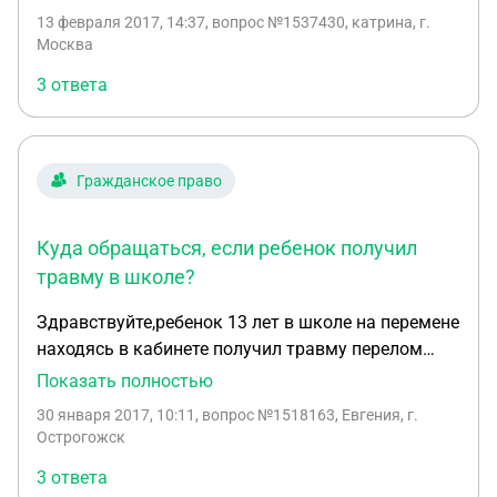
13 февраля 2017, 14:37
, вопрос №1537430, катрина, г.
Москва
3 ответа
Гражданское право
Куда обращаться, если ребенок получил
травму в школе?
Здравствуйте,ребенок 13 лет в школе на перемене
находясь в кабинете получил травму перелом
правой кисти со смещением, учитель в этот
Показать полностью
момент в кабинете отсутсвовал. Со слов ребенка
30 января 2017, 10:11
, вопрос №1518163, Евгения, г.
подломилась ножка у стула и в момент падения
Острогожск
он ударился рукой об парту, учителю он ничего не
3 ответа
сказал. так как мы живем в сельской местности к