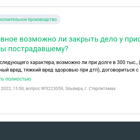
олнительное производство
авное возможно ли закрыть дело у пр
ы пострадавшему?
следующего характера, возможно ли при долге в 300 тыс., 
ый вред, тяжкий вред здоровью при дтп), договориться с
ез суд?) о меньшей выплате (допустим 230 тыс.), и главно
ть полностью
ы меньшей суммы пострадавшему?
 2022, 15:50
, вопрос №3223059, Эльвира, г. Стерлитамак