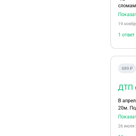
сломам 
операци
Показа
легкого
19 ноябр
полис т
1 ответ
689 ₽
ДТП 
В апрел
20м. По
позже в
Показа
мозга. 
26 июля 
Через з