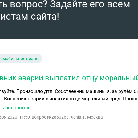
ть вопрос? Задайте его всем
истам сайта!
томобильное право
вник аварии выплатил отцу моральны
вуйте. Произошло дтп. Собственник машины я, за рулём б
. Виновник аварии выплатил отцу моральный вред. Прошел
л моральный и материальный вред. Я по делу никак не пр
ть полностью
е. Почему?
бря 2020, 11:50
, вопрос №2860263, Xenia, г. Москва