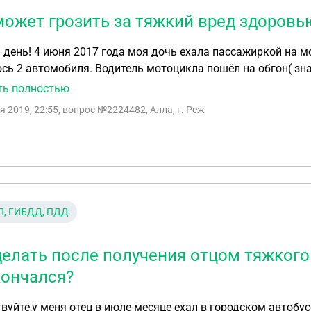
может грозить за тяжкий вред здоровь
день! 4 июня 2017 года моя дочь ехала пассажиркой на мо
сь 2 автомобиля. Водитель мотоцикла пошёл на обгон( зна
рии, не уступив дорогу приближающимся слева автомобил
ть полностью
ате прозошло дтп между этим автомобилем и мотоциклом.
я 2019, 22:55
, вопрос №2224482, Алла, г. Реж
ю( мед.экспертиза)Мы всё ещё не можем добиться возбужд
 2ой год тянется. прокуратура так смешно это обьясняет: 
иль выехал под знак уступи дорогу). , а на обоих нельзя за
, то угол. дело при тяжком вреде здоровья должно быть
нять, чтобы завели уголовное дело?
П, ГИБДД, ПДД
делать после получения отцом тяжкого
кончался?
вуйте,у меня отец в июле месяце ехал в городском автобус