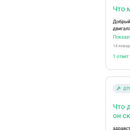
Что 
Добрый 
двигало
террито
Показа
результ
14 январ
здоровь
так уже
1 ответ
автомоб
понимаю
предпри
ДТ
Что 
он с
здравст