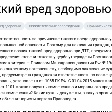
кий вред здоровью
ед здоровью
Тяжкие телесные повреждения
Причинение тя
ответственность за причинение тяжкого вреда здоровью ус
повышенной опасности. Поэтому для наказания граждан, к
евшего возник тяжкий вред здоровью при ДТП, предусмотр
пределения степени тяжести ущерба утверждены Постанов
ские критерии — Приказом Минздравсоцразвития РФ № 19
го конкретному потерпевшему, необходимо заключение су
, предусмотрена гражданская ответственность по возмещ
ваны, установлен в ст. 1085 ГК РФ. С
01.04.2015
максималь
 ст.1101 можно получить компенсацию и морального вреда
ся компенсации? Какие нужны документы, в какую органи
м объяснят юристы портала Правовед.ru.