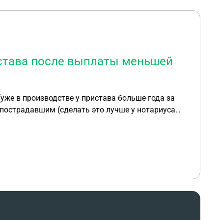
истава после выплаты меньшей
(уже в производстве у пристава больше года за
 пострадавшим (сделать это лучше у нотариуса
е возможно ли закрыть дело у пристава после