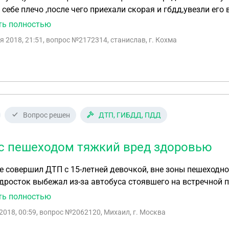
себе плечо ,после чего приехали скорая и гбдд,увезли его 
оном столе по заключению суд мед экспертов у нево был
ть полностью
,в заключнние написан тяжкий вред здоровью,хотел узнат
я 2018, 21:51
, вопрос №2172314, станислав, г. Кохма
 с но справку о дтп еще не дали что делать
Вопрос решен
ДТП, ГИБДД, ПДД
с пешеходом тяжкий вред здоровью
е совершил ДТП с 15-летней девочкой, вне зоны пешеходно
дросток выбежал из-за автобуса стоявшего на встречной п
ыслали видео с видеорегистратора. Вызвал скорую и ГИБ
ть полностью
На третий день позвонил маме пострадавшей и узнал о том,
2018, 00:59
, вопрос №2062120, Михаил, г. Москва
накомых узнал что была трепанация перевели в клинику Ра