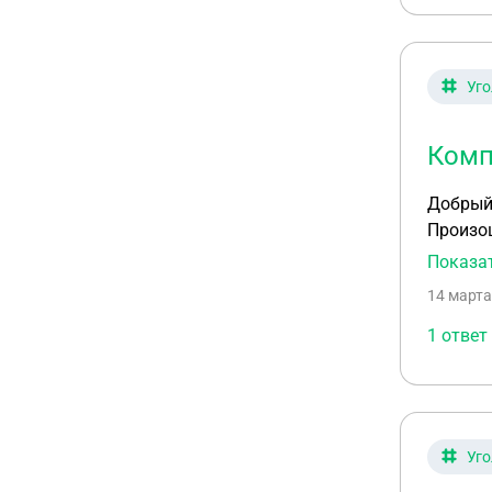
Уго
Комп
Добрый 
Произош
написан
Показа
адвокат
14 марта
всяческ
получу 
1 ответ
что моё
установ
обжалов
Уго