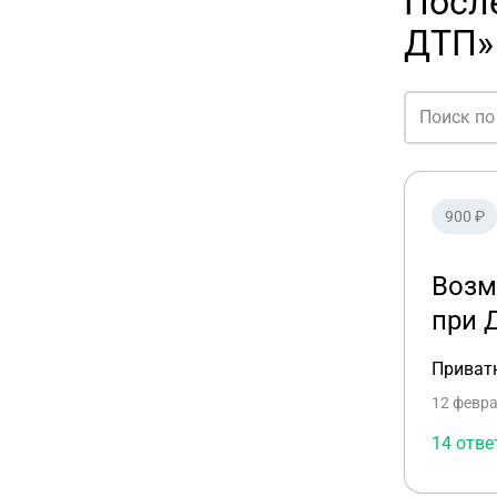
Посл
ДТП»
900 ₽
Возм
при 
Приват
12 февра
14 отве