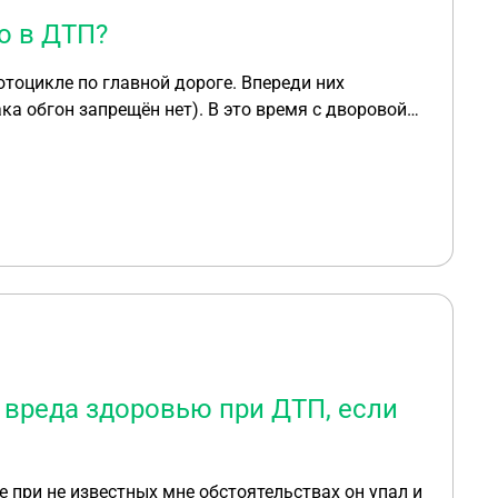
ю в ДТП?
тоцикле по главной дороге. Впереди них
ка обгон запрещён нет). В это время с дворовой
ям, стал поворачивать налево автомобиль. В
 Пострадала только моя дочь -тяжкий вред
ения уголовного дела. отказы, опять проверки и
у нас два виновных(мотоцикл превысил скорость,
вести угол.дело!!!??? Хотя если я правильно
 заведено автоматически. Что ещё можно
 вреда здоровью при ДТП, если
е при не известных мне обстоятельствах он упал и