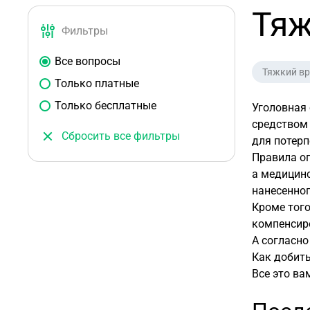
Тяж
Фильтры
Все вопросы
Тяжкий вр
Только платные
Только бесплатные
Уголовная 
средством 
Сбросить все фильтры
для потерп
Правила о
а медицин
нанесенно
Кроме того
компенсиро
А согласно
Как добить
Все это ва