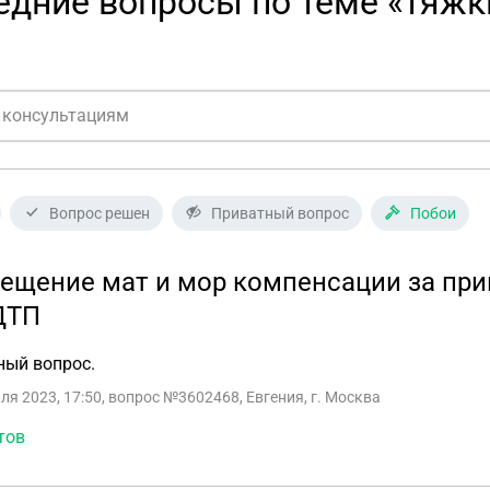
едние вопросы по теме «тяжк
Вопрос решен
Приватный вопрос
Побои
ещение мат и мор компенсации за пр
ДТП
ный вопрос.
ля 2023, 17:50
, вопрос №3602468, Евгения, г. Москва
тов