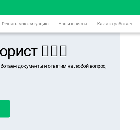
Решить мою ситуацию
Наши юристы
Как это работает
ист 👨🏻‍⚖️
аботаем документы и ответим на любой вопрос,
!