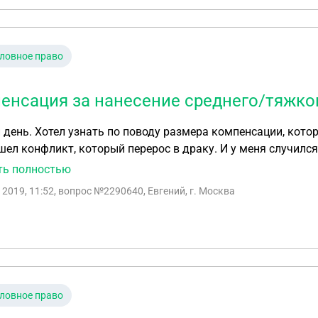
ловное право
енсация за нанесение среднего/тяжко
день. Хотел узнать по поводу размера компенсации, кото
ел конфликт, который перерос в драку. И у меня случил
о заявление в полицию, по этому поводу. И после того как
ть полностью
 обидчика, с предложением встретится и обсудить размер
 2019, 11:52
, вопрос №2290640, Евгений, г. Москва
и пытался сделать из меня виноватого и очень по хамски 
максимум в размере 15 тысяч, из за этого у меня сложилось
 дело не совсем рассматривается по закону. Между тем об
ила средний вред нанесения здоровью. Хотя я считаю что 
ать, по возможности конечно же.
ловное право