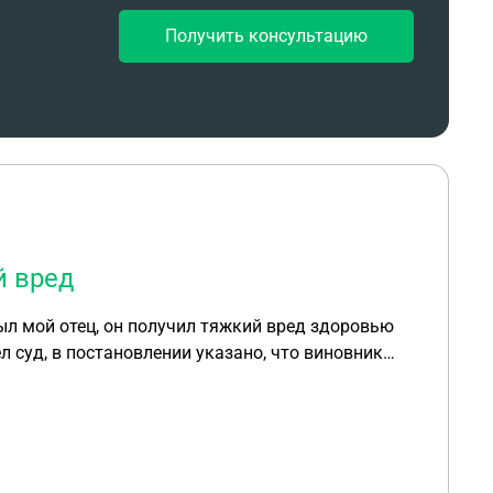
Получить консультацию
й вред
ыл мой отец, он получил тяжкий вред здоровью
 суд, в постановлении указано, что виновник
оходил, но в страховой мне отказывают в