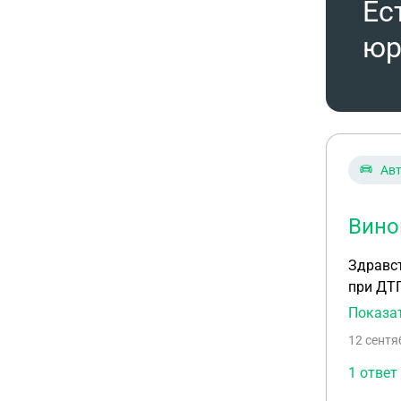
Ес
юр
Ав
Вино
Здравст
при ДТП
выплати
Показа
выплат
12 сентя
1 ответ