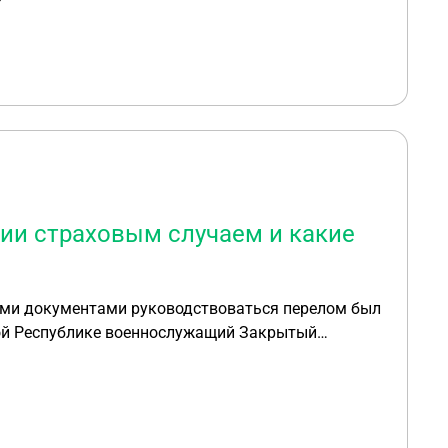
рии страховым случаем и какие
кими документами руководствоваться перелом был
кой Республике военнослужащий Закрытый
правой руки со смещением осколков