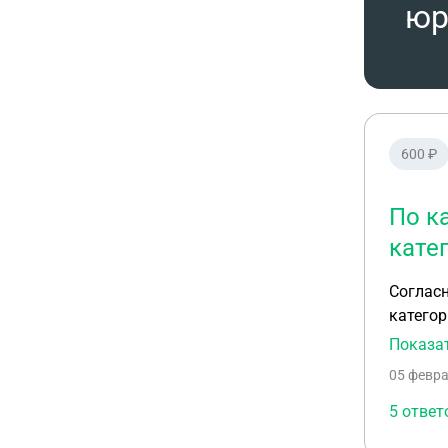
юр
600 ₽
По к
кате
Соглас
категор
Показа
05 февра
5 ответ