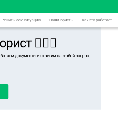
Решить мою ситуацию
Наши юристы
Как это работает
ист 👨🏻‍⚖️
аботаем документы и ответим на любой вопрос,
!