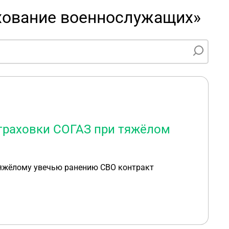
хование военнослужащих»
траховки СОГАЗ при тяжёлом
тяжёлому увечью ранению СВО контракт