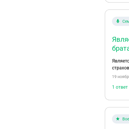
Сем
Явля
брат
Являетс
страхов
19 ноябр
1 ответ
Вое