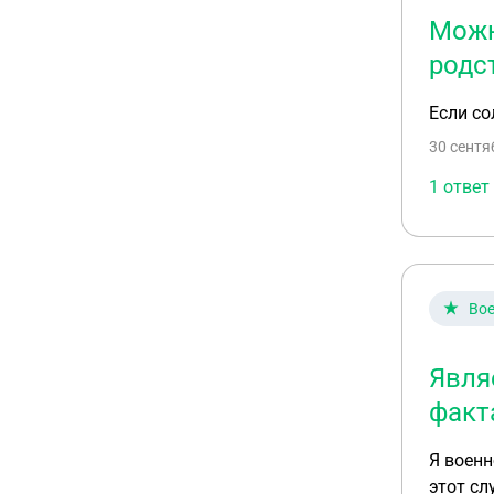
Можн
родс
Если со
30 сентя
1 ответ
Вое
Явля
факт
Я военн
этот сл