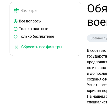
Обя
Фильтры
во
Все вопросы
Только платные
Только бесплатные
Военносл
Сбросить все фильтры
В соответс
государств
предполага
но и право
и до после
сохраняютс
Узнать все
юристы по
На нашем 
специалист