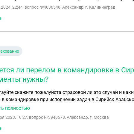
 2024, 22:44
, вопрос №4036548, Александр, г. Калининград
а
рахование
ется ли перелом в командировке в Си
менты нужны?
ауйте скажите пожалуйста страховой ли это случай и ка
н в командировке при исполнении задач в Сирийск Арабс
сколочный перелом дистальной фаланги третьего пальца 
ть полностью
ря 2023, 10:27
, вопрос №3940578, Александр, г. Москва
а