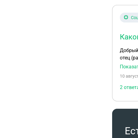
Соц
Како
Добрый 
отец (р
Показа
10 авгус
2 ответ
Ес