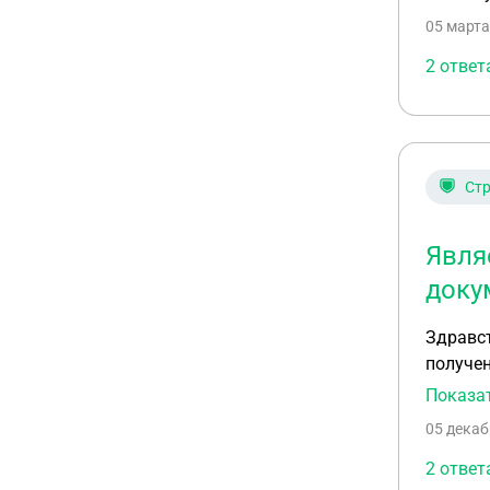
05 марта
2 ответ
Ст
Явля
доку
Здравст
получе
многоо
Показа
05 декаб
2 ответ