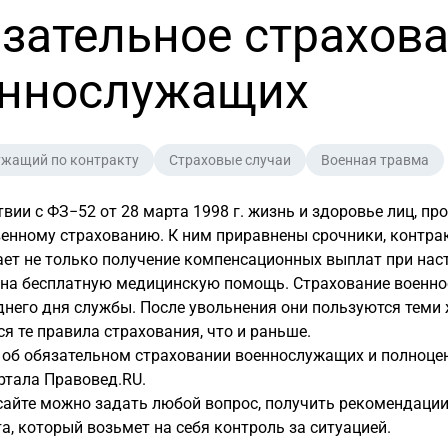
зательное страхов
еннослужащих
ужащий по контракту
Страховые случаи
Военная травма
твии с ФЗ−52 от 28 марта 1998 г. жизнь и здоровье лиц, 
енному страхованию. К ним приравнены срочники, контра
ет не только получение компенсационных выплат при нас
 на бесплатную медицинскую помощь. Страхование военно
днего дня службы. После увольнения они пользуются теми 
я те правила страхования, что и раньше.
 об обязательном страховании военнослужащих и полноце
ртала Правовед.RU.
сайте можно задать любой вопрос, получить рекомендации
а, который возьмет на себя контроль за ситуацией.