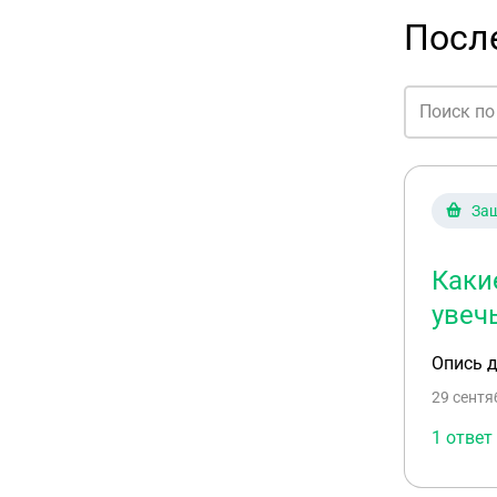
Посл
Защ
Каки
увеч
Опись 
29 сентя
1 ответ