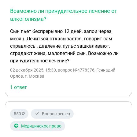
сняли сначала рассматривали с. 105 УК РФ, и ст.
денег, так как решение суда практически
Возможно ли принудительное лечение от
111 УК РФ, больных жалеют вместо того чтобы
предопределено. 3. Может ли суд отклонить
изолировать и лечить до полусмерти.
алкоголизма?
адвоката, предложенного мной, поскольку я
являюсь потерпевшей стороной? 4. Может ли суд
Сын пьет беспрерывно 12 дней, запои через
признать сестру непричастной и при этом
месяц. Лечиться отказывается, говорит сам
назначить ей принудительное лечение в
справлюсь , давление, пульс зашкаливают,
психиатрическом стационаре? 5. Зависят ли
страдают жена, малолетний сын. Возможно ли
условия содержания в психиатрическом
принудительное лечение?
стационаре от признания или непризнания сестры
02 декабря 2025, 15:30
, вопрос №4778376, Геннадий
причастной? Спасибо!
Орлов, г. Москва
1 ответ
550 ₽
Вопрос решен
Медицинское право