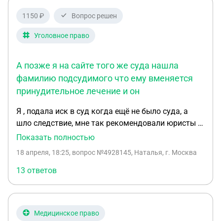
1150 ₽
Вопрос решен
Уголовное право
А позже я на сайте того же суда нашла
фамилию подсудимого что ему вменяется
принудительное лечение и он
Я , подала иск в суд когда ещё не было суда, а
шло следствие, мне так рекомендовали юристы с
этого сайта, а судья взяла этот иск после 16.01.26
Показать полностью
и 21.01.26 вынесла решение т. к. ещё не было суда
18 апреля, 18:25
, вопрос №4928145, Наталья, г. Москва
на сайте мосгорсуд Перовского района не было
никакой информации по решению судьи. А позже
13 ответов
я на сайте того же суда нашла фамилию
подсудимого что ему вменяется принудительное
лечение и он признан невменяемым, решение
Медицинское право
суда определил меру пресечения 26.03 26, а