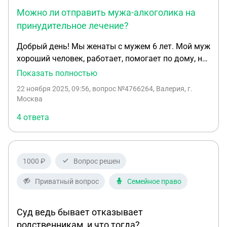
Можно ли отправить мужа-алкоголика на
принудительное лечение?
Добрый день! Мы женаты с мужем 6 лет. Мой муж
хороший человек, работает, помогает по дому, но
он алголик и чем дальше тем становится хуже. У
Показать полностью
него становиться не неадыкватное поведение. В
22 ноября 2025, 09:56
, вопрос №4766264, Валерия, г.
этом момент ему плевать на меня, на
Москва
родителей.Он берет кредиты и на них поит своих
4 ответа
друзей Алкашей,которые этим пользуются. Он
уже ломал себе челюсть,но ничего не момогает.
Из недели 4 дня он пьёт, а три дня нормальный
семьянин. Сейчас изменилась ситация. Я
1000 ₽
Вопрос решен
беременна. Я очень хочу родить. Я не хочу с ним
разводиться. Я наоборот хочу ему помочь
Приватный вопрос
Семейное право
вылечиться, но он не хочет. Точнее он обещает не
пить, но стоит ему увидеть друзей всё начинается
Суд ведь бывает отказывает
с начала. Подскажите пожалуйста есть ли какая-
родственникам, и что тогда?