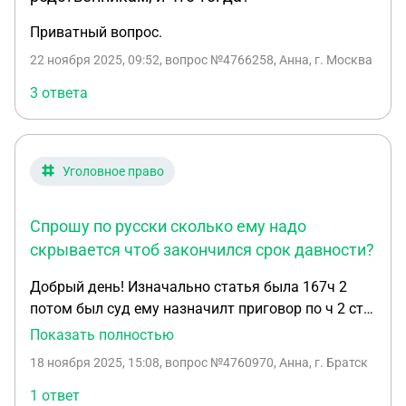
то возможность отправить его на принудительное
лечение?
Приватный вопрос.
22 ноября 2025, 09:52
, вопрос №4766258, Анна, г. Москва
3 ответа
Уголовное право
Спрошу по русски сколько ему надо
скрывается чтоб закончился срок давности?
Добрый день! Изначально статья была 167ч 2
потом был суд ему назначилт приговор по ч 2 ст
101 УК рф принудительное лечение в психиатрии,
Показать полностью
теперь он скрывается. Спрошу по русски сколько
18 ноября 2025, 15:08
, вопрос №4760970, Анна, г. Братск
ему надо скрывается чтоб закончился срок
давности? Помогите разобраться
1 ответ