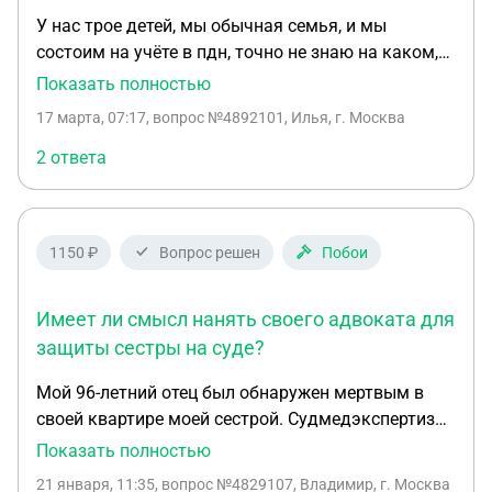
У нас трое детей, мы обычная семья, и мы
состоим на учёте в пдн, точно не знаю на каком,
работаю вахтой дома по долго не бываю , пока
Показать полностью
дома нахожусь всё хорошо , иногда приезжает
17 марта, 07:17
, вопрос №4892101, Илья, г. Москва
комиссия пдн слова не говорят , стоит только
уехать начинают мою жену докучать ,забегают
2 ответа
толпой в дом без стука ,без приглашения, кричат
,детей пугают, жену до истерики доводят ,кошмар
в общем , домик пока не большой детей трое
1150 ₽
Вопрос решен
Побои
маленьких от бордака трудно избавится, жена 7
лет в декрете уже дома одна иногда бывает
выпивает, но не алкашка загульная, дома не куда
Имеет ли смысл нанять своего адвоката для
не ходит особо , да и выходить уже из дому
защиты сестры на суде?
боится куда то, сразу ктото кудато звонит
Мой 96-летний отец был обнаружен мертвым в
говорит что пьяная шатается, так вот ,на днях
своей квартире моей сестрой. Судмедэкспертиза
вечером выпивала утром проспала садики и
установила, что причина смерти - перелом
школу, приехала комиссия увезли на
Показать полностью
грудины и нескольких ребер, полученные в
осведетельствование показало промили, теперь
21 января, 11:35
, вопрос №4829107, Владимир, г. Москва