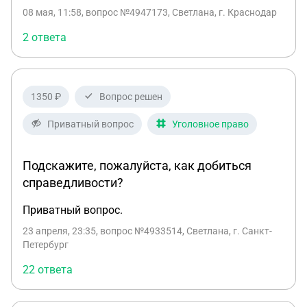
занимается этим вопросом, у него только
08 мая, 11:58
, вопрос №4947173, Светлана, г. Краснодар
административка за неподобающий вид на улице.
Пьет каждый день. Зрительные галюцинации,
2 ответа
эпилепсия. Беспомощен. Водит домой всяких..
1350 ₽
Вопрос решен
Приватный вопрос
Уголовное право
Подскажите, пожалуйста, как добиться
справедливости?
Приватный вопрос.
23 апреля, 23:35
, вопрос №4933514, Светлана, г. Санкт-
Петербург
22 ответа