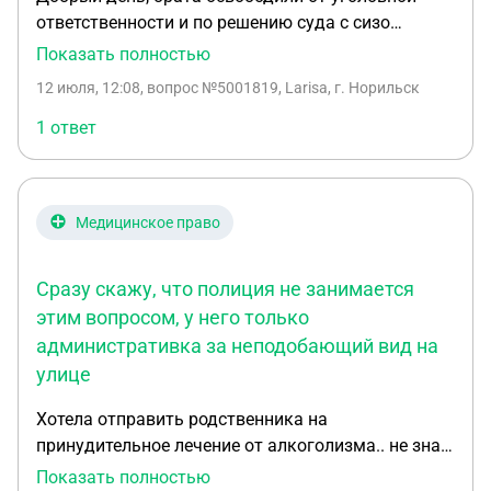
ответственности и по решению суда с сизо
перевели на принудительное лечение в
Показать полностью
психиатрическую больницу, общего типа,
12 июля, 12:08
, вопрос №5001819, Larisa, г. Норильск
стационар. Прошло 5 месяцев , нужно ли
родственникам или законному представителю
1 ответ
подавать ходатайство о прекращении или
изменении принудительной меры имея на руках
мед заключение, организация врачебной
Медицинское право
комиссии через 6 месяцев
Сразу скажу, что полиция не занимается
этим вопросом, у него только
административка за неподобающий вид на
улице
Хотела отправить родственника на
принудительное лечение от алкоголизма.. не знаю
с чего начать. Сразу скажу, что полиция не
Показать полностью