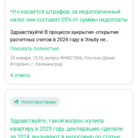
Что касается штрафов, за недоплаченный
налог они составят 20% от суммы недоплаты
Здравствуйте! В процессе закрытия -открытия
расчетных счетов в 2024 году в Эльбу не
подгрузились, или удалились данные по
Показать полностью
поступлениям от одного из контрагентов на
20 января, 15:33
, вопрос №4827906, Плоткин Денис
сумму порядка 1 млн р. В результате налоговой
Игоревич, г. Калининград
проверки это было установлено. По сверке с
4 ответа
контрагентом довнес недостающие суммы
вручную. На текущий момент два вопроса. 1. По
доходам наши данные с налоговой совпадают. По
сумме доплаты Эльба мне считает меньше, чем
Налоговое право
налоговая. Не понимаю, что верно и если верно
то, что пишет налоговая как заплатить
Здравствуйте, такой вопрос, купила
требуемую сумму, чтобы не сбились все расчеты.
2. На 27.01.26 назначено заседание налоговой,
квартиру в 2025 году, декларацию сделали
будет рассматриваться мой вопрос по неуплате.
за 2024, вызывают в налоговую по статье