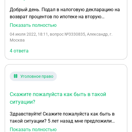
Добрый день. Подал в налоговую декларацию на
возврат процентов по ипотеке на вторую
квартиру, мне пришёл отказ, так как я уже
Показать полностью
получал возврат за первую квартиру, теперь меня
04 июля 2022, 18:11
, вопрос №3330835, Александр, г.
вызывают в налоговую на рассмотрения дела по
Москва
камеральной проверке. Что мне грозит ?
4 ответа
Уголовное право
Скажите пожалуйста как быть в такой
ситуации?
Здравствуйте! Скажите пожалуйста как быть в
такой ситуации? 5 лет назад мне предложили
работу.. Заключалась работа в том что я должен
Показать полностью