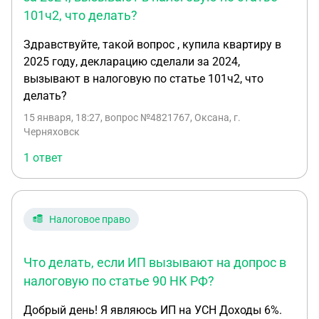
Насколько понимаю мне полагается приличный
101ч2, что делать?
штраф. Хотел попросить выработать позицию,
Здравствуйте, такой вопрос , купила квартиру в
чтобы смягчить возможные последствия. Ответ
2025 году, декларацию сделали за 2024,
эксперта бухгалтерии Эльбы: Добрый день.
вызывают в налоговую по статье 101ч2, что
Насколько я понимаю, вы говорите о
делать?
расхождении между суммами, которые
указывает Эльба при пересчёте налогов из
15 января, 18:27
, вопрос №4821767, Оксана, г.
завершённой задачи и суммами, которые
Черняховск
указаны в требовании налоговой. Скорее всего
1 ответ
дело в том, что согласно данным требования
налог УСН уменьшен только на фиксированные
взносы ИП за себя, а Эльба может также
учитывать суммы взносов в виде 1% с доходов
Налоговое право
свыше 300 000 ₽. Использовать для уменьшения
налога вы можете как фиксированные взносы,
Что делать, если ИП вызывают на допрос в
так и взносы в виде 1%. При этом в письме от
налоговую по статье 90 НК РФ?
08.04.2024 № СД-4-3/4104@ ФНС прямо
указывала, что взносы в виде 1% за 2024 год
Добрый день! Я являюсь ИП на УСН Доходы 6%.