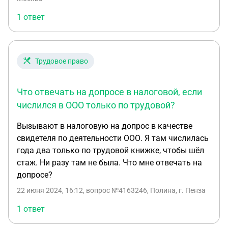
умысла, а иногда учитывается также привлечение
подавала. Деньги тоже она мне не переводит,
к ответственности в первый раз. Подробнее
1 ответ
отдает наличные.Это откуда получается у них
смягчающие обстоятельства разобрала
такие данные? И как мне вести себя на допросе?
налоговая на официальном сайте. Форма
ходатайства законодательно не закреплена, оно
Трудовое право
составляется в свободной форме. Мне
необходимо уменьшить последствия по данному
событию. Уменьшить штраф настолько,
Что отвечать на допросе в налоговой, если
насколько это возможно. 27.01.26 вызывают в
числился в ООО только по трудовой?
налоговую на рассмотрение
Вызывают в налоговую на допрос в качестве
свидетеля по деятельности ООО. Я там числилась
года два только по трудовой книжке, чтобы шёл
стаж. Ни разу там не была. Что мне отвечать на
допросе?
22 июня 2024, 16:12
, вопрос №4163246, Полина, г. Пенза
1 ответ