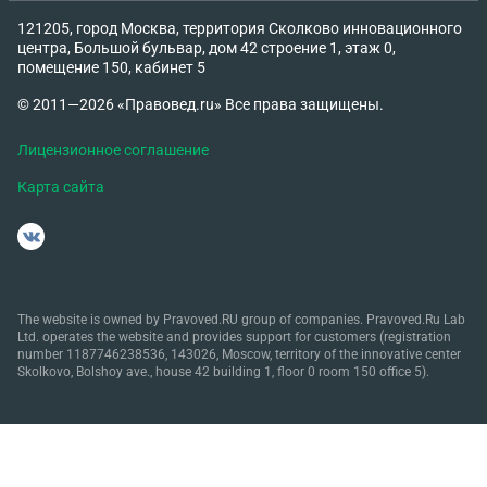
121205, город Москва, территория Сколково инновационного
центра, Большой бульвар, дом 42 строение 1, этаж 0,
помещение 150, кабинет 5
© 2011—2026 «Правовед.ru» Все права защищены.
Лицензионное соглашение
Карта сайта
The website is owned by Pravoved.RU group of companies. Pravoved.Ru Lab
Ltd. operates the website and provides support for customers (registration
number 1187746238536, 143026, Moscow, territory of the innovative center
Skolkovo, Bolshoy ave., house 42 building 1, floor 0 room 150 office 5).