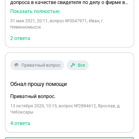
допроса в качестве свидетеля по делу о фирме в
которой работал год назад. Опасаюсь, что на
Показать полностью
основании полученных от меня сведений, я буду
31 мая 2021, 20:11
, вопрос №3047971, Иван, г.
привлечён к ответственности за уклонение от
Невинномысск
уплаты НДФЛ. Зарплата в той фирме, где я был
2 ответа
работником, чёрная.
Приватный вопрос
Все
Обнал прошу помощи
Приватный вопрос.
13 октября 2020, 10:15
, вопрос №2884612, Ярослав, д.
Чебоксары
4 ответа