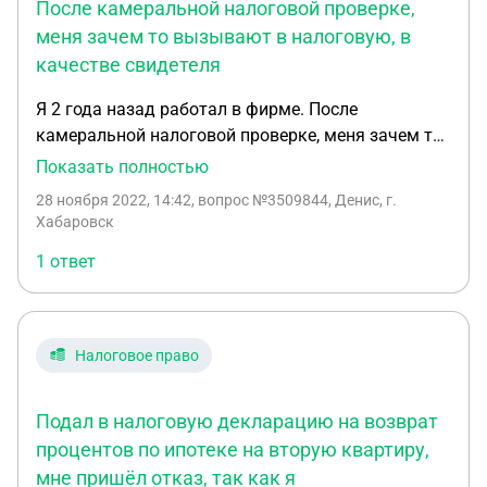
После камеральной налоговой проверке,
меня зачем то вызывают в налоговую, в
качестве свидетеля
Я 2 года назад работал в фирме. После
камеральной налоговой проверке, меня зачем то
вызывают в налоговую, в качестве свидетеля. Я
Показать полностью
не поехал, так как налоговая в другом городе, и
28 ноября 2022, 14:42
, вопрос №3509844, Денис, г.
не могу выехать, времени не хватает. Сегодня мне
Хабаровск
приходит очередное письмо, а в нем
1 ответ
постановление, что я за не явку, получил штраф.
Вопрос, это вообще правомерно. Я руководителя в
глаза не когда не видел, что я им могу сказать.
Прошло хрен знает сколько времени.
Налоговое право
Подал в налоговую декларацию на возврат
процентов по ипотеке на вторую квартиру,
мне пришёл отказ, так как я