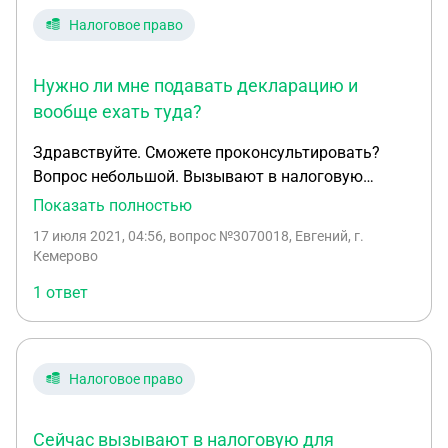
знала о вызове. Правомерно ли наказание?
Налоговое право
Нужно ли мне подавать декларацию и
вообще ехать туда?
Здравствуйте. Сможете проконсультировать?
Вопрос небольшой. Вызывают в налоговую
инспекцию, по поводу того, что в 2017 получил
Показать полностью
доход с биржи с Кипра. Хотят чтобы я подал
17 июля 2021, 04:56
, вопрос №3070018, Евгений, г.
декларацию за 2017 и пояснения. Разве не
Кемерово
прошла исковая давность? Нужно ли мне
1 ответ
подавать декларацию и вообще ехать туда?
Налоговое право
Сейчас вызывают в налоговую для