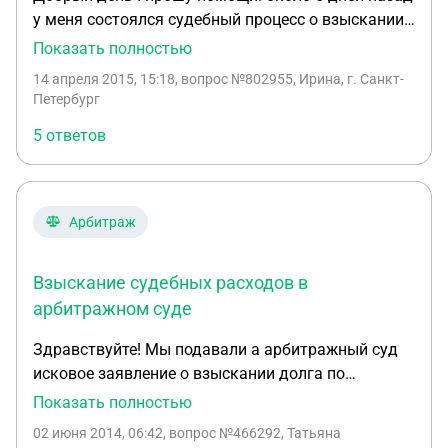
у меня состоялся судебный процесс о взыскании
задолженности по договору поставки. Всё в
Показать полностью
порядке, суд выиграли , на сайте суда уже
14 апреля 2015, 15:18
, вопрос №802955, Ирина, г. Санкт-
опубликовано решение. у меня вопрос. Как
Петербург
правильно мне истребовать сумму судебных
5 ответов
издержек с контрагента ( перелет+ проживание ,
около 14 00 тысяч) ? я пробовала заявить
ходатайство в ходе судебного процесса, но судья
отклонил его , сказал что нужно сначала
Арбитраж
уведомить об этом ответчика. Разъясните
пожалуйста по полочкам , сталкиваюсь с этим
Взыскание судебных расходов в
впервые !
арбитражном суде
Здравствуйте! Мы подавали а арбитражный суд
исковое заявление о взыскании долга по
договору поставки, суд вынес определение в
Показать полностью
нашу пользу, но взыскать с ответчика расходы на
02 июня 2014, 06:42
, вопрос №466292, Татьяна
представительство в суде было отказано, т.к.