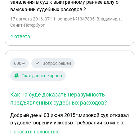
заявления в суд к выигранному раннее делу о
юриста по вопросу возврата денег). На какие
взыскании судебных расходов ?
законодательные акты ссылаться? С уважением
Ирина.
17 августа 2016, 07:11
, вопрос №1347835, Владимир, г.
Санкт-Петербург
4 ответа
600 ₽
Вопрос решен
Гражданское право
Как на суде доказать неразумность
предъявленных судебных расходов?
Добрый день! 03 июня 2015г.мировой суд отказал
в удовлетворении исковых требований ко мне о
взыскании задолженности в сумме 14479,18 руб.
Показать полностью
в полном объеме. Истец подал апелляцию.