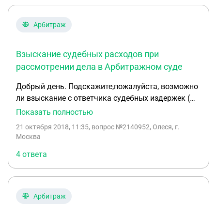
Арбитраж
Взыскание судебных расходов при
рассмотрении дела в Арбитражном суде
Добрый день. Подскажите,пожалуйста, возможно
ли взыскание с ответчика судебных издержек (
госпошлины и расходы на оплату услуг
Показать полностью
представителя при производстве в арбитражном
21 октября 2018, 11:35
, вопрос №2140952, Олеся, г.
суде по выдаче исполнительного листа на
Москва
принудительное исполнение решения третейского
4 ответа
суда?
Арбитраж