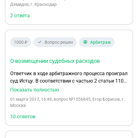
взыскании судебных расходов на представителей.
Демидов, г. Краснодар
Суд взыскал полную стоимость заявленной
2 ответа
суммы, я не согласен и хочу подать
апелляционную жалобу на данное решение.
Скажите пожалуйста, при подаче жалобы мне
нужно платить государственную пошлину или
1000 ₽
Вопрос решен
Арбитраж
нет? Везде разная информация
О возмещении судебных расходов
Ответчик в ходе арбитражного процесса проиграл
суд Истцу. В соответствии с частью 2 статьи 110
АПК РФ расходы на оплату услуг представителя,
Показать полностью
понесенные лицом, в пользу которого принят
01 марта 2017, 16:49
, вопрос №1556845, Егор Борисов, г.
судебный акт, взыскиваются арбитражным судом
Москва
с другого лица, участвующего в деле, в разумных
10 ответов
пределах. В ходе судебного заседания, на
котором рассматривалось заявление Истца о
возмещении судебных расходов, Истец включил