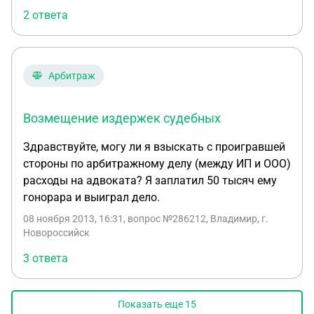
нами это не было подтверждено документально.
2 ответа
Теперь нам нужно подать апелляционную жалобу
или просто заявление, чтобы ответчиком были
возмещены расходы на представителя?
Арбитраж
Возмещение издержек судебных
Здравствуйте, могу ли я взыскать с проигравшей
стороны по арбитражному делу (между ИП и ООО)
расходы на адвоката? Я заплатил 50 тысяч ему
гонорара и выиграл дело.
08 ноября 2013, 16:31
, вопрос №286212, Владимир, г.
Новороссийск
3 ответа
Показать еще
15