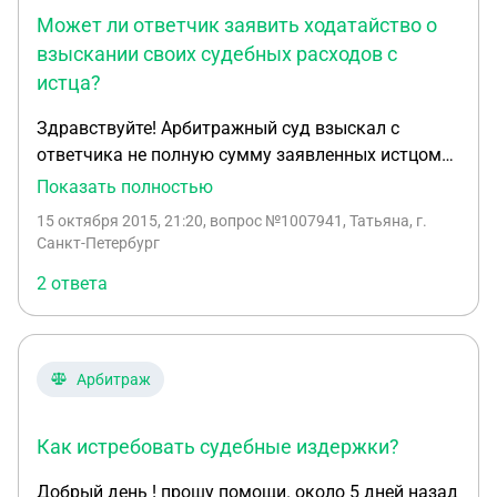
Может ли ответчик заявить ходатайство о
взыскании своих судебных расходов с
истца?
Здравствуйте! Арбитражный суд взыскал с
ответчика не полную сумму заявленных истцом
требований. Считается ли это решение в пользу
Показать полностью
истца? Может ли в таком случае ответчик
15 октября 2015, 21:20
, вопрос №1007941, Татьяна, г.
заявить ходатайство о взыскании своих судебных
Санкт-Петербург
расходов с истца по ч.1 ст.110 АПК РФ и в каком
2 ответа
размере? Спасибо!
Арбитраж
Как истребовать судебные издержки?
Добрый день ! прошу помощи. около 5 дней назад