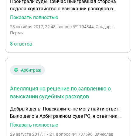
Проиграли суды. Сейчас Выигравшая сторона
взыскания этих расходов? Спасибо огромное!!!
подала ходатайство о взыскании расходов в
размере 37 000 р. Пишут, что в данную сумму
Показать полностью
входят: 1. 30 000 р . - представление интересов в
28 октября 2017, 22:48
, вопрос №1794844, Эльдар, г.
суде первой инстанции , сбор доказательств,
Пермь
обоснование позиции, составление
8 ответов
процессуальных и иных документов,
осуществление процессуальных и иных действий,
возражения на апелляционную жалобу,
подготовка ходатайства о взыскании расходов; 2.
Арбитраж
7 000 р. - представление интересов в краевом
суде; Прошу ответить на 2 вопроса: 1.
Апелляция на решение по заявлению о
Обоснованный ли размер расходов заявляем
Истец, с учетом того, что суды проходили в г.
взыскании судебных расходов
Пермь, а для нашего города это - большие деньги.
Добрый день! Подскажите, не могу найти ответ!
2. Как можно уменьшить размер расходов, с
Было дело в Арбитражном суде РО, я ответчик,
учетом того, что ответчиками являются 2
иск истец выиграл. После вступления решения в
Показать полностью
пенсионера с суммарной пенсией в 15 т.р. в мес.
законную силу истец подал заявление о
29 августа 2017, 17:21
, вопрос №1737596, Вячеслав