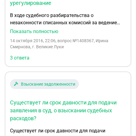
первой инстанции действительно нет полномочий
урегулирование
именно на отказ в удовлетворении таких
В ходе судебного разбирательства о
заявлений при пропуске срока?
незаконности списанных комиссий за ведение
счёта вклада, на стадии апелляции банк вернул
Показать полностью
сумму комиссий (через девять месяцев после
14 октября 2016, 22:06
, вопрос №1408367, Ирина
подачи претензии). Апеллянт (физ. лицо -
Смирнова, г. Великие Луки
пенсионер, инвалид первой группы) через
3 ответа
представителя уточнил требования, исключив
добровольные выплаты. Претензия подана
19.12.2015 ., иск в суд подан 11.04.2016 г. Вопрос:
как юридически обосновать требование о
Взыскание задолженности
возмещении юридических расходов на стадии до
судебного урегулирования (претензия к банку,
Существует ли срок давности для подачи
оставшаяся без ответа, составление жалобы в ЦБ
РФ, в ответ на которую банк выразил желание
заявления в суд, о взыскании судебных
вернуть деньги, но.... вернул только после подачи
расходов?
апелляции, а в суде категорически возражал
Существует ли срок давности для подачи
против всех требований истца;, консультация