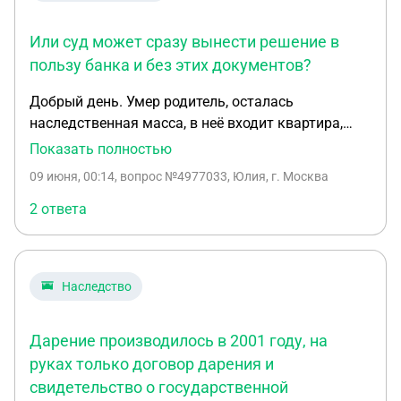
Или суд может сразу вынести решение в
пользу банка и без этих документов?
Добрый день. Умер родитель, осталась
наследственная масса, в неё входит квартира,
которая находится в залоге у банка. Нотариус
Показать полностью
свидетельство о праве на наследство ещё выдал,
09 июня, 00:14
, вопрос №4977033, Юлия, г. Москва
т.к. сейчас идет рассмотрение дела о
расторжении брака родителя (был заключен брак
2 ответа
на территории иностранного государства и там
же расторгнут, но на документах отсутствует
апостиль - устанавливаем факт развода через
Наследство
российский суд, без него нотариус выдать
документы не может). Поступил звонок из суда,
банк, в залоге которого находится квартира,
Дарение производилось в 2001 году, на
подал в суд. Полагаю, за счет квартиры будут
руках только договор дарения и
взыскивать задолженность. Назначено судебное
свидетельство о государственной