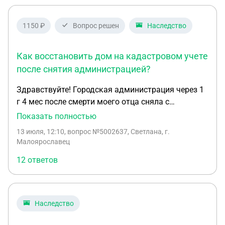
1150 ₽
Вопрос решен
Наследство
Как восстановить дом на кадастровом учете
после снятия администрацией?
Здравствуйте! Городская администрация через 1
г 4 мес после смерти моего отца сняла с
кадастрового учета принадлежавший ему дом.
Показать полностью
Право отца на дом и земельный участок, на
13 июля, 12:10
, вопрос №5002637, Светлана, г.
котором дом находится, было зарегистрировано в
Малоярославец
2003 году на основании ДКП. На мое обращение в
12 ответов
Росреестр мне ответили, что
"Вышеперечисленный объект недвижимого
имущества снят с кадастрового учета на
основании заявления Администрации гор **** №
Наследство
КУВД-*** от 27.09.2024, Акта осмотра от
18.03.2024, в результате которого установлено,