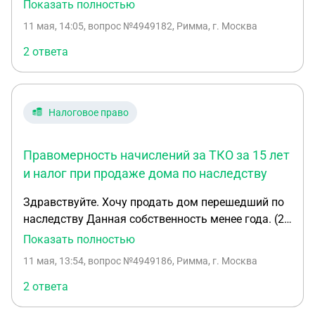
месяца) Свидетельство о праве на наследство
Показать полностью
было получено 15 лет назад, но оформили только
11 мая, 14:05
, вопрос №4949182, Римма, г. Москва
в этом году. Сейчас пришла задолженность за
услуги: тко Кампания рассчитала их за все 15 лет,
2 ответа
подскажите правильно ли это? Разве начисления
не приходят за последние 3 года?
Налоговое право
Правомерность начислений за ТКО за 15 лет
и налог при продаже дома по наследству
Здравствуйте. Хочу продать дом перешедший по
наследству Данная собственность менее года. (2
месяца) Свидетельство о праве на наследство
Показать полностью
было получено 15 лет назад, но оформили только
11 мая, 13:54
, вопрос №4949186, Римма, г. Москва
в этом году. Сейчас пришла задолженность за
услуги: тко Кампания рассчитала их за 15 лет,
2 ответа
подскажите правильно ли это? Разве начисления