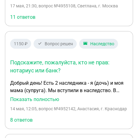
долях) на 3 детей (3 брата). Но наследство не
17 мая, 21:30
, вопрос №4955108, Светлана, г. Москва
оформил, дед давно умер, также умер его сын
(мой отец), могу ли я каким то образом это
11 ответов
сделать сейчас?
1150 ₽
Вопрос решен
Наследство
Подскажите, пожалуйста, кто не прав:
нотариус или банк?
Добрый день! Есть 2 наследника - я (дочь) и моя
мама (супруга). Мы вступили в наследство. В
наследстве есть долг перед банком - кредитная
Показать полностью
карта и кредит наличными. В банке позиция
14 мая, 12:05
, вопрос №4952142, Анастасия, г. Краснодар
такая - оплатить кредит вы можете и без
свидетельства, но информацию о страховке мы
8 ответов
вам не предоставим. Какая-то страховка есть, но
какая и покроет она хоть что-то неизвестно.