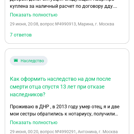
куплена за наличный расчет по договору дду.
Мужем и женой. На момент выдачи ключей, муж
Показать полностью
погиб. Ключи получила по акту приема передачи
29 июня, 20:08
, вопрос №4990913, Марина, г. Москва
ключей , после того, как открыла наследственное
дело. Нотариус ,спустя 6 месяцев, выдала
7 ответов
нотариальное свидетельство о праве на
наследство по 1/2 доли дду. Вторая 1/2 доли
изначально принадлежит супруге. Нотариальное
Наследство
свидетельство предоставлено застройщику.
Застройщик игнорирует запросы, акт приема
передачи квартиры не выдает. Претензия
Как оформить наследство на дом после
отправлена застройщику электронным письмом
смерти отца спустя 13 лет при отказе
почтой России, 10 дней назад. Ответа не
наследников?
последовало. Какие дальнейшие действия ?
Проживаю в ДНР , в 2013 году умер отец, я и две
мои сестры обратились к нотариусу, получили
свидетельство о праве на наследство на землю
Показать полностью
(пай)в равных долях, на дом где я прописан
29 июня, 00:20
, вопрос №4990291, Антонина, г. Москва