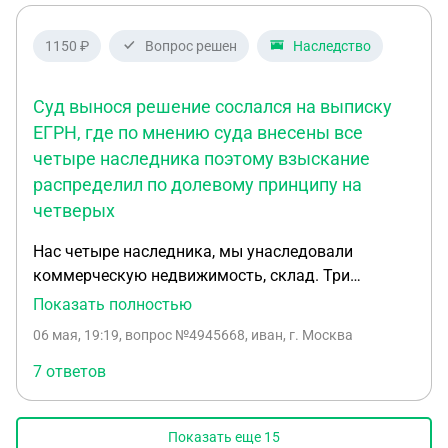
не приходят за последние 3 года? Так же вопрос
про налог, как он будет рассчитан? За последние
1150 ₽
Вопрос решен
Наследство
3 года?
Суд вынося решение сослался на выписку
ЕГРН, где по мнению суда внесены все
четыре наследника поэтому взыскание
распределил по долевому принципу на
четверых
Нас четыре наследника, мы унаследовали
коммерческую недвижимость, склад. Три
наследника включены в выписку ЕГРН т.к.
Показать полностью
получили свидетельство о праве на наследство, а
06 мая, 19:19
, вопрос №4945668, иван, г. Москва
один, это я, нет, т.к. ,не получил с-во о праве на
наследство. Весной на автомобиль гражданина
7 ответов
упал снег с крыши нашего склада. Был суд, суд
первой инстанции с нас взыскал, вынесено
Показать еще
15
решение. Суд вынося решение сослался на