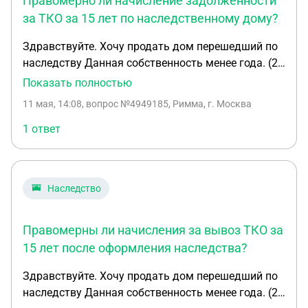
Правомерно ли начисление задолженности
за ТКО за 15 лет по наследственному дому?
Здравствуйте. Хочу продать дом перешедший по
наследству Данная собственность менее года. (2
месяца) Свидетельство о праве на наследство
Показать полностью
было получено 15 лет назад, но оформили только
11 мая, 14:08
, вопрос №4949185, Римма, г. Москва
в этом году. Сейчас пришла задолженность за
услуги: тко Кампания рассчитала их за 15 лет,
1 ответ
подскажите правильно ли это? Разве начисления
не приходят за последние 3 года?
Наследство
Правомерны ли начисления за вывоз ТКО за
15 лет после оформления наследства?
Здравствуйте. Хочу продать дом перешедший по
наследству Данная собственность менее года. (2