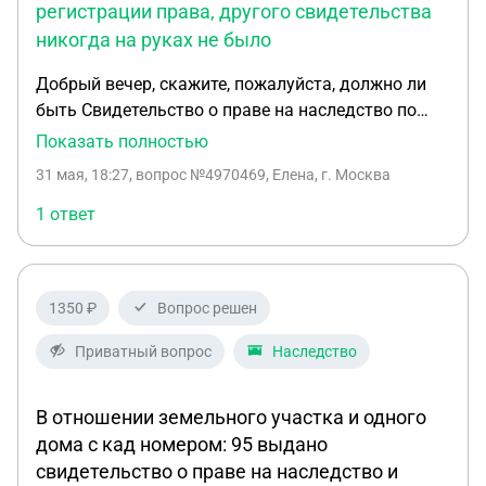
заседание, на которое меня приглашают. Каковы
регистрации права, другого свидетельства
мои действия в данном случае? Могу ли я подать
никогда на руках не было
заявление о приостановлении дела до момента
получения документов, подтверждающих
Добрый вечер, скажите, пожалуйста, должно ли
правообладание? Без них я не могу
быть Свидетельство о праве на наследство по
распоряжаться имуществом, в т.ч. пойти на
закону на руках одареваемого при дарении
Показать полностью
сделку с банком, который может эту квартиру
квартиры? Дарение производилось в 2001 году,
31 мая, 18:27
, вопрос №4970469, Елена, г. Москва
реализовать. Или суд может сразу вынести
на руках только договор дарения и
решение в пользу банка и без этих документов?
свидетельство о государственной регистрации
1 ответ
права, другого свидетельства никогда на руках не
было! Оформляем кредит в Сбербанке под залог
недвижимости, они требуют именно это
1350 ₽
Вопрос решен
свидетельство...
Приватный вопрос
Наследство
В отношении земельного участка и одного
дома с кад номером: 95 выдано
свидетельство о праве на наследство и