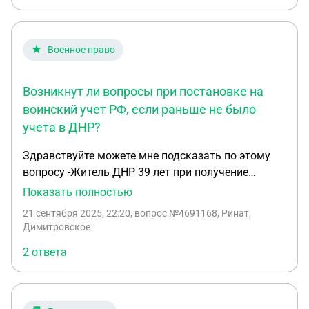
Военное право
Возникнут ли вопросы при постановке на
воинский учет РФ, если раньше не было
учета в ДНР?
Здравствуйте можете мне подсказать по этому
вопросу -Житель ДНР 39 лет при получение
паспорта ДНР в 2018 не становился на воинский
Показать полностью
учет и нет военного билета, а в 2025 получил
21 сентября 2025, 22:20
, вопрос №4691168, Ринат,
паспорт РФ и направление на постановку
Димитровское
воинского учета для получения штампа в паспорт
2 ответа
РФ и военного билета скажите пожалуйста, не
возникнет ли вопрос в военкомате, если при ДНР
паспорте в паспорте ДНР не стоял на учете и нет
военного билета и нет штампа? Уточнить хочу