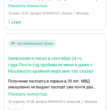
принимать ее отказались без одного из
Показать полностью
родителей. Везде написано, что законный
12 мая, 15:31
, вопрос №4950151, Ольга, г. Москва
представитель не требуется на получение
паспорта РФ. В Мфц говорят что без
1 ответ
представителя не примем, кто прав?
Автомобильное право
Заявления я писал в сентябре 24 го
года.Почти год пробивали меня и даже с
Москвы(по крайней мере мне так сказал
Получение паспорта в первые в 30 лет. МВД
умышленно не выдает паспорт уже почти два
года. Заявления я писал в сентябре 24 го
Показать полностью
года.Почти год пробивали меня и даже с
29 апреля, 19:28
, вопрос №4939427, Алексей, г. Москва
Москвы(по крайней мере мне так сказал ,