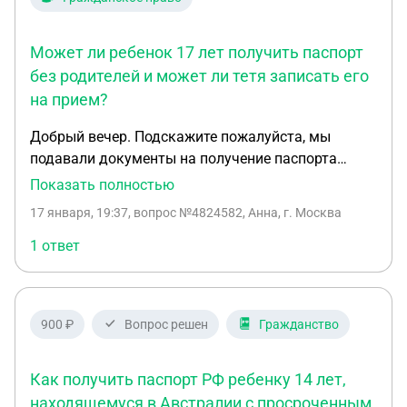
ли делать апостиль-перевод на эти документы?
заверенный договор купли-продажи будет
Какие документы требуются от бывшего мужа,
достаточным доказательством и ТС пропустят
для подачи на гражданство дочери?
без уплаты пошлин и сборов? 2) Если в вопросе
Может ли ребенок 17 лет получить паспорт
выше откажут, то какие есть способы,
без родителей и может ли тетя записать его
альтернативные документы для подтверждения и
на прием?
подпадания под освобождение от пошлин и
Добрый вечер. Подскажите пожалуйста, мы
сборов в моем случае?
подавали документы на получение паспорта
через МФЦ (ребенку 17 лет) Получить паспорт она
Показать полностью
сама без родителей может? Ей сказали что, надо
17 января, 19:37
, вопрос №4824582, Анна, г. Москва
записаться на прием через госуслуги, т.к нет
возможности родителей записаться на прием (
1 ответ
они в отъезде) родная тетя может записаться?
Заранее благодарю.
900 ₽
Вопрос решен
Гражданство
Как получить паспорт РФ ребенку 14 лет,
находящемуся в Австралии с просроченным