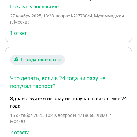
Не было возможности по достижении 20 летнего
Показать полностью
возраста поменять паспорт. Сейчас вернулся в
27 ноября 2025, 13:28
, вопрос №4773044, Мухаммаджон,
Россию и нахожусь в городе в городе в котором
г. Москва
не прописан. Подскажите, как мне поменять
1 ответ
паспорт? Могу ли я его поменять в этом городе
или нужно приехать в город в котором я
прописан? Какие могут быть применены штрафы?
И повлияет ли на получение паспорта отсутствие
Гражданское право
службы в армии?
Что делать, если в 24 года ни разу не
получал паспорт?
Здравствуйте я не разу не получал паспорт мне 24
года
15 октября 2025, 10:49
, вопрос №4718668, Дима, г.
Москва
2 ответа