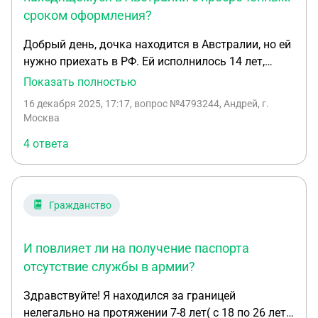
сроком оформления?
Добрый день, дочка находится в Австралии, но ей
нужно приехать в РФ. Ей исполнилось 14 лет,
паспорт она не получила - срок просрочки около 6
Показать полностью
месяцев, т.к. в Австралии сейчас сложно с этим,
16 декабря 2025, 17:17
, вопрос №4793244, Андрей, г.
нужно ехать в Канберру в посольство и т.д. Нужна
Москва
консультация на предмет того, как лучше
4 ответа
действовать в этой ситуации: стараться получить
в Австралии, или пересечь границу, и получить его
в РФ, сколько в текущих условиях это может
занять времени (получение паспорта РФ и загран-
Гражданство
паспорта), какие подводные камни у этого
процесса могут быть?
И повлияет ли на получение паспорта
отсутствие службы в армии?
Здравствуйте! Я находился за границей
нелегально на протяжении 7-8 лет( с 18 по 26 лет).