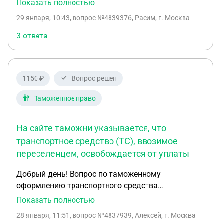
документы. 26 января обратился п посольство
Показать полностью
Молдовы в Москву, подал документы на
29 января, 10:43
, вопрос №4839376, Расим, г. Москва
получение паспорта. Ему сказали, что будет готов
через 2.5 месяца.В интернете узнали, что можно
3 ответа
ускорить процесс. Можете помочь, чтобы сделали
за месяц? Чтобы успеть получить и сделать
медицину.
1150 ₽
Вопрос решен
Таможенное право
На сайте таможни указывается, что
транспортное средство (ТС), ввозимое
переселенцем, освобождается от уплаты
Добрый день! Вопрос по таможенному
оформлению транспортного средства
переселенцем. В 2025 году смог выехать из
Показать полностью
украины и вернуться домой в Запорожскую
28 января, 11:51
, вопрос №4837939, Алексей, г. Москва