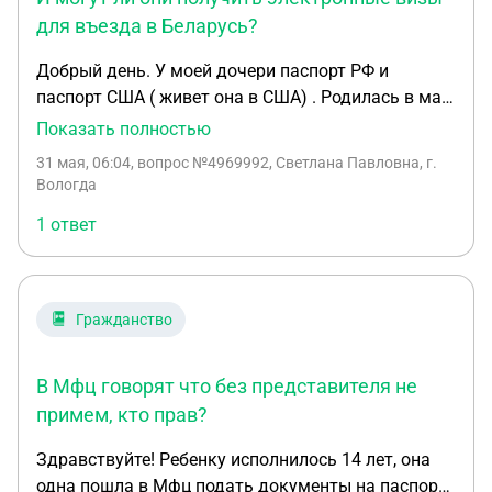
для въезда в Беларусь?
Добрый день. У моей дочери паспорт РФ и
паспорт США ( живет она в США) . Родилась в мае
2026 года внучка в США- паспорт США внучке
Показать полностью
оформили быстро за 2 недели, а вот на получение
31 мая, 06:04
, вопрос №4969992, Светлана Павловна, г.
паспорта РФ для внучки очередь на 10 месяцев. У
Вологда
меня паспорт Республики Беларусь и паспорт РФ -
1 ответ
живу сейчас в Беларуси. Могут ли моя дочь и
внучка прилететь ко мне в Беларусь как
граждане США по паспортам США? И могут ли они
получить электронные визы для въезда в
Гражданство
Беларусь? Не возникнут ли при въезде в РБ и
выезде из РБ у дочери проблемы так как она
В Мфц говорят что без представителя не
имеет и паспорт РФ?
примем, кто прав?
Здравствуйте! Ребенку исполнилось 14 лет, она
одна пошла в Мфц подать документы на паспорт,