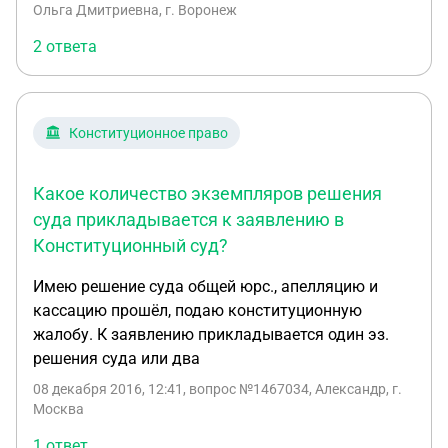
заплатить. Виновник должен понести наказание.
дону и за многое другое. Продажные судьи
Ольга Дмитриевна, г. Воронеж
Поэтому решила подать жалобу в
практически легализовали преступную
2 ответа
конституционный суд РФ. Как это сделать ??
деятельность мошенников, незаконно и
необоснованно применяют к нам 66ФЗ, тем
самым нарушая 330 ГПК РФ, выносят
неправосудные решения. Остальные подробности
Конституционное право
по телефону: 89185503956
Какое количество экземпляров решения
суда прикладывается к заявлению в
Конституционный суд?
Имею решение суда общей юрс., апелляцию и
кассацию прошёл, подаю конституционную
жалобу. К заявлению прикладывается один эз.
решения суда или два
08 декабря 2016, 12:41
, вопрос №1467034, Александр, г.
Москва
1 ответ