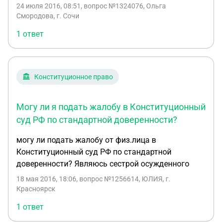
24 июля 2016, 08:51
, вопрос №1324076, Ольга
международный договор, и обязуется исполнять
Смородова, г. Сочи
положения Декларации прав и свобод человека 2.
Указанное определение Судьи вступает
1 ответ
противоречие с ч. 3, статьи 55 Конституции РФ и
ч. 2, статьи 17 Конституции РФ в части: —
ЗАЩИТЫ НРАВСТВЕННОСТИ И МОРАЛИ, —
Конституционное право
ЗДОРОВЬЯ, — прав и законных интересов других
лиц. При этом, грубо нарушается основной закон
России - Конституция РФ 3.Указанное
Могу ли я подать жалобу в Конституционный
определение Судьи вступает в противоречие со
суд РФ по стандартной доверенности?
статьей. 58 ЖК РФ 1, так как согласно части 1
могу ли подать жалобу от физ.лица в
статьи 31 ЖК РФ, чуждый малознакомый мне
Конституционный суд РФ по стандартной
молодой человек Милявский А.С. не является
доверенности? Являюсь сестрой осужденного
членом моей семьи, и никогда им не являлся.
Поэтому коммуналка со смежными комнатами
18 мая 2016, 18:06
, вопрос №1256614, ЮЛИЯ, г.
(см. Приложение №7) это нонсенс. Проживание
Красноярск
лиц разного пола в неприспособленном
1 ответ
помещении это аморально и безнравственно. ЭТО