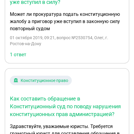
самоуправления в Российской Федерации» а
уже вступил в силу?
некоторые просто проигнорировала, никак не
Может ли прокуратура подать конституционную
отразив их в проекте Устава. Правомерны ли
жалобу а приговор уже вступил в законную силу
подобного рода действия разработчиков проекта
повторный судом
Устава и будет ли последний зарегистрирован
уполномоченными на то государственными
01 октября 2019, 09:21
, вопрос №2530754, Олег, г.
органами? Какие требования предъявляются к
Ростов-на-Дону
содержанию Устава муниципального
1 ответ
образования в соответствии с действующим
законодательством? Каково соотношение
федеральных законов и законов субъектов
Российской Федерации по вопросам местного
Конституционное право
самоуправления? 34. Приведите примеры из
практики Конституционного суда РФ по поводу
Как составить обращение в
обращений Уполномоченного по правам человека
Конституционный суд по поводу нарушения
в РФ; Уполномоченного по правам человека в
конституционных прав администрацией?
субъектах РФ. 4Каков подход Конституционного
суда РФ к подобным вопросам? Обоснуйте этот
Здравствуйте, уважаемые юристы. Требуется
подход.
грамотный юрист для составления обращения в