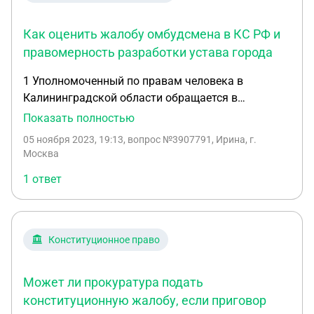
Как оценить жалобу омбудсмена в КС РФ и
правомерность разработки устава города
1 Уполномоченный по правам человека в
Калининградской области обращается в
Конституционный суд РФ с конституционной
Показать полностью
жалобой в интересах гражданина, чье право было
05 ноября 2023, 19:13
, вопрос №3907791, Ирина, г.
нарушено законом Калининградской области,
Москва
примененным в деле третейским судом. Дайте
1 ответ
правовую оценку данной ситуации. 2При
разработке проекта Устава города N. специально
созданная для этого комиссия, ссылаясь на
самостоятельность местного самоуправления и
Конституционное право
закон соответствующего субъекта Российской
Федерации, произвольно интерпретировала целый
Может ли прокуратура подать
ряд положений федерального закона «Об общих
принципах организации местного
конституционную жалобу, если приговор