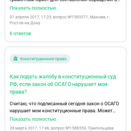
Конституционный суд. Причина: нарушение
Показать полностью
конституционных прав граждан. Коротко о
01 апреля 2017, 17:23
, вопрос №1593371, Максим, г.
проблеме: я проживаю на территории бывшего
Ростов-на-Дону
ДНТ, в 2011 году у нас изменился статус земель,
6 ответов
наша территория реформирована 87
постановлением Ростовской на дону Городской
Думы, нам присвоили статус земель ИЖС зона
Ж-1, но к нам собственникам жилых домов в
Конституционное право
частном секторе по прежнему применяют 66ФЗ,
тем самым нарушая наши права. Администрация
Как подать жалобу в конституционный суд
города не хочет брать нас на баланс, поставщики
энергоресурсов не хотят заключать с нами
РФ, если закон об ОСАГО нарушает мои
прямых договоров, этой ситуацией
права?
незамедлительно воспользовались
Считаю, что подписанный сегодня закон о ОСАГО
криминальные элементы, вымогают через суд с
нарушает мои конституционные права. Может
нас деньги за пользование бесхозной
вообще ремонтировать не хочу. Буду с мятым
инфраструктурой, дороги общего пользования,
Показать полностью
крылом ездить. Но компенсацию мне должны
которые вошли в реестр дорог города Ростова на
28 марта 2017, 17:46
, вопрос №1588359, Припольцева