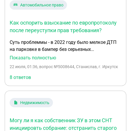
Автомобильное право
Как оспорить взыскание по европротоколу
после переуступки прав требования?
Суть проблеммы - в 2022 году было мелкое ДТП
на парковке в бампер без серьезных
повреждений, при парковке на гололеде под
Показать полностью
уклоном скатился перед вниз во вторую машину,
22 июля, 01:36
, вопрос №5008644, Станислав, г. Иркутск
только лкп повредил по моему осмотру,
оформили европротокол и я забыл о ситуации, я
8 ответов
виновник, сейчас пришло на госуслуги
исполнительное производство о взыскании почти
100тыс, пострадавший в тот же день переуступил
Недвижимость
право требования (цессия) ИПшнику, тот в 2022
году получил со страховой 26тыс по договору без
экспертизы, в 2025 году за 3 дня до истечения 3х
Могу ли я как собственник ЗУ в этом СНТ
лет с момента дтп сделал экспертизу на 110тыс,
инициировть собрание: отстранить старого