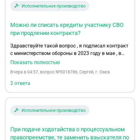
Исполнительное производство
Можно ли списать кредиты участнику СВО
при продлении контракта?
Здравствуйте такой вопрос , я подписал контракт
с министерством обороны в 2023 году в мае , в
сентябре я взял кредит на 300.000 рублей и после
Показать полностью
не внёс один платёж в размере 50.000 рублей ,
Вчера в 04:57
, вопрос №5018786, Сергей, г. Омск
после чего взял ещё кредит в январе 2024 года ,
на примерно 600.000 рублей , и того выходила
2 ответа
сумма около 900.000 рублей без учёта процентов ,
далее в апреле я уехал на сво , банки присылали
мне письма о том что по моему делу началось
Исполнительное производство
исполнительное производство и что они
приезжали якобы ко мне домой для решения
вопроса , я передал им ксерокопию справки о том
При подаче ходатайства о процессуальном
что я на сво , через бабушку , которая отнесла
правопреемстве, те заменить взыскателя по