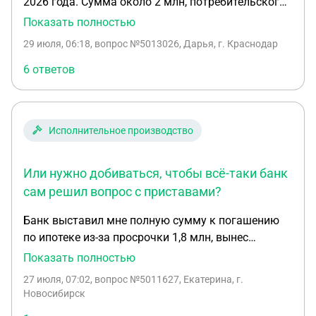
2026 года. Сумма около 2 млн, потребительского
кредита. Муж по контракту на сво с 21 мая 2026
Показать полностью
года. Официально в браке. Подала заявление
29 июля, 06:18
, вопрос №5013026, Дарья, г. Краснодар
фссп на отмену судебного приказа. Пристав
постановил окончить ИП по ФЗ 229 ч4 ст 46
6 ответов
Получается что ИП не прекращено, а только
окончено, банк вправе снова подать приставу
новое дело. Есть закон 377 от 7 окт 22 ч1 ст 2.1ФЗ
Исполнительное производство
ФЗ - 377 Те полное списание долга и прекращение
исполнительного производства, тк я подхожу под
все требования. Что теперь мне нужно сделать,
Или нужно добиваться, чтобы всё-таки банк
оспорить это постановление на это у меня есть
сам решил вопрос с приставами?
еще 10 дней, как это правильно сделать? Или есть
Банк выставил мне полную сумму к погашению
какие то другие варианты?
по ипотеке из-за просрочки 1,8 млн, вынес
исполнительную надпись нотариуса, на
Показать полностью
основании которой возбуждено исполнительное
27 июля, 07:02
, вопрос №5011627, Екатерина, г.
производство. Я внесла на днях 1,2 млн руб в
Новосибирск
банк, сумма долга осталась 600 тыс. Подскажите,