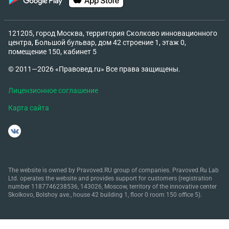
121205, город Москва, территория Сколково инновационного
центра, Большой бульвар, дом 42 строение 1, этаж 0,
помещение 150, кабинет 5
© 2011—2026 «Правовед.ru» Все права защищены.
Лицензионное соглашение
Карта сайта
The website is owned by Pravoved.RU group of companies. Pravoved.Ru Lab
Ltd. operates the website and provides support for customers (registration
number 1187746238536, 143026, Moscow, territory of the innovative center
Skolkovo, Bolshoy ave., house 42 building 1, floor 0 room 150 office 5).