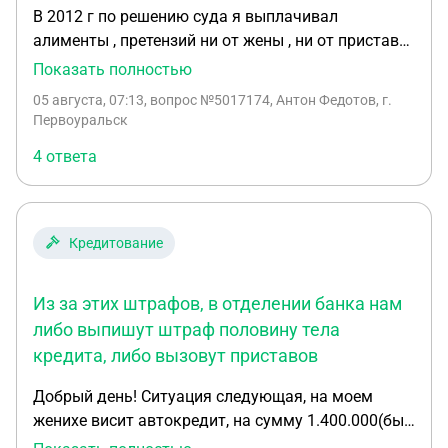
В 2012 г по решению суда я выплачивал
алименты , претензий ни от жены , ни от пристава
не было. В 2026 г. в июле пристав сообщил, что на
Показать полностью
меня возбудили исполнительное производство об
05 августа, 07:13
, вопрос №5017174, Антон Федотов, г.
уплате алиментов за три года до
Первоуральск
совершеннолетия сына . Сыну в июне 2026 года
4 ответа
исполнилось 20 лет. Алименты выплачивались
мной наличными , подтвержденных денежных
переводов нет. Как оспорить, обжаловать
исполнительное производство?
Кредитование
Из за этих штрафов, в отделении банка нам
либо выпишут штраф половину тела
кредита, либо вызовут приставов
Добрый день! Ситуация следующая, на моем
женихе висит автокредит, на сумму 1.400.000(был
изначально) сейчас 1.600.000. Автокредит был