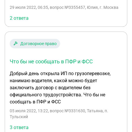
только по безналу. Я хочу заключить договор с
29 июля 2022, 06:35
, вопрос №3355457, Юлия, г. Москва
водителем на доставку товара. Но у него нет
карты. Карта есть только у его жены. Оформлять
2 ответа
карту на себя он не хочет так как снимается
годовая плата за пользованием карты, а это
лишяя трата. Наша бухгалтерия говорит, что по
Договорное право
закону не может перевести оплату за выполненую
работу на карту его жены. Обьясняя это тем, что
мы заключаем договор с водителем, а не с его
Что бы не сообщать в ПФР и ФСС
женой, поэтому и оплата переводится только на
Добрый день открыла ИП по грузоперевозке,
его счёт. Подскажите пожалуйста так ли это? И
нанимаю водителя, какой можно будет
если можно напишите номер статьи в которой
заключить договор с водителем без
указывается, что оплата за выполненую работу
официального трудоустройства. Что бы не
может переводится на карту третьего лица
сообщать в ПФР и ФСС
(жены). Заранее спасибо.
05 июля 2022, 13:22
, вопрос №3331630, Татьяна, п.
Тульский
3 ответа