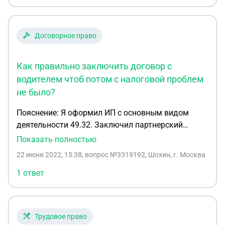
Договорное право
Как правильно заключить договор с
водителем чтоб потом с налоговой проблем
не было?
Пояснение: Я оформил ИП с основным видом
деятельности 49.32. Заключил партнерский
договор с Яндекс. Такси. Через них я создал
Показать полностью
личный кабинет таксопарка и теперь планирую
22 июня 2022, 15:38
, вопрос №3319192, Шохин, г. Москва
подключить водителей на их личных авто. Все
денежные средства заработанные водителями
1 ответ
будут перечисляться мне на р/с, я от их средств
буду иметь только 3%, остальные будут
перечислены им на карты или р/с стороннего
Трудовое право
банка. Как правильно заключить договор с