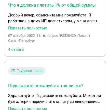
средства за заказы, пока не приняли оферту),
Что я должна платить 1% от общей суммы
поэтому факт подписания оферты мы, наверное,
сможем подтвердить. Спасибо!
Добрый вечер, объясните мне пожалуйста. Я
работаю на дому ИП диспетчером, у меня десять
машин и я их обслуживаю, ищу для них груз. Как я
Показать полностью
нашла груз, водителя довозит до выгрузки. С
07 декабря 2022, 11:16
, вопрос №3520429, Лидия, г.
этого рейса я имею вознаграждение 10%. Вопрос.
Санкт-Петербург
На меня наехала налоговая, что я не правильно в
4 ответа
2021 году отчиталась, доходы минус расходы не
совпадают. Предоставила им договор с го, где я
являюсь перевозчиком, и агентский договор с
водителем где прописано что с каждого рейса я
Трудовое право
перечисляю ему деньги уже за минусом своих
10%. Налоговая отверждает что это не верно. Что
Подскажите пожалуйста так ли это?
я должна платить 1% от общей суммы. Ведь это
же не верно? Я же должна платить со своих 10%.
Здравствуйте. Подскажите пожалуйста. Может ли
Что мне делать?
бухгалтерия перечислить оплату за выполнение
услуги на карту его жены?. Наша фирма работает
Показать полностью