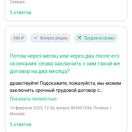
данной организации работы?
Самара
аренды в случае повреждения авто взыскать с
5 ответов
водителя ущерб или еще что-то- упущенную
выгоду, убытки, чем это регулируется? Спасибо за
ответ!
386 ₽
Вопрос решен
Трудовое право
Потом через месяц или через два после его
окончания, сеова заключить с ним такой же
договор на два месяца?
дравствуйте! Подскажите, пожалуйста, мы можем
заключить срочный трудовой договор с
водителем спецтехники на два месяца? Потом
Показать полностью
через месяц или через два после его окончания,
16 февраля 2023, 12:36
, вопрос №3607344, Полина, г.
сеова заключить с ним такой же договор на два
Москва
месяца? И можно ссылки на законодательство
5 ответов