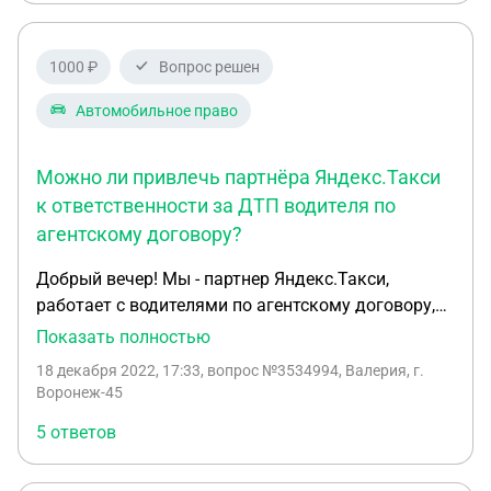
1000 ₽
Вопрос решен
Автомобильное право
Можно ли привлечь партнёра Яндекс.Такси
к ответственности за ДТП водителя по
агентскому договору?
Добрый вечер! Мы - партнер Яндекс.Такси,
работает с водителями по агентскому договору,
где мы - агент, водитель - принципал. На днях нам
Показать полностью
пришло письмо, где мы приглашаемся третьей
18 декабря 2022, 17:33
, вопрос №3534994, Валерия, г.
стороной на судебное заседание, где, судя по
Воронеж-45
имеющимся данным, слушается дело, суть
5 ответов
которого в том, что водитель, находясь на заказе,
попал в ДТП на арендном автомобиле (не нашем),
на котором не было страховки и сейчас второй