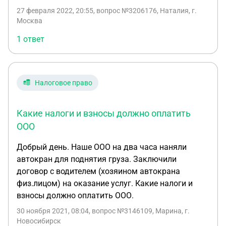
договор аренды грузового автомобиля без
оставшиеся 9 тыс я делаю переводом напрямую
27 февраля 2022, 20:55
, вопрос №3206176, Наталия, г.
экипажа. Мне нужно нанять водителя на
со своего счета водителю, указывая в назначении
Москва
постоянной основе. Какой заключить договор с
какую-то фразу, чтобы было четко видно, что это
1 ответ
водителем? Трудовой договор или договор на
не мой доход. Верно? Также, в дальнейшем, я
оказание транспортных услуг? Можете отправить
планирую приобрести на свое имя автомобиль
бланк договора на аренду и трудовой договор?
для грузоперевозок, чтобы муж сестры ездил на
ней и развозил грузы. Какой договор необходимо
Налоговое право
заключать с ним? Нужна ли от меня
доверенность на машину на него, чтобы он мог
Какие налоги и взносы должно оплатить
без проблем развозить грузы? Есть ли какие то
ООО
подводные камни. Заранее спасибо.
Добрый день. Наше ООО на два часа наняли
автокран для поднятия груза. Заключили
договор с водителем (хозяином автокрана
физ.лицом) на оказание услуг. Какие налоги и
взносы должно оплатить ООО.
30 ноября 2021, 08:04
, вопрос №3146109, Марина, г.
Новосибирск