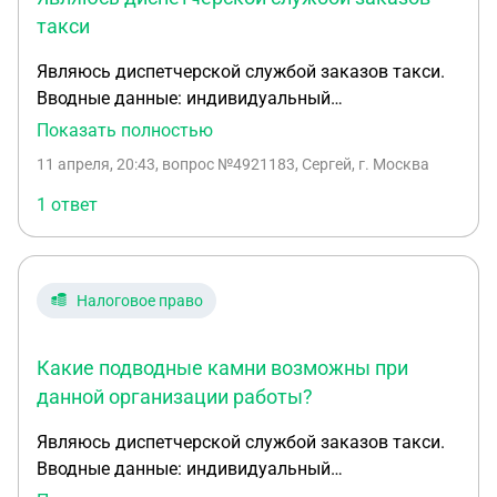
такси
Являюсь диспетчерской службой заказов такси.
Вводные данные: индивидуальный
предприниматель на УСН (Доходы) 06.03 я начал
Показать полностью
деятельность диспетчерской службы заказов
11 апреля, 20:43
, вопрос №4921183, Сергей, г. Москва
такси. Является оператором персональных
данных (для бухгалтерского и кадрового учёта).
1 ответ
Схема работы следующая: составлен агентский
договор с водителем, где ИП - агент, а водитель
принципал, выполнение требований 580 фз
Налоговое право
возложены на приципала. По договору агентское
вознаграждение за предоставление заказа
принципалу составляет 7 процентов от суммы,
Какие подводные камни возможны при
полученной принципалом от клиента (они
данной организации работы?
рассчитываются между собой, чек формирует
Являюсь диспетчерской службой заказов такси.
водитель в приложении Мой налог) Сумма
Вводные данные: индивидуальный
агентского вознаграждения снимается с
предприниматель на УСН (Доходы) 06.03 я начал