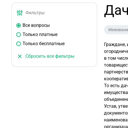
Дач
Фильтры
Все вопросы
Межевани
Только платные
Только бесплатные
Граждане, 
огороднич
Сбросить все фильтры
в том числ
товарищес
партнерств
кооператив
То есть да
имущества 
объединен
Устав, ут
документо
наименова
организац