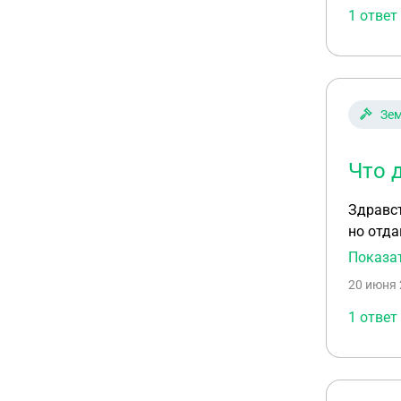
Очень 
1 ответ
Зем
Что 
Здравст
но отда
кадастр
Показа
20 июня 
1 ответ