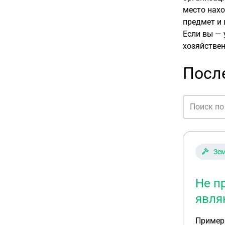
место нах
предмет и 
Если вы — 
хозяйствен
Посл
Зем
Не п
явля
Примерн