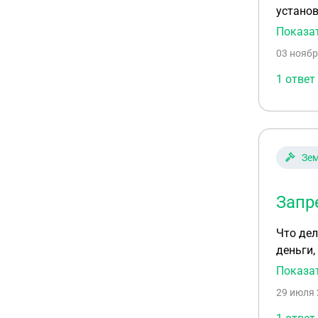
установ
даче за
Показа
никаких
03 ноябр
выделен
просит 
1 ответ
никаких
Зем
Запр
Что дел
деньги, то проех
собстве
Показа
29 июля 