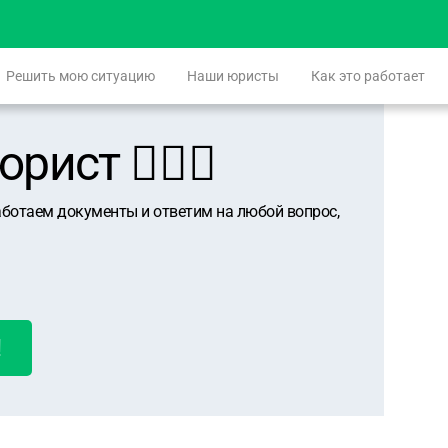
Решить мою ситуацию
Наши юристы
Как это работает
ист 👨🏻‍⚖️
аботаем документы и ответим на любой вопрос,
!