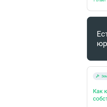
1 ответ
Ес
юр
Зем
Как 
собс