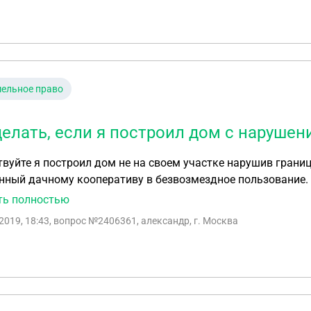
прошу помощи.
ельное право
делать, если я построил дом с нарушен
вуйте я построил дом не на своем участке нарушив грани
нный дачному кооперативу в безвозмездное пользование. 
ового номера. Что грозит?
ть полностью
2019, 18:43
, вопрос №2406361, александр, г. Москва