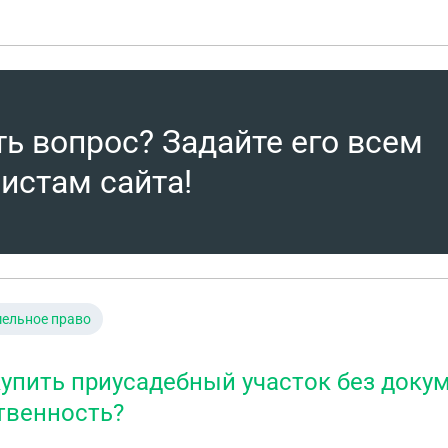
ть вопрос? Задайте его всем
истам сайта!
ельное право
купить приусадебный участок без докум
твенность?