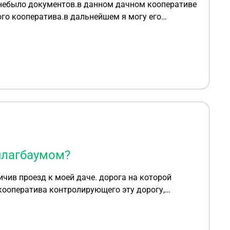
и небыло документов.в данном дачном кооперативе
го кооператива.в дальнейшем я могу его
 шлагбаумом?
чив проезд к моей даче. дорога на которой
кооператива контролирующего эту дорогу,
влению данной дороги, не проводил. общение с
 Проезд ограничен не только собственникам дач,