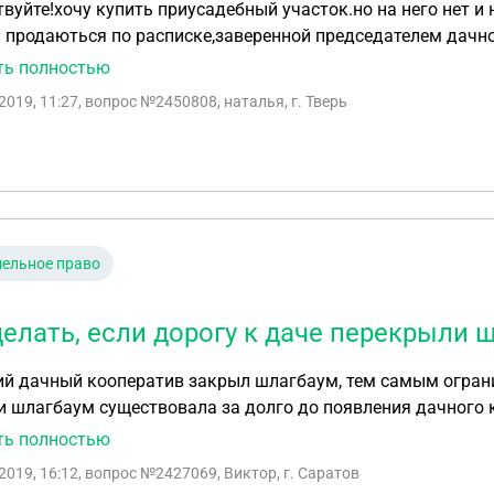
вуйте!хочу купить приусадебный участок.но на него нет 
 продаються по расписке,заверенной председателем дачно
тально оформить на себя?заранее спасибо.
ть полностью
2019, 11:27
, вопрос №2450808, наталья, г. Тверь
ельное право
делать, если дорогу к даче перекрыли
й дачный кооператив закрыл шлагбаум, тем самым ограни
 шлагбаум существовала за долго до появления дачного 
 ремонтных работ данный дачный кооператив, по восстано
ть полностью
ателем дачного кооператива не принесло никаких плодов.
2019, 16:12
, вопрос №2427069, Виктор, г. Саратов
Куда обращаться в данной ситуации? На основание каких законов писать жалобы?