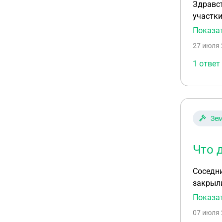
Здравст
участки
докумен
Показа
27 июля 
1 ответ
Зем
Что 
Соседни
закрыли
никаких
Показа
председ
07 июля 
но и всему спец транспорту. 