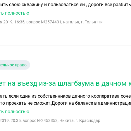
ить свою скважину и пользоваться ей , дороги все разбиты
вален металлич хламом соседа по даче , что иногда не уда
ть полностью
 мер , мусор не вывозится , вывозим сами , пользуюсь тол
я 2019, 16:35
, вопрос №2574431, наталья, г. Тольятти
о 13 квт ! Обращалась в СНТ с заключ договора только на п
вносить полную стоимость чл взносов ! За что ? За то , что
 услуг ? И выходила из СНТ никакую долю общего имуществ
ельное право
ет на въезд из-за шлагбаума в дачном
ать если один из собственников дачного кооператива хоче
ать не сможет.Дороги на балансе в администрации не стоят (говорят вроде как не муниципальная
нность, а дороги сельско-хозяйственного назначения)
ть полностью
2019, 20:35
, вопрос №2453353, Никита, г. Краснодар