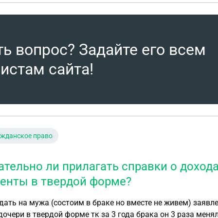
ть вопрос? Задайте его всем
истам сайта!
ажданское право
ательно ли прилагать справки о дохода
енты в твердой форме?
дать на мужа (состоим в браке но вместе не живем) заявл
дочери в твердой форме тк за 3 года брака он 3 раза меня