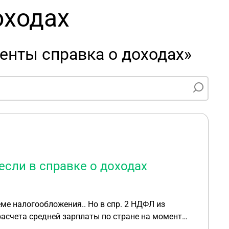
оходах
енты справка о доходах»
сли в справке о доходах
ме налогообложения.. Но в спр. 2 НДФЛ из
расчета средней зарплаты по стране на момент
1 тыс. и + пени за недоплату алиментов исходя из