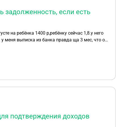
ь задолженность, если есть
те на ребёнка 1400 р,ребёнку сейчас 1,8.у него
 у меня выписка из банка правда ща 3 мес, что он
й денежной сумме и приложить выписку и как
е сделать?
для подтверждения доходов