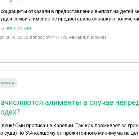
соцзащиты отказали в предоставлении выплат на детей мо
щей семьи а именно не предоставила справку о получении
ние). Но я на алименты не подавала и их не получаю. Нас
ть полностью
ть. Правомерны ли требования органов соцзащиты об обязании меня подать в суд на алименты и
ря 2016, 22:56
, вопрос №1411126, Михаил, г. Москва
авить требуемую справку об их получении?
именты
начисляются алименты в случае непре
ходах?
день! Сын прописан в Карелии. Так как проживает за границ
 суда) по 3\4 каждому от прожиточного минимума на дете