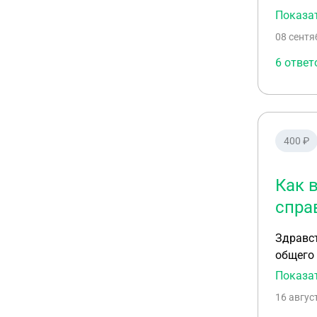
официал
Показа
прилагать спр
08 сентя
( 19 се
официал
6 ответ
400 ₽
Как 
спра
Здравствуйте! Бывший супруг не желает в добровольном
общего 
потому 
Показа
зарплату в разм
16 авгус
алимен