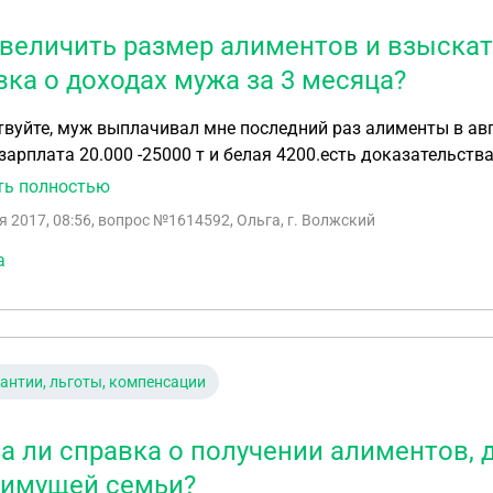
увеличить размер алиментов и взыскат
вка о доходах мужа за 3 месяца?
вуйте, муж выплачивал мне последний раз алименты в авгус
зарплата 20.000 -25000 т и белая 4200.есть доказательства
 больше 20.000 т.могу ли я подать на алименты в твёрдо
ть полностью
ь долг,что он мне не платил с сентября, как правильно вс
я 2017, 08:56
, вопрос №1614592, Ольга, г. Волжский
а
антии, льготы, компенсации
а ли справка о получении алиментов, 
имущей семьи?