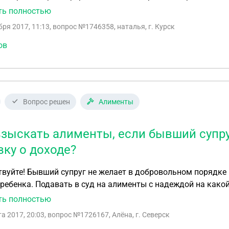
ьно или не работал вообще, прошу назначить полный прожито
ть полностью
авку 2-ндфл о доходах мужа?(мне негде ее взять) Свою справку о доходах?(если да то за какие года?)
бря 2017, 11:13
, вопрос №1746358, наталья, г. Курск
нтября 2017 года заканчивается отпуск по уходу за ребенко
ьно и сейчас работаю 2 недели)
ов
Вопрос решен
Алименты
взыскать алименты, если бывший супр
вку о доходе?
 порядке платить алименты для содержания нашего
ребенка. Подавать в суд на алименты с надеждой на какой
что он сам себе начальник (ИП) и просто принесет липовую
ть полностью
ере 3000 рублей, если не меньше. Каким образом я могу всё же взыскать достойную сумму
та 2017, 20:03
, вопрос №1726167, Алёна, г. Северск
тов с бывшего мужа на содержание ребенка?