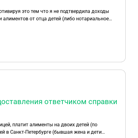
тивируя это тем что я не подтвердила доходы
 алиментов от отца детей (либо нотариальное
колько я знаю подать на алименты это мое право а
доставления ответчиком справки
ей, платит алименты на двоих детей (по
й в Санкт-Петербурге (бывшая жена и дети