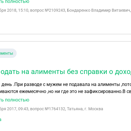
ть полностью
ммы. Так же наложили арест на автомобиль, который нео
бря 2018, 15:10
, вопрос №2109243, Бондаренко Владимир Витаевич,
ности. Правомерно ли это?
именты
подать на алименты без справки о дохо
де с мужем не подавала на алименты ,потому что муж работает не официально .Алименты
ваются ежемесячно ,но ни где это не зафиксированно.В свя
на алименты что бы не требовалась справка о доходах быв
ть полностью
бря 2017, 09:43
, вопрос №1764132, Татьяна, г. Москва
а