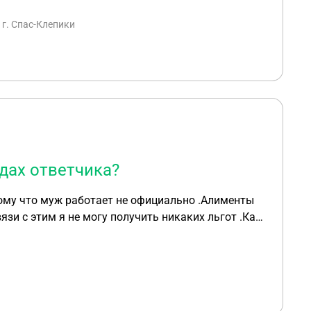
бходим для осуществления предпринимательской
 г. Спас-Клепики
дах ответчика?
зи с этим я не могу получить никаких льгот .Как
шего супруга .