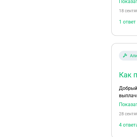
Показа
этой су
18 сентя
деятель
1 ответ
Ал
Как 
Добрый день .При разво
выплачи
подать 
Показа
28 сентя
4 ответ