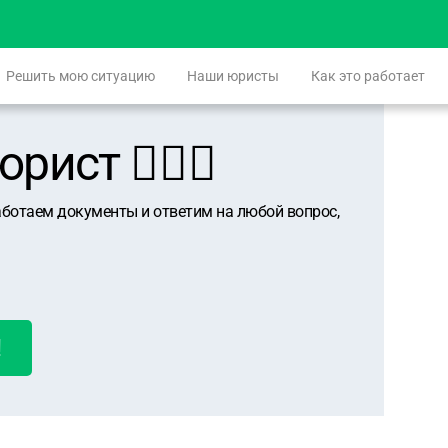
Решить мою ситуацию
Наши юристы
Как это работает
ист 👨🏻‍⚖️
аботаем документы и ответим на любой вопрос,
!