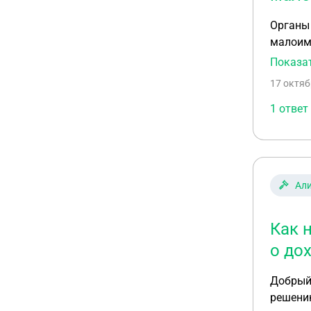
Органы 
малоиму
соглаше
Показа
не обязаннос
17 октяб
предост
1 ответ
Ал
Как 
о до
Добрый 
решению