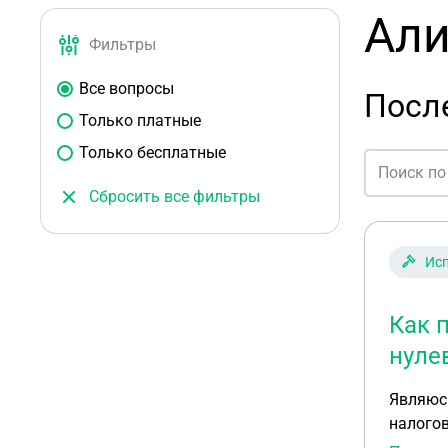
Али
Фильтры
Все вопросы
После
Только платные
Только бесплатные
Сбросить все фильтры
Исп
Как 
нуле
Являюсь
налогов
обращен