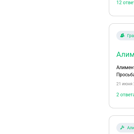
12 отве
Гр
Алим
Алимент
Просьба
21 июня 
2 ответ
Ал