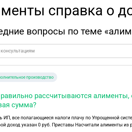
менты справка о д
дние вопросы по теме «алим
олнительное производство
правильно рассчитываются алименты, е
вая сумма?
 ИП, все полагающиеся налоги плачу по Упрощенной систе
ой доход указан 0 руб. Приставы Насчитали алименты из 
ия в суд истца - примерно 44 тыс , соответственно 25 % -1