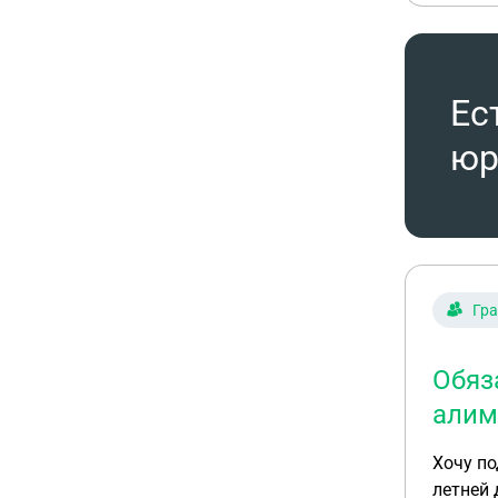
Ес
юр
Гр
Обяз
алим
Хочу по
летней 