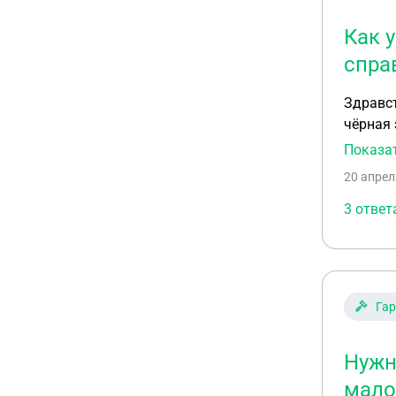
Как 
спра
Здравст
чёрная 
получал
Показа
взыскат
20 апрел
3 ответ
Гар
Нужн
мало