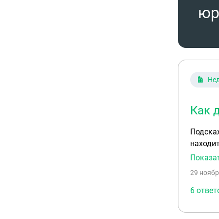
юр
Не
Как 
Подскаж
находит
на крас
Показа
землях 
29 ноябр
это зем
6 ответ