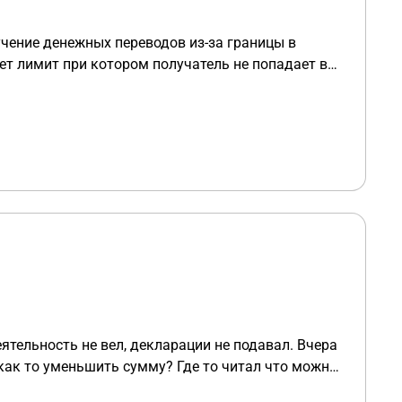
аключение? 3. Обязательно ли
к вспомогательному? Или же можно дать
учение денежных переводов из-за границы в
ами это подтвердить)? 4. Должен ли
ует лимит при котором получатель не попадает в
помогательного объекта или собственником
 надзор не мучал, а какое у него будет по