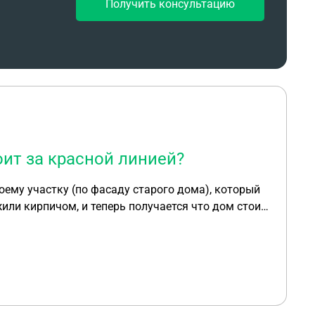
Получить консультацию
оит за красной линией?
оему участку (по фасаду старого дома), который
или кирпичом, и теперь получается что дом стоит
а по упрощенной системе, т.к. дом находится на
к, за который я плачу налог, за красной линией