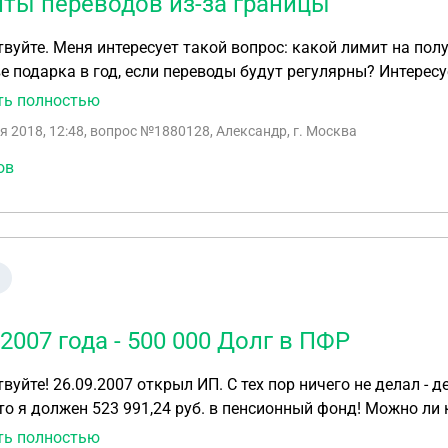
ты переводов из-за границы
 еще специализированные организации могут дать соответствующее з
 на земельном участке основного объекта по отношению 
вуйте. Меня интересует такой вопрос: какой лимит на пол
я о том, что основное будет построено позже (и какими документ
е подарка в год, если переводы будут регулярны? Интерес
ой объект обязательно принадлежать правообладателю вс
ения валютного контроля банка и налоговой
ть полностью
а может выступать иное лицо? 5. Может есть какой-то другой выход из этой ситуации (для меня
я 2018, 12:48
, вопрос №1880128, Александр, г. Москва
 получить право собственности на объект, чтобы Земельный
документу назначение - не важно)?
ов
2007 года - 500 000 Долг в ПФР
ал - деятельность не вел, декларации не подавал. Вчера
жен 523 991,24 руб. в пенсионный фонд! Можно ли как то уменьшить сумму? Где то читал что можно
е декларации и сумма будет перерасчитана. Что можно сделать в моей ситуации? Если придется
ть полностью