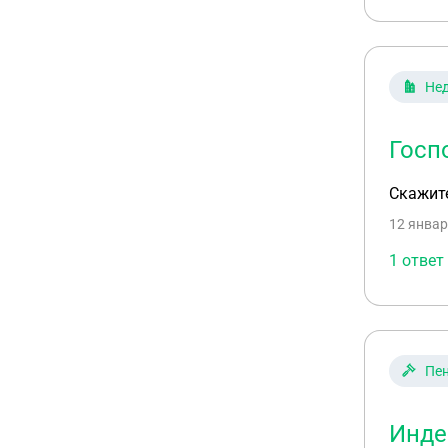
Не
Госп
Скажите
12 январ
1 ответ
Пен
Инде