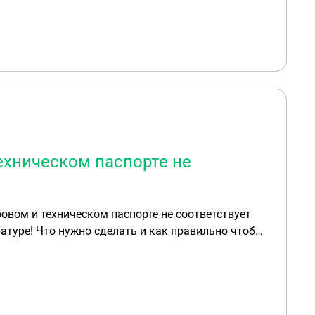
вартире наложили обременение права из-за этого
ехническом паспорте не
овом и техническом паспорте не соответствует
атуре! Что нужно сделать и как правильно чтобы
то было в собственности у муниципалитета!
лено. Но оформлено, судя по всему, не так как на