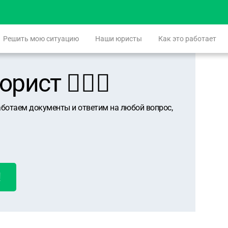
Решить мою ситуацию
Наши юристы
Как это работает
ист 👨🏻‍⚖️
аботаем документы и ответим на любой вопрос,
!