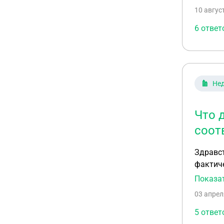
платить
10 авгус
долга.
6 ответ
Не
Что 
соот
Здравст
фактиче
это все
Показа
Снимало
03 апрел
самом 
5 ответ