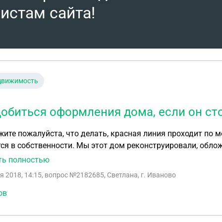
истам сайта!
движимость
добиться оформления дома, если он ст
ите пожалуйста, что делать, красная линия проходит по м
ся в собственности. Мы этот дом реконструировали, облож
ной линии (режет ее). Сейчас дали отказ в оформлении дом
ть полностью
общего пользования. Как такое может быть, что мой участо
я 2018, 14:15
, вопрос №2182685, Светлана, г. Иваново
ли общего пользования?
ов