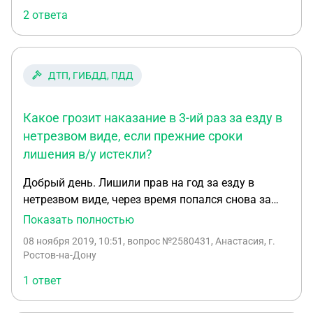
2 ответа
ДТП, ГИБДД, ПДД
Какое грозит наказание в 3-ий раз за езду в
нетрезвом виде, если прежние сроки
лишения в/у истекли?
Добрый день. Лишили прав на год за езду в
нетрезвом виде, через время попался снова за
рулем в нетрезвом виде, увеличили срок лишения
Показать полностью
прав и штраф 200т, вышел срок лишения, но
08 ноября 2019, 10:51
, вопрос №2580431, Анастасия, г.
штраф не уплачен, и права не получены, попался
Ростов-на-Дону
третий раз за езду в нетрезвом виде и попал в
1 ответ
дтп, посадили на 15 суток, что будет дальше?
Какое грозит наказание?