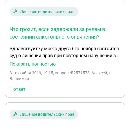
Лишение водительских прав
Что грозит, если задержали за рулем в
состоянии алкогольного опьянения?
Здравствуйте,у моего друга 6го ноября состоится
суд о лишении прав при повторном нарушении за
год,но когда сотрудники ДПС остановили двух
Показать полностью
понятых и предложили пройти
31 октября 2019, 19:15
, вопрос №2571573, Алексей, г.
медосвидетельствование на месте показала
Владимир
(0,11мг/л)это все было заснято на видео ,
1 ответ
сотрудники ДПС с одного понятого только взяли
подпись почему то.... Дальше сотрудники с
другом поговорили и отпустили,я за ним на своей
машине поехал следом,на светофоре его опять
Лишение водительских прав
остановили сотрудники ДПС и предложили
поехать в больницу,и не отстраняя от управления