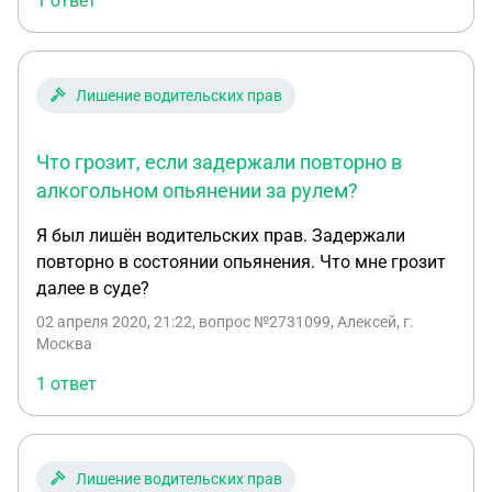
1 ответ
руля так ГАИ составило протакол ,хотя знакомый
на суде сказал что не помнит как сел за руль
моего автомобиля
Лишение водительских прав
Что грозит, если задержали повторно в
алкогольном опьянении за рулем?
Я был лишён водительских прав. Задержали
повторно в состоянии опьянения. Что мне грозит
далее в суде?
02 апреля 2020, 21:22
, вопрос №2731099, Алексей, г.
Москва
1 ответ
Лишение водительских прав