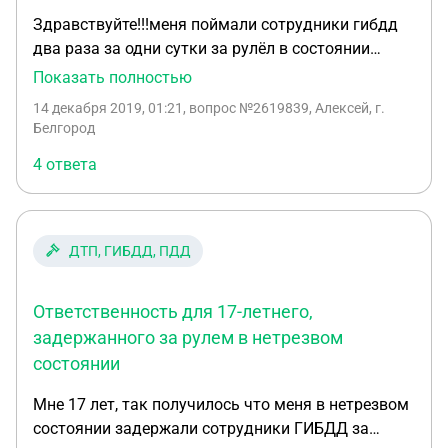
Здравствуйте!!!меня поймали сотрудники гибдд
два раза за одни сутки за рулёл в состоянии
алкогольного опьянения,у меня был суд на
Показать полностью
котором я не присутствовал,в итоге мне пришло
14 декабря 2019, 01:21
, вопрос №2619839, Алексей, г.
письмо,с двумя штрафами по 30 тысяч рублей,и
Белгород
два постановления на лишения по 1,5
4 ответа
года,подскажите это получается меня лишили на
3 года,или всё таки 1,5 как это понимать????
ДТП, ГИБДД, ПДД
Ответственность для 17-летнего,
задержанного за рулем в нетрезвом
состоянии
Мне 17 лет, так получилось что меня в нетрезвом
состоянии задержали сотрудники ГИБДД за