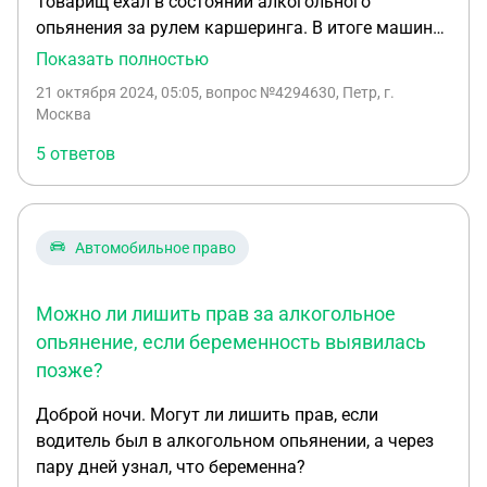
Товарищ ехал в состоянии алкогольного
опьянения за рулем каршеринга. В итоге машина
перевернулась и очень сильно пострадала. Но при
Показать полностью
это другие участники ДТП отсутствуют.
21 октября 2024, 05:05
, вопрос №4294630, Петр, г.
Материальный ущерб приченен только
Москва
каршерингу. Сотрудники выдали ему на руки
5 ответов
только постановление об отказе в возмубуждени
административного правонарушения, но при этом
настояли на том, чтоб от освидетельствования
отказался ( ибо будет только хуже) проктол об
Автомобильное право
отказе составляли при двух понятых под
видеозапись. Вопрос: какие следуют
Можно ли лишить прав за алкогольное
юридические последствия? И почему на руки ему
выдали только отказ в возбуждении
опьянение, если беременность выявилась
административного правонарушения?
позже?
Доброй ночи. Могут ли лишить прав, если
водитель был в алкогольном опьянении, а через
пару дней узнал, что беременна?