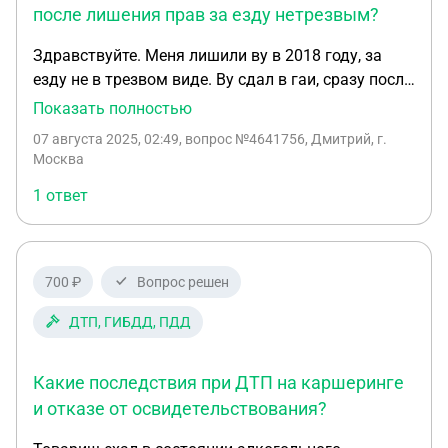
после лишения прав за езду нетрезвым?
Здравствуйте. Меня лишили ву в 2018 году, за
езду не в трезвом виде. Ву сдал в гаи, сразу после
суда. Права давно уже вернули, больше ву меня
Показать полностью
не лишали. После этого времени, были мелкие
07 августа 2025, 02:49
, вопрос №4641756, Дмитрий, г.
штрафы: Превышение скорости, езда по
Москва
автобусной полосе. Смогу я устроится - водителем
1 ответ
трамвая?
700 ₽
Вопрос решен
ДТП, ГИБДД, ПДД
Какие последствия при ДТП на каршеринге
и отказе от освидетельствования?