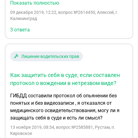
рулём автомобиля, тест на алкоголь сделали, все
Показать полностью
задокументировали. Вопрос: какой штраф я за
09 декабря 2019, 12:22
, вопрос №2614450, Алексей, г.
это понесу? (за это прав лишают, но у меня их нет
Калининград
вообще)
3 ответа
Лишение водительских прав
Как защитить себя в суде, если составлен
протокол о вождении в нетрезвом виде?
ГИБДД составили протокол об опьянении без
понятых и без видеозаписи , я отказался от
медицинского освидетельствования, могу ли я
защищать себя в суде и есть ли смысл?
13 ноября 2019, 08:34
, вопрос №2585881, Рустам, п.
Кировское