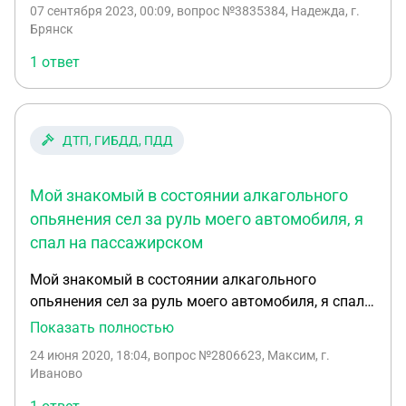
07 сентября 2023, 00:09
, вопрос №3835384, Надежда, г.
Брянск
1 ответ
ДТП, ГИБДД, ПДД
Мой знакомый в состоянии алкагольного
опьянения сел за руль моего автомобиля, я
спал на пассажирском
Мой знакомый в состоянии алкагольного
опьянения сел за руль моего автомобиля, я спал
на пассажирском сиденье,очнулся от удара
Показать полностью
лобового стекла, знакомого наказали уже 1.5года
24 июня 2020, 18:04
, вопрос №2806623, Максим, г.
лишение ВУ и штраф,мне суда еще не было срок 2
Иваново
мес прошло с дтп,что мне грозит за передачу