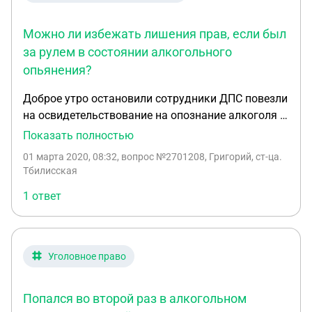
Можно ли избежать лишения прав, если был
за рулем в состоянии алкогольного
опьянения?
Доброе утро остановили сотрудники ДПС повезли
на освидетельствование на опознание алкоголя в
крови алкотестер показал 0 17 промилле.
Показать полностью
Скажите пожалуйста Какая погрешность у
01 марта 2020, 08:32
, вопрос №2701208, Григорий, ст-ца.
алкотестера Могут ли меня оправдать в суде
Тбилисская
1 ответ
Уголовное право
Попался во второй раз в алкогольном