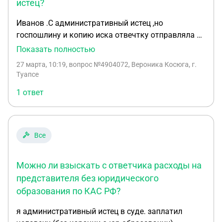
истец?
Иванов .С административный истец ,но
госпошлину и копию иска отвечтку отправляла я
,доверенность Иванов .С мне не выписывал.сам
Показать полностью
иск отправил Иванов в суд по почте России ,судья
27 марта, 10:19
, вопрос №4904072, Вероника Косюга, г.
оставляет без движения мотивировка что оплата
Туапсе
госпошлины и самого иска происходила не от
1 ответ
административного истца,правомерны ли
действия судьи ? можно ли обжаловать данное
определение? или лучше дождаться возврата
всех документов и отправить все от
Все
административного истца
Можно ли взыскать с ответчика расходы на
представителя без юридического
образования по КАС РФ?
я административный истец в суде. заплатил