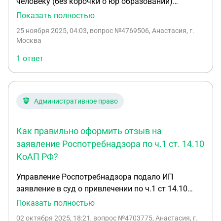
человеку (без корочки о юр образовании)
написать иск. иск принят, все отлично. написал
Показать полностью
доверенность на этого человека, а в суде
25 ноября 2025, 04:03
, вопрос №4769506, Анастасия, г.
оказалось что нужен диплом для
Москва
представительства по КАС. скажите пожалуйста, я
1 ответ
хотя бы за написанный иск и за поездки человека
в органы и в суд чтобы в канцелярию подать иск
могу эти расходы истребовать с ответчика, или
нет, раз без диплома этот человек???
Административное право
Как правильно оформить отзыв на
заявление Роспотребнадзора по ч.1 ст. 14.10
КоАП РФ?
Управление Роспотребнадзора подало ИП
заявление в суд о привлечении по ч.1 ст 14.10
КоАП РФ, в отзыве на заявление правильно
Показать полностью
писать Истец и Ответчик, либо
02 октября 2025, 18:21
, вопрос №4703775, Анастасия, г.