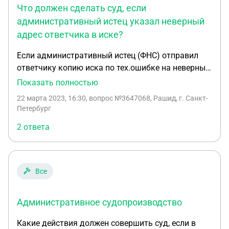
Что должен сделать суд, если
заявления ИФНС России по г. Балашихе
административный истец указал неверный
Московской области к М. В.Е. о взыскании
адрес ответчика в иске?
задолженности по налогу по делу No 2а-
10378/2024на 30 дней с даты окончания срока
Если административный истец (ФНС) отправил
рассмотрения, то есть до 11 января 2025 года.
ответчику копию иска по тех.ошибке на неверный
Что это все значит? Объясните пожалуйста.
адрес и это открылось уже после принятия иска,
Показать полностью
то что должен сделать суд? Неверный адрес
22 марта 2023, 16:30
, вопрос №3647068, Рашид, г. Санкт-
указан также и в самом иске.
Петербург
2 ответа
Все
Административное судопроизводство
Какие действия должен совершить суд, если в