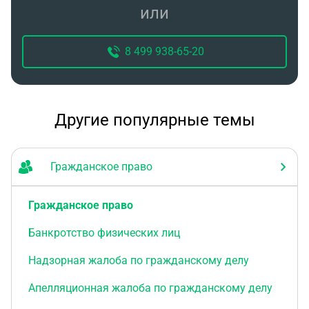
или
постановление Европейского суда по правам
человека о том же предмете и по тем же
основаниям; з) представитель ответчика не
8 499 938-65-20
явился в судебное заседание; и) в
административном исковом заявлении о
присуждении компенсации за нарушение права на
уголовное судопроизводство в разумный срок в
Другие популярные темы
качестве ответчика указан судья, рассмотревший
уголовное дело. Дайте аргументированный ответ.
Гражданское право
Гражданское право
Банкротство физических лиц
Надзорная жалоба по гражданскому делу
Апелляционная жалоба по гражданскому делу