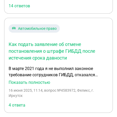
требования и добавить требования признать
14 ответов
незаконными действия пристава исполнителя,
если все они были совершены в рамках того же
исполнительного производства, действия по
которому обжалуются?
Автомобильное право
Как подать заявление об отмене
постановления о штрафе ГИБДД после
истечения срока давности
В марте 2021 года я не выполнил законное
требование сотрудников ГИБДД, отказался
проходить мед освидетельствование на
Показать полностью
состояние опьянения. Мировой суд
16 июня 2025, 11:14
, вопрос №4583972, Феликс, г.
Постановлением в марте 2021 года наложил на
Иркутск
меня штраф в размере 30 000 рублей. В июне сего
4 ответа
года пришло требование об оплате этого штрафа.
Исковая давность по данным делам 2 года. Мне