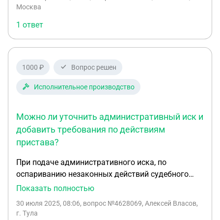
Административный истец и Административный
Москва
ответчик и шапка оформляется как "Отзыв на
1 ответ
исковое заявление"?
1000 ₽
Вопрос решен
Исполнительное производство
Можно ли уточнить административный иск и
добавить требования по действиям
пристава?
При подаче административного иска, по
оспариванию незаконных действий судебного
пристава-исполнителя были указаны те действия,
Показать полностью
которые административный истец считает
30 июля 2025, 08:06
, вопрос №4628069, Алексей Власов,
незаконными. Можно ли уточнить исковые
г. Тула