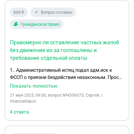
необходимо подать в мировой суд заявление об
отмене этого постановления. Вопросы: 1. Кто я -
600 ₽
Вопрос отозван
истец или административный истец или иное лицо
2. Есть ли ответчик или заинтересованное лицо
Гражданское право
либо иное лицо 3. Это будет являться исковым
заявлением либо заявлением или иной заголовок
Правомерно ли оставление частных жалоб
документа 4. Нужно ли производить уплату гос
без движения из‑за госпошлины и
пошлины?
требование отдельной оплаты
1.. Административный истец подал адм.иск к
ФССП о приязни бездействия незаконным. Просил
освободить от уплаты госпошлины в связи с
Показать полностью
тяжелым материальным положением (приложил
21 мая 2025, 09:00
, вопрос №4556073, Сергей, г.
документы подтверждающие это). 07.03.2025 Суд
Новосибирск
выносит определение, оставляет иск без
4 ответа
движения из-за неуплаты госпошлины (3 000
руб.),Суд посчитал, что низкий размер з/п ,
наличие кредитов, коммунальные расходы не