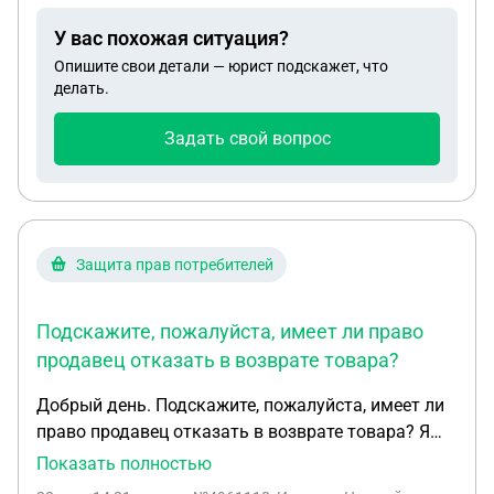
У вас похожая ситуация?
Опишите свои детали — юрист подскажет, что
делать.
Задать свой вопрос
Защита прав потребителей
Подскажите, пожалуйста, имеет ли право
продавец отказать в возврате товара?
Добрый день. Подскажите, пожалуйста, имеет ли
право продавец отказать в возврате товара? Я
купила спортивные носки на маркетплейсе,
Показать полностью
выкупила их. Но решила через 2 дня оформить