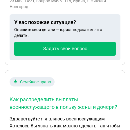
23 мая, 14:21
, вопрос №4961118, Ирина, г. Нижний
возврат. Но продавец отклонил возврат,
Новгород
ссылаясь на то, что чулочно носочные издения
возврату не подлежат. Но ведь это относится
У вас похожая ситуация?
только к оффлайн торговле. А при дистанционной
Опишите свои детали — юрист подскажет, что
покупке я имею права вернуть такой товар в
делать.
течении 7 дней. Или это не так?
Задать свой вопрос
Семейное право
Как распределить выплаты
военнослужащего в пользу жены и дочери?
Здравствуйте я я вляюсь военнослужащим
Хотелось бы узнать как можно сделать так чтобы