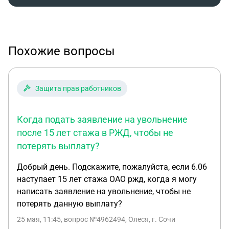
документально зафиксировать что клопы в пианино и
это очаг размножения.
Да, может для кого-то это копейки,
но для меня пианино было куплено на последние деньги и
безумно расстраивает что я теперь должна выкинуть
Похожие вопросы
инструмент (спасти его почти невозможно), бороться с
клопами, обрабатывать всю квартиру паром или
вызывать дезинсекции за огромные деньги. А так же
Защита прав работников
испытывать бесконечную тревогу "а не ползёт ли по мне
клоп?"
Подскажите пожалуйста как лучше поступить, если
я хочу чтобы продавец возместил мне ущерб?
Когда подать заявление на увольнение
после 15 лет стажа в РЖД, чтобы не
потерять выплату?
Добрый день. Подскажите, пожалуйста, если 6.06
наступает 15 лет стажа ОАО ржд, когда я могу
написать заявление на увольнение, чтобы не
потерять данную выплату?
25 мая, 11:45
, вопрос №4962494, Олеся, г. Сочи