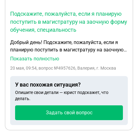
Подскажите, пожалуйста, если я планирую
поступить в магистратуру на заочную форму
обучения, специальность
Добрый день! Подскажите, пожалуйста, если я
планирую поступить в магистратуру на заочную
форму обучения, специальность «экономика»,
Показать полностью
имя диплом бакалавра по специальности
20 мая, 09:54
, вопрос №4957626, Валерия, г. Москва
«химическая технология», имею ли я право на
учебный отпуск ? Диплом магистра буду
У вас похожая ситуация?
получать впервые, вуз имею аккредитацию
Опишите свои детали — юрист подскажет, что
делать.
Задать свой вопрос