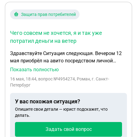
Защита прав потребителей
Чего совсем не хочется, я и так уже
потратил деньги на ветер
Здравствуйте Ситуация следующая. Вечером 12
мая приобрёл на авито посредством личной
встречи игровой диск для консоли PS4.
Показать полностью
Впоследствии, 13 мая выяснилось, что диск
16 мая, 18:44
, вопрос №4954274, Роман, г. Санкт-
повреждён. Визуально этого не установить.
Петербург
Очевидно это стало после примерно двух часов
использования. Когда заканчивается прологовая
У вас похожая ситуация?
часть игры, диск уходит в бесконечную загрузку и
Опишите свои детали — юрист подскажет, что
оповещает о возможном повреждении диска. С
делать.
продавцом связался того же 13 числа вечером,
сообщил о проблеме, отправил скриншот
Задать свой вопрос
оповещения о повреждении диска. Предложил