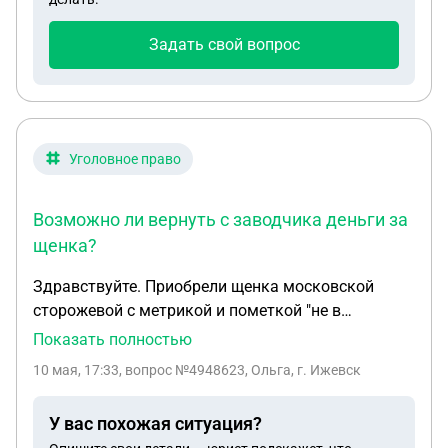
Задать свой вопрос
Уголовное право
Возможно ли вернуть с заводчика деньги за
щенка?
Здравствуйте. Приобрели щенка московской
сторожевой с метрикой и пометкой "не в
разведение". С заводчиком был продолжительный
Показать полностью
разговор о том что у меня ребёнок инвалид,
10 мая, 17:33
, вопрос №4948623, Ольга, г. Ижевск
собака требуется для канистерапии, для того что
бы в будущем возила ребёнка в тележке. На
У вас похожая ситуация?
видео у щенка проводили тесты на звук, на резкие