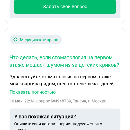
подходящая статья или процедура действий,
Задать свой вопрос
которая поможет в моей ситуации? Заранее
благодарю
Медицинское право
Что делать, если стоматология на первом
этаже мешает шумом из-за детских криков?
Здравствуйте, стоматология на первом этаже,
моя квартира рядом, стена к стене, лечат детей,
крики детей непереносимые, обращалась не раз с
Показать полностью
просьбой не брать пациентов в выходные и
10 мая, 22:34
, вопрос №4948789, Таисия, г. Москва
вечернее время, хотя бы, обещали, но вопрос не
решён, что делать
У вас похожая ситуация?
Опишите свои детали — юрист подскажет, что
делать.