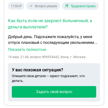
1150 ₽
Вопрос решен
Трудовое право
Как быть если не закроют больничный, а
деньги выплатили?
Добрый день. Подскажите пожалуйста, у меня
отпуск плановый с последующим увольнением.
Перед отпуском оказалась на больничном с
Показать полностью
травмой, мне звонят из бухгалтерии и сообщают о
16 мая, 21:46
, вопрос №4954442, Инна, г. Москва
том, что, если я не закрываю больничный перед
отпуском, то имеют право отменить отпуск, то
У вас похожая ситуация?
есть перенос мне снова согласовывать. Просила
Опишите свои детали — юрист подскажет, что
пообещать что закрою больничный до отпуска,
делать.
только тогда не отменит отпуск и переведет
деньги. Насколько правомерно отменять отпуск,
Задать свой вопрос
который прописан в утвержденном графике, в
одностороннем порядке? Как быть если не
закроют больничный, а деньги выплатили?