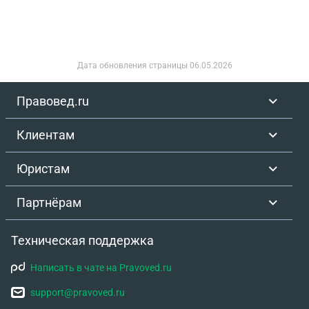
смогли только обратиться к победе где она
находится это еще тот квест чтоб его найти надо
было вернуться в начало где мы
регистрировались и то это было на
Дата обновления страницы
06.05.2026
противоположной стороне, и в каких то не
понятном коридоре где шли сотрудники
Правовед.ru
аэроэкспрессов в итоге деньги нам сказали
можем вернуть но это займет 30 дней, обмен на
Клиентам
другой день нам отказали, при том самолет на
тот момент еще не улетел но нам сказали уже все
Юристам
закрыто и нас не пустят, в итоге мы покупаем
билеты на следующий день дороже и снова
Партнёрам
платим за гостиницу. Вопрос могу ли я
потребовать компенсацию?
Техническая поддержка
Написать в чате на Pravoved.ru
support@pravoved.ru