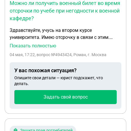
Можно ли получить военный билет во время
отсрочки по учебе при негодности к военной
кафедре?
Здравствуйте, учусь на втором курсе
университета. Имею отсрочку в связи с этим.
Хотел поступить на военную кафедру, но на
Показать полностью
медкомиссии сказали что не годен по сердцу. При
04 мая, 17:22
, вопрос №4943424, Роман, г. Москва
этом в карте поступающего на военную кафедру
терапевт написал словами «не годен на военную
У вас похожая ситуация?
кафедру», а категорию не поставили, хотя другие
Опишите свои детали — юрист подскажет, что
врачи ставили категорию. На мой вопрос глав
делать.
врачу, могу ли я получить сейчас военный билет
сейчас, она сказала что не смогу, приходи после
Задать свой вопрос
отсрочки. Вопрос в том, могу ли я решить вопрос
с военкоматом не дожидаясь окончания
университета?
Защита прав потребителей