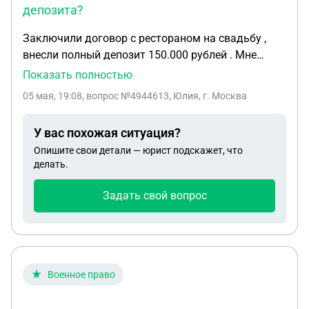
депозита?
Заключили договор с рестораном на свадьбу ,
внесли полный депозит 150.000 рублей . Мне
позвонили сегодня и сказали , что зал им не
Показать полностью
принадлежит и они хотят вернуть деньги . Могу
05 мая, 19:08
, вопрос №4944613, Юлия, г. Москва
ли я получить материальную компенсацию ?
У вас похожая ситуация?
Опишите свои детали — юрист подскажет, что
делать.
Задать свой вопрос
Военное право