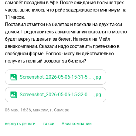
самолёт посадили в Уфе. После ожидания больше трёх
часов, выяснилось что рейс задерживается минимум на
11 часов.
Поставил отметки на билетах и поехали на двух такси
домой. Представитель авиакомпании сказал,что можно
будет вернуть деньги за билет. Написал на Мейл
авиакомпании. Сказали надо составить претензию в
свободной форме. Вопрос - могу ли действительно
получить полный возврат за билеты?
Screenshot_2026-05-06-15-31-59-28_e307a3f9df9f380ebaf106e1dc980bb6
.jpg
Screenshot_2026-05-06-15-32-06-07_e307a3f9df9f380ebaf106e1dc980bb6
.jpg
06 мая, 16:36
,
максим
,
г. Самара
вернуть деньги
такси
Авиакомпании