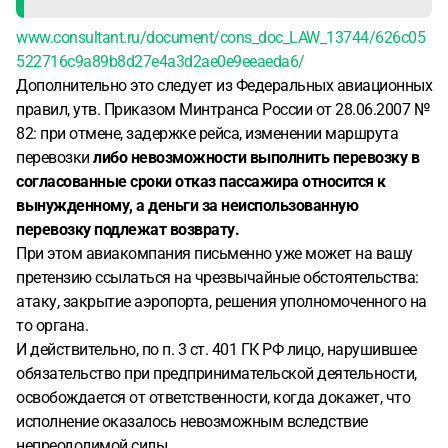
www.consultant.ru/document/cons_doc_LAW_13744/626c05
522716c9a89b8d27e4a3d2ae0e9eeaeda6/
Дополнительно это следует из Федеральных авиационных
правил, утв. Приказом Минтранса России от 28.06.2007 №
82: при отмене, задержке рейса, изменении маршрута
перевозки
либо невозможности выполнить перевозку в
согласованные сроки отказ пассажира относится к
вынужденному, а деньги за неиспользованную
перевозку подлежат возврату.
При этом авиакомпания письменно уже может на вашу
претензию ссылаться на чрезвычайные обстоятельства:
атаку, закрытие аэропорта, решения уполномоченного на
то органа.
И действительно, по п. 3 ст. 401 ГК РФ лицо, нарушившее
обязательство при предпринимательской деятельности,
освобождается от ответственности, когда докажет, что
исполнение оказалось невозможным вследствие
непреодолимой силы.