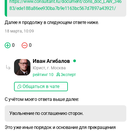
https://www.consultant.ru/document/cons_doc_LAW_346
83/ede188a86ee930ba7b9e1163bc567d7897a43921/
Далее я продолжу в следующем ответе ниже.
18 марта, 10:09
0
0
Иван Агибалов
Юрист, г. Москва
рейтинг
10
Эксперт
Общаться в чате
С учётом моего ответа выше далее:
Увольнение по соглашению сторон.
Это уже иные порядок и основание для прекращения