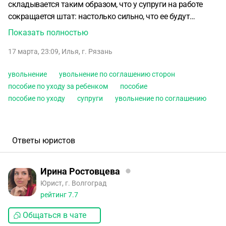
складывается таким образом, что у супруги на работе
сокращается штат: настолько сильно, что ее будут
увольнять. Увольнение по соглашению сторон.
Показать полностью
Получается, что она больше не будет получать пособие от
17 марта, 23:09
,
Илья
,
г. Рязань
своего работодателя (на этот момент пособие
выплачивается только 7 месяцев).
Возможно ли в таком
увольнение
увольнение по соглашению сторон
случае мне, как супругу, продолжить получать такое
пособие по уходу за ребенком
пособие
пособие уже через моего работодателя? И что для этого
пособие по уходу
супруги
увольнение по соглашению
нужно, если да?
Если нет, какие еще есть варианты
продолжать получать пособие?
Ответы юристов
Ирина Ростовцева
Юрист, г. Волгоград
рейтинг
7.7
Общаться в чате