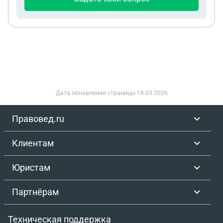
бумаг, заказ нарядов нет, я ничего не
подписывал. За время обслуживания были еще
менее сушественные нарекания: неисправность
датчиков давления шин, сигнализация глючила.
Вобщем я решил отказаться от авто,
насторожили поломки и отсутствие оф
документов. Отправил в автосалон оф диллеру
претензию на возврат некачественного
Дата обновления страницы
18.03.2026
автомобиля в течении 15 дней после получения
авто из автосалона. Авто новый 2025 г, на второй
Правовед.ru
день сломался редуктор заднего привода. В
претензии указал требования: расторгнуть
Клиентам
договор купли продажи на авто и заменить авто
на аналогичный, вторым пунктом поставить на
Юристам
новый замененный авто защиту картера за свой
счет,( так как я ставил ее на первый авто,
Партнёрам
который некачественный). 3 пунктом претензии
укзал если диллер не может удовлетворить 1 и 2
Техническая поддержка
пункты претензии( замену автомобиля и