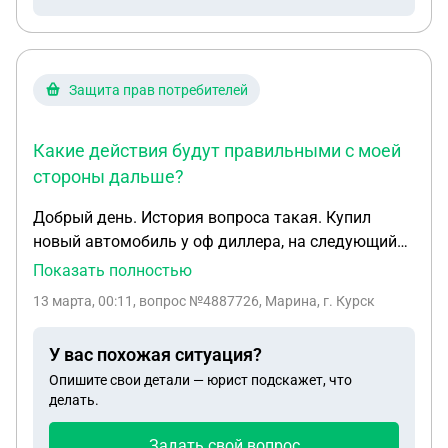
Защита прав потребителей
Какие действия будут правильными с моей
стороны дальше?
Добрый день. История вопроса такая. Купил
новый автомобиль у оф диллера, на следующий
день приехал на ремонт, вытека жидкость в
Показать полностью
гараже, на ремонте сказали трещина или поломка
13 марта, 00:11
, вопрос №4887726, Марина, г. Курск
редуктора заднего привода, типа сделаем. Но
документов на ремонт не дали. Ни после ремонта
У вас похожая ситуация?
ни до. Ремонт занял сутки, сказали сняли деталь
Опишите свои детали — юрист подскажет, что
с другого авто и ездить так, потом когда с завода
делать.
придет деталь на мой авто поменяют деталь
снова. Я согласился но все на словах, никаких
Задать свой вопрос