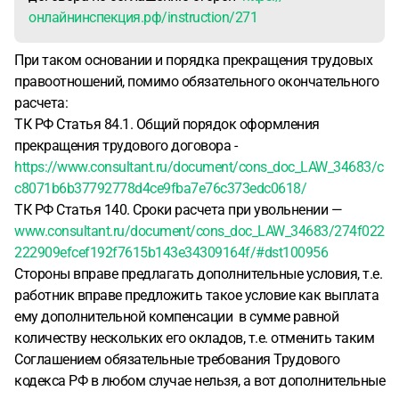
онлайнинспекция.рф/instruction/271
При таком основании и порядка прекращения трудовых
правоотношений, помимо обязательного окончательного
расчета:
ТК РФ Статья 84.1. Общий порядок оформления
прекращения трудового договора -
https://www.consultant.ru/document/cons_doc_LAW_34683/c
c8071b6b37792778d4ce9fba7e76c373edc0618/
ТК РФ Статья 140. Сроки расчета при увольнении —
www.consultant.ru/document/cons_doc_LAW_34683/274f022
222909efcef192f7615b143e34309164f/#dst100956
Стороны вправе предлагать дополнительные условия, т.е.
работник вправе предложить такое условие как выплата
ему дополнительной компенсации в сумме равной
количеству нескольких его окладов, т.е. отменить таким
Соглашением обязательные требования Трудового
кодекса РФ в любом случае нельзя, а вот дополнительные