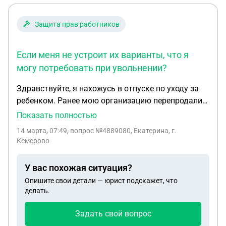
Защита прав работников
Если меня не устроит их варианты, что я
могу потребовать при увольнении?
Здравствуйте, я нахожусь в отпуске по уходу за
ребенком. Ранее мою организацию перепродали
другой. Мне предложили увольнение , либо
Показать полностью
подписать документы в другую. Я подписала. И
14 марта, 07:49
, вопрос №4889080, Екатерина, г.
вот ребенку скоро 3 года. Дело в том, что в
Кемерово
предыдущей организации зарплата была
высокая. В новой организации нет таких доходов.
У вас похожая ситуация?
Какие у меня права есть? Могу ли я запросить
Опишите свои детали — юрист подскажет, что
должность с такой же зарплатой? Если меня не
делать.
устроит их варианты, что я могу потребовать при
увольнении ?
Задать свой вопрос