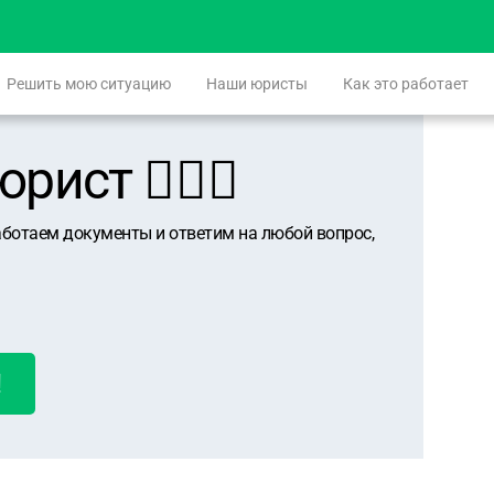
Решить мою ситуацию
Наши юристы
Как это работает
ист 👨🏻‍⚖️
аботаем документы и ответим на любой вопрос,
!