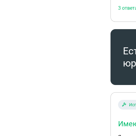
3 ответ
Ес
юр
Исп
Имею