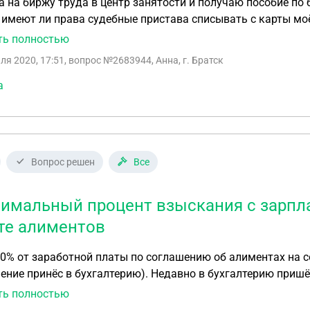
а на биржу труда в центр занятости и получаю пособие п
 имеют ли права судебные пристава списывать с карты моё 
ершеннолетних сына.
ть полностью
ля 2020, 17:51
, вопрос №2683944, Анна, г. Братск
а
Вопрос решен
Все
имальный процент взыскания с зарпла
те алиментов
0% от заработной платы по соглашению об алиментах на 
ение принёс в бухгалтерию). Недавно в бухгалтерию приш
нностям, где меня обязывают платить ещё 20% из зарплаты. Ито
ть полностью
ся на статью 110 ск рф, правомерно ли они поступают? Вт