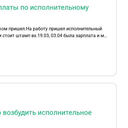
рплаты по исполнительному
иком пришел.На работу пришел исполнительный
и стоит штамп вх.19.03, 03.04 была зарплата и мне
убив, списала у меня все деньги, не 50% а задним
ается на то, что нужно списывать целиком за месяц
е мнение 03.04 она должна была списать с
ставим меня без 50%.
о возбудить исполнительное