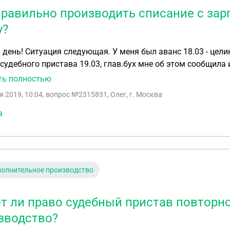
правильно производить списание с за
у?
день! Ситуация следующая. У меня был аванс 18.03 - цел
 судебного пристава 19.03, глав.бух мне об этом сообщила 
и 4 т.р - копейки. Спросив у глав.буха почему так, она нагр
ть полностью
 как будто от 18.03. оставив меня почти без денег. и ссыл
я 2019, 10:04
, вопрос №2315831, Олег, г. Москва
о когда пришел Исполнительный Лист. Законно ли это? Мо
ы 50%, и не в коем случае задним числом не списывать , о
а
олнительное производство
т ли право судебный пристав повторн
зводство?