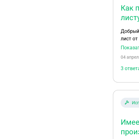
Как 
лист
Добрый 
лист от
перевел
Показа
числом,
04 апрел
не важн
зарплат
3 ответ
Исп
Имее
прои