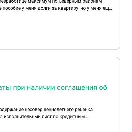
о безработице максимум по Северным районам
пособие у меня долги за квартиру, но у меня ещё
ты при наличии соглашения об
содержание несовершеннолетнего ребенка
ёл исполнительный лист по кредитным
го буду платить по 70%. Приставы
орой вопрос, а если я заключу соглашение об