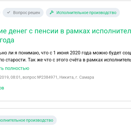
Вопрос решен
Исполнительное производство
ие денег с пенсии в рамках исполните
 года
но ли я понимаю, что с 1 июня 2020 года можно будет соз
 что с этого счёта в рамках исполнительного производства,приставы не смогут снимать
 то есть вся пенсия без удержания будет поступать к пенси
ть полностью
2019, 08:01
, вопрос №2384971, Никита, г. Самара
ов
олнительное производство