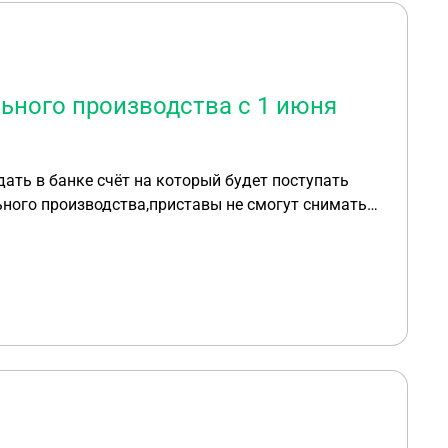
льного производства с 1 июня
дать в банке счёт на который будет поступать
онеру, это его единственный источник дохода.