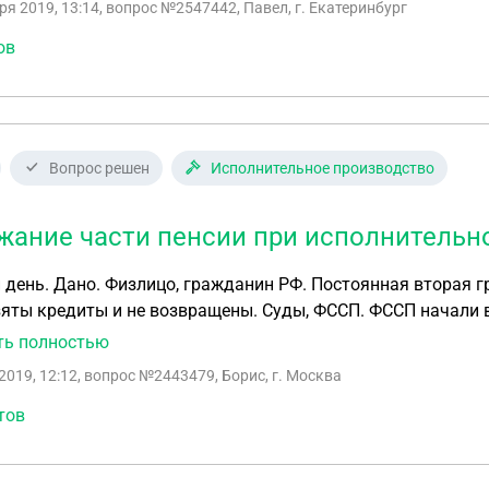
ря 2019, 13:14
, вопрос №2547442, Павел, г. Екатеринбург
оплате алиментов своей маме инвалиду 2й группы в разм
ов
Вопрос решен
Исполнительное производство
жание части пенсии при исполнительн
ая группа инвалидности. До получения инвалидности
и не возвращены. Суды, ФССП. ФССП начали взыскивает полтора года назад. На счету в
ке удержали в сумме три пенсии (2 лежали, третью - не ус
ть полностью
т, через ПФР удерживается 25%. Задача: 1. Оценить перспективы возврата средств. (за минусом
2019, 12:12
, вопрос №2443479, Борис, г. Москва
25%) 2. Описать процедуру. 3. Подготовить заявление в ФССП
тов