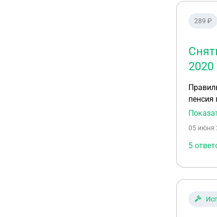
289 ₽
Снят
2020
Правиль
пенсия по старости. Так же
деньги,
Показа
05 июня 
5 ответ
Исп