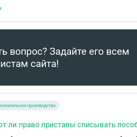
а
ть вопрос? Задайте его всем
истам сайта!
олнительное производство
т ли право приставы списывать пособ