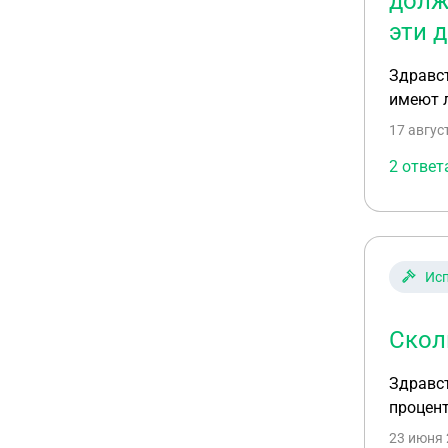
долж
эти 
Здравст
имеют л
17 авгус
2 ответ
Исп
Скол
Здравст
процен
23 июня 