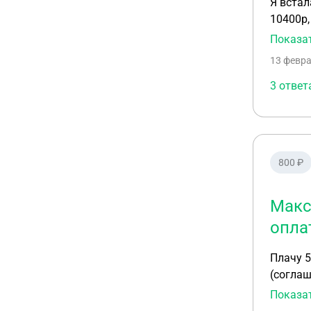
Я встал
10400р,
3 несов
Показа
13 февра
3 ответ
800 ₽
Макс
опла
Плачу 5
(соглаш
задолже
Показа
ссылают