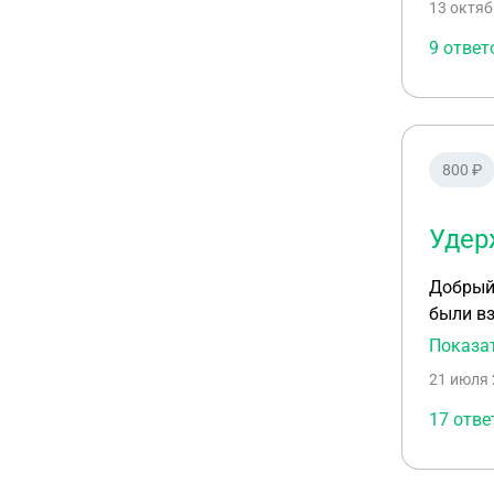
13 октяб
9 ответ
800 ₽
Удер
Добрый день. Дано. Физлицо, гражданин РФ. Постоянная втор
были взяты кредиты 
Сбербан
Показа
На текущий момен
21 июля 
17 отве