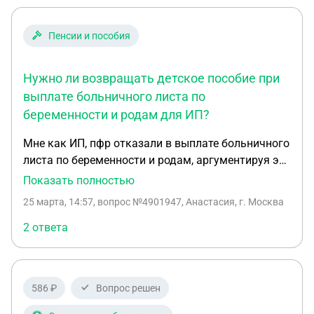
Пенсии и пособия
Нужно ли возвращать детское пособие при
выплате больничного листа по
беременности и родам для ИП?
Мне как ИП, пфр отказали в выплате больничного
листа по беременности и родам, аргументируя это
тем, что декрет наступил 05.12.24 по 09.05.25, а
Показать полностью
добровольное пенсионное страхование было с
25 марта, 14:57
, вопрос №4901947, Анастасия, г. Москва
01.01.25, родила я 24.01.25 и детское пособие
начали выплачивать с февраля 25 года, по суду
2 ответа
их обязали выплатить больничный лист с 01.01.25
по 09.05.25. Сейчас они звонят и требуют вернуть
им детское пособие за те месяца, когда был
586 ₽
Вопрос решен
больничный лист, но это же их вина, должна ли я
возвращать назад детское пособие?