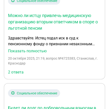
Социальное обеспечение
Можно ли истцу привлечь медицинскую
организацию вторым ответчиком в споре о
льготной пенсии
Здравствуйте. Истец подал иск в суд к
пенсионному фонду о признании незаконным
решения пенсионного фонда об отказе в
Показать полностью
назначении льготной досрочной пенсии по
20 октября 2025, 21:19
, вопрос №4725383, Cтанислав, г.
старости, включении периодов работы в трудовой
Краснодар
стаж, назначении льготной досрочной пенсии по
2 ответа
старости. Истец является работником
медицинской организации. К участию в деле в
качестве третьего лица, не заявляющего
самостоятельных требований относительно
Социальное обеспечение
предмета спора, привлечена судом сама
медицинская организация. Медицинская
Будет ли долг по добровольным взносам в
организация направила свою письменную