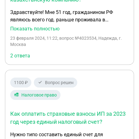
Здравствуйте! Мне 51 год, гражданином РФ
являюсь всего год. раньше проживала в
Казахстане. В силу семейных обстоятельств
Показать полностью
работаю дома удаленно на казахстанский
23 февраля 2024, 11:22
, вопрос №4023534, Надежда, г.
интернет магазин. Они могут устроить меня
Москва
официально но пенсионные отчисления делать не
2 ответа
будут. Как мне быть? Как оплачивать пенсионные
взносы, чтобы когда наступит пенсионный
возраст не остаться без средств к
существованию? Получается что на территории
1100 ₽
Вопрос решен
РФ у меня нет трудового стажа.
Налоговое право
Как оплатить страховые взносы ИП за 2023
год через единый налоговый счет?
Нужно типо составить единый счет для