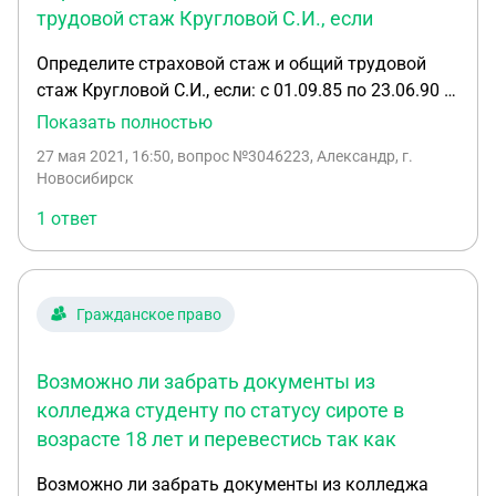
директор БОУ ВО « Детский дом - интернат»
трудовой стаж Кругловой С.И., если
решать вопросы определения судьбы имущества
Определите страховой стаж и общий трудовой
учреждения? Г) правомочен ли директор
стаж Кругловой С.И., если: с 01.09.85 по 23.06.90 –
техникума приобретать имущество для
учеба в училище с 01.09.90 по 13.02.91 –
Показать полностью
образовательной деятельности техникума?
пионервожатая в школе с 14.02.91 по 25.03.98 –
27 мая 2021, 16:50
, вопрос №3046223, Александр, г.
проживала с мужем-военнослужащим в военном
Новосибирск
городке. Представила справку командира
1 ответ
воинской части об отсутствии работы за весь
период проживания. с 26.03.98 по 15.03.06 –
воспитатель в детском доме с 16.03.06 по
24.08.08 – старший воспитатель там же с 25.08.08
Гражданское право
по 23.01.2014 – директор детского дома
Возможно ли забрать документы из
колледжа студенту по статусу сироте в
возрасте 18 лет и перевестись так как
Возможно ли забрать документы из колледжа