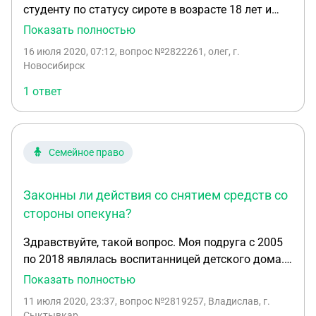
студенту по статусу сироте в возрасте 18 лет и
перевестись так как директор детского дома с
Показать полностью
которого собственно сам сирота находится под их
16 июля 2020, 07:12
, вопрос №2822261, олег, г.
обязательным присмотром до 23 а не до 18
Новосибирск
1 ответ
Семейное право
Законны ли действия со снятием средств со
стороны опекуна?
Здравствуйте, такой вопрос. Моя подруга с 2005
по 2018 являлась воспитанницей детского дома.
На протяжении жизни в ДД ей открыли 4
Показать полностью
сберегательных книжки(!) Денежные средства от
11 июля 2020, 23:37
, вопрос №2819257, Владислав, г.
государства поступали ей на каждую из этих
Сыктывкар