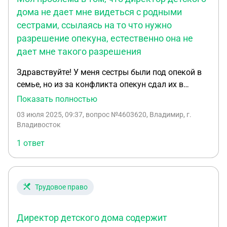
дома не дает мне видеться с родными
сестрами, ссылаясь на то что нужно
разрешение опекуна, естественно она не
дает мне такого разрешения
Здравствуйте! У меня сестры были под опекой в
семье, но из за конфликта опекун сдал их в
детский дом на три месяца по обоюдному отказу
Показать полностью
сестер и опекуна. Моя проблема в том, что
03 июля 2025, 09:37
, вопрос №4603620, Владимир, г.
директор детского дома не дает мне видеться с
Владивосток
родными сестрами, ссылаясь на то что нужно
1 ответ
разрешение опекуна, естественно она не дает мне
такого разрешения. Это законно?
Трудовое право
Директор детского дома содержит