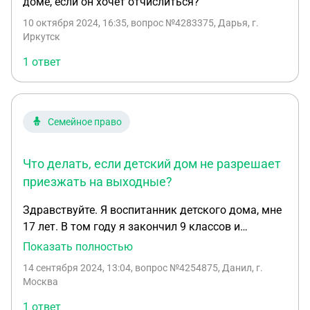
доме, если он хочет отчислиться?
10 октября 2024, 16:35
, вопрос №4283375, Дарья, г.
Иркутск
1 ответ
Семейное право
Что делать, если детский дом не разрешает
приезжать на выходные?
Здравствуйте. Я воспитанник детского дома, мне
17 лет. В том году я закончил 9 классов и
поступил учиться в техникум, поселился в
Показать полностью
общежитии. Детский дом меня просто отвез в
14 сентября 2024, 13:04
, вопрос №4254875, Данил, г.
другой город и за мной поставили новую опеку
Москва
(города где я учусь). Если я не ошибаюсь, то до 23
1 ответ
лет я имею право приезжать в детский дом даже